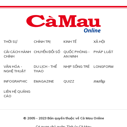
THỜI SỰ
CHÍNH TRỊ
KINH TẾ
XÃ HỘI
CẢI CÁCH HÀNH
CHUYỂN ĐỔI SỐ
QUỐC PHÒNG -
PHÁP LUẬT
CHÍNH
AN NINH
VĂN HÓA -
DU LỊCH - THỂ
NHỊP SỐNG TRẺ
LONGFORM
NGHỆ THUẬT
THAO
INFOGRAPHIC
EMAGAZINE
QUIZZ
ភាសាខ្មែរ
LIÊN HỆ QUẢNG
CÁO
© 2005 - 2023 Bản quyền thuộc về Cà Mau Online
Cơ quan chủ quản: Tỉnh ủy Cà Mau