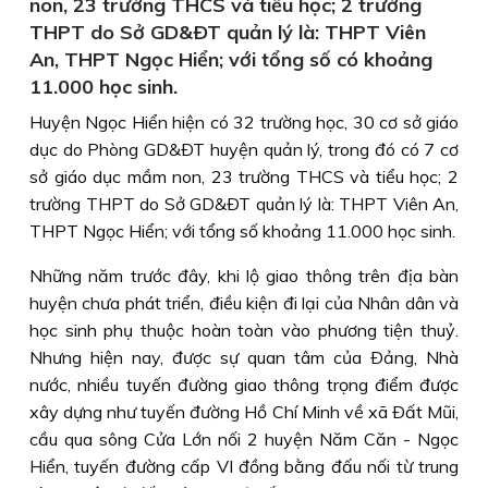
non, 23 trường THCS và tiểu học; 2 trường
THPT do Sở GD&ÐT quản lý là: THPT Viên
An, THPT Ngọc Hiển; với tổng số có khoảng
11.000 học sinh.
Huyện Ngọc Hiển hiện có 32 trường học, 30 cơ sở giáo
dục do Phòng GD&ÐT huyện quản lý, trong đó có 7 cơ
sở giáo dục mầm non, 23 trường THCS và tiểu học; 2
trường THPT do Sở GD&ÐT quản lý là: THPT Viên An,
THPT Ngọc Hiển; với tổng số khoảng 11.000 học sinh.
Những năm trước đây, khi lộ giao thông trên địa bàn
huyện chưa phát triển, điều kiện đi lại của Nhân dân và
học sinh phụ thuộc hoàn toàn vào phương tiện thuỷ.
Nhưng hiện nay, được sự quan tâm của Ðảng, Nhà
nước, nhiều tuyến đường giao thông trọng điểm được
xây dựng như tuyến đường Hồ Chí Minh về xã Ðất Mũi,
cầu qua sông Cửa Lớn nối 2 huyện Năm Căn - Ngọc
Hiển, tuyến đường cấp VI đồng bằng đấu nối từ trung