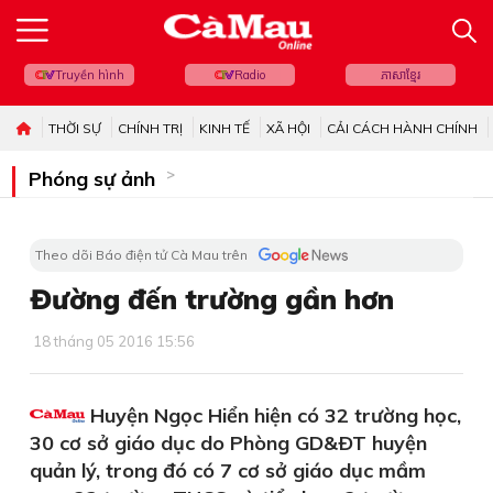
Truyền hình
Radio
ភាសាខ្មែរ
THỜI SỰ
CHÍNH TRỊ
KINH TẾ
XÃ HỘI
CẢI CÁCH HÀNH CHÍNH
Phóng sự ảnh
Theo dõi Báo điện tử Cà Mau trên
Đường đến trường gần hơn
18 tháng 05 2016 15:56
Huyện Ngọc Hiển hiện có 32 trường học,
30 cơ sở giáo dục do Phòng GD&ÐT huyện
quản lý, trong đó có 7 cơ sở giáo dục mầm