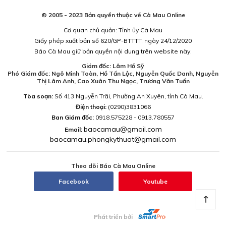
© 2005 - 2023 Bản quyền thuộc về Cà Mau Online
Cơ quan chủ quản: Tỉnh ủy Cà Mau
Giấy phép xuất bản số 620/GP-BTTTT, ngày 24/12/2020
Báo Cà Mau giữ bản quyền nội dung trên website này.
Giám đốc: Lâm Hồ Sỹ
Phó Giám đốc: Ngô Minh Toàn, Hồ Tấn Lộc, Nguyễn Quốc Danh, Nguyễn
Thị Lâm Anh, Cao Xuân Thu Ngọc, Trương Văn Tuấn
Tòa soạn:
Số 413 Nguyễn Trãi, Phường An Xuyên, tỉnh Cà Mau.
Điện thoại:
(0290)3831066
Ban Giám đốc:
0918.575228 - 0913.780557
baocamau@gmail.com
Email:
baocamau.phongkythuat@gmail.com
Theo dõi Báo Cà Mau Online
Facebook
Youtube
Phát triển bởi