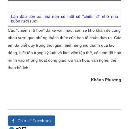
Lần đầu tiên xa nhà nên có một số "chiến sĩ" nhớ nhà
buồn rười rượi.
Các "chiến sĩ tí hon" đã kề vai nhau, san sẻ khó khăn để cùng
nhau vượt qua những thách thức của ban tổ chức đưa ra. Các
em đã biết quý trọng thời gian, biết nâng niu thành quả lao
động, biết tôn trọng kỷ luật và làm việc tập thể, các em đã hoà
mình vào những hoạt động giao lưu văn hoá, văn nghệ, thể
thao bổ ích.
Khánh Phương
Chia sẻ Facebook