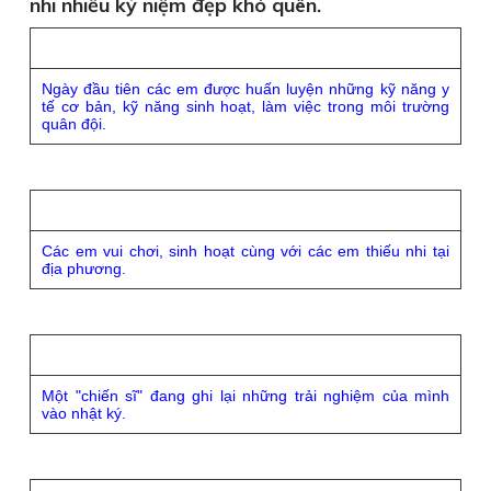
nhi nhiều kỷ niệm đẹp khó quên.
Ngày đầu tiên các em được huấn luyện những kỹ năng y
tế cơ bản, kỹ năng sinh hoạt, làm việc trong môi trường
quân đội.
Các em vui chơi, sinh hoạt cùng với các em thiếu nhi tại
địa phương.
Một "chiến sĩ" đang ghi lại những trải nghiệm của mình
vào nhật ký.