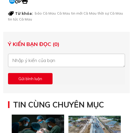
Từ khóa:
báo Cà Mau
Cà Mau
tin mới Cà Mau
thời sự Cà Mau
tin tức Cà Mau
Ý KIẾN BẠN ĐỌC (0)
TIN CÙNG CHUYÊN MỤC