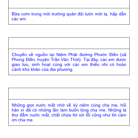
Bữa cơm trong môi trường quân đội luôn mới lạ, hấp dẫn
các em.
Chuyến về nguồn tại Niệm Phật đường Phước Điền (xã
Phong Điền, huyện Trần Văn Thời). Tại đây, các em được
giao lưu, sinh hoạt cùng với các em thiếu nhi có hoàn
cảnh khó khăn của địa phương.
Những giọt nước mắt nhớ về kỷ niệm cùng cha mẹ, hối
hận vì đã có những lần làm buồn lòng cha mẹ. Những lá
thư đẫm nước mắt, chất chứa lời xin lỗi cũng như lời cảm
ơn cha mẹ.