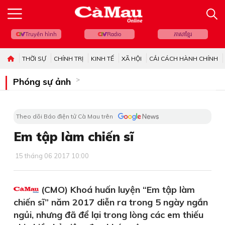
Truyền hình
Radio
ភាសាខ្មែរ
THỜI SỰ
CHÍNH TRỊ
KINH TẾ
XÃ HỘI
CẢI CÁCH HÀNH CHÍNH
Phóng sự ảnh
Theo dõi Báo điện tử Cà Mau trên
Em tập làm chiến sĩ
15 tháng 06 2017 10:00
(CMO) Khoá huấn luyện “Em tập làm
chiến sĩ” năm 2017 diễn ra trong 5 ngày ngắn
ngủi, nhưng đã để lại trong lòng các em thiếu