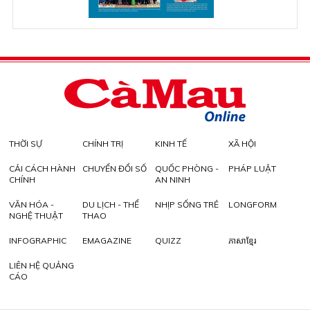
THỜI SỰ
CHÍNH TRỊ
KINH TẾ
XÃ HỘI
CẢI CÁCH HÀNH
CHUYỂN ĐỔI SỐ
QUỐC PHÒNG -
PHÁP LUẬT
CHÍNH
AN NINH
VĂN HÓA -
DU LỊCH - THỂ
NHỊP SỐNG TRẺ
LONGFORM
NGHỆ THUẬT
THAO
INFOGRAPHIC
EMAGAZINE
QUIZZ
ភាសាខ្មែរ
LIÊN HỆ QUẢNG
CÁO