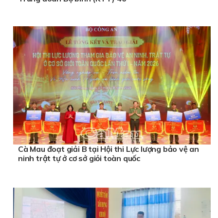
Cà Mau đoạt giải B tại Hội thi Lực lượng bảo vệ an
ninh trật tự ở cơ sở giỏi toàn quốc