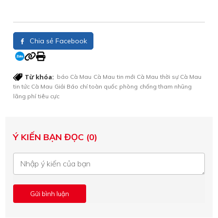
Chia sẻ Facebook
Từ khóa:
báo Cà Mau
Cà Mau
tin mới Cà Mau
thời sự Cà Mau
tin tức Cà Mau
Giải Báo chí toàn quốc
phòng
chống tham nhũng
lãng phí
tiêu cực
Ý KIẾN BẠN ĐỌC (0)