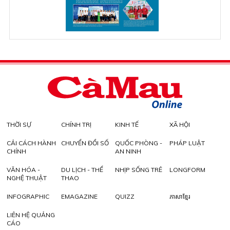
THỜI SỰ
CHÍNH TRỊ
KINH TẾ
XÃ HỘI
CẢI CÁCH HÀNH
CHUYỂN ĐỔI SỐ
QUỐC PHÒNG -
PHÁP LUẬT
CHÍNH
AN NINH
VĂN HÓA -
DU LỊCH - THỂ
NHỊP SỐNG TRẺ
LONGFORM
NGHỆ THUẬT
THAO
INFOGRAPHIC
EMAGAZINE
QUIZZ
ភាសាខ្មែរ
LIÊN HỆ QUẢNG
CÁO