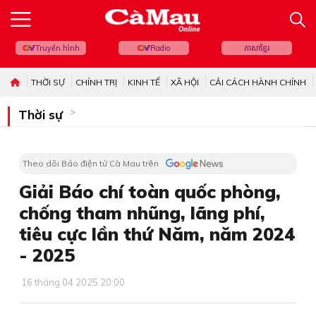
Truyền hình
Radio
ភាសាខ្មែរ
THỜI SỰ
CHÍNH TRỊ
KINH TẾ
XÃ HỘI
CẢI CÁCH HÀNH CHÍNH
Thời sự
Theo dõi Báo điện tử Cà Mau trên
Giải Báo chí toàn quốc phòng,
chống tham nhũng, lãng phí,
tiêu cực lần thứ Năm, năm 2024
- 2025
16 tháng 04 2025 20:00