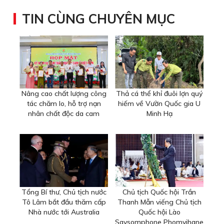
TIN CÙNG CHUYÊN MỤC
Nâng cao chất lượng công
Thả cá thể khỉ đuôi lợn quý
tác chăm lo, hỗ trợ nạn
hiếm về Vườn Quốc gia U
nhân chất độc da cam
Minh Hạ
Tổng Bí thư, Chủ tịch nước
Chủ tịch Quốc hội Trần
Tô Lâm bắt đầu thăm cấp
Thanh Mẫn viếng Chủ tịch
Nhà nước tới Australia
Quốc hội Lào
Saysomphone Phomvihane