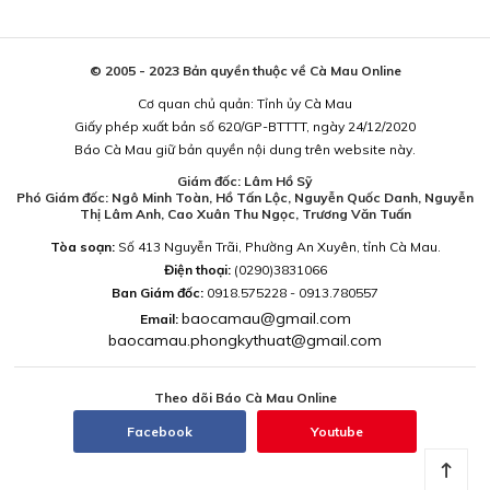
© 2005 - 2023 Bản quyền thuộc về Cà Mau Online
Cơ quan chủ quản: Tỉnh ủy Cà Mau
Giấy phép xuất bản số 620/GP-BTTTT, ngày 24/12/2020
Báo Cà Mau giữ bản quyền nội dung trên website này.
Giám đốc: Lâm Hồ Sỹ
Phó Giám đốc: Ngô Minh Toàn, Hồ Tấn Lộc, Nguyễn Quốc Danh, Nguyễn
Thị Lâm Anh, Cao Xuân Thu Ngọc, Trương Văn Tuấn
Tòa soạn:
Số 413 Nguyễn Trãi, Phường An Xuyên, tỉnh Cà Mau.
Điện thoại:
(0290)3831066
Ban Giám đốc:
0918.575228 - 0913.780557
baocamau@gmail.com
Email:
baocamau.phongkythuat@gmail.com
Theo dõi Báo Cà Mau Online
Facebook
Youtube