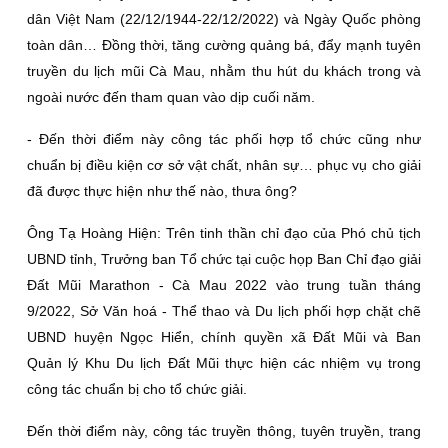
dân Việt Nam (22/12/1944-22/12/2022) và Ngày Quốc phòng
toàn dân… Ðồng thời, tăng cường quảng bá, đẩy mạnh tuyên
truyền du lịch mũi Cà Mau, nhằm thu hút du khách trong và
ngoài nước đến tham quan vào dịp cuối năm.
- Ðến thời điểm này công tác phối hợp tổ chức cũng như
chuẩn bị điều kiện cơ sở vật chất, nhân sự… phục vụ cho giải
đã được thực hiện như thế nào, thưa ông?
Ông Tạ Hoàng Hiện:
Trên tinh thần chỉ đạo của Phó chủ tịch
UBND tỉnh, Trưởng ban Tổ chức tại cuộc họp Ban Chỉ đạo giải
Ðất Mũi Marathon - Cà Mau 2022 vào trung tuần tháng
9/2022, Sở Văn hoá - Thể thao và Du lịch phối hợp chặt chẽ
UBND huyện Ngọc Hiển, chính quyền xã Ðất Mũi và Ban
Quản lý Khu Du lịch Ðất Mũi thực hiện các nhiệm vụ trong
công tác chuẩn bị cho tổ chức giải.
Ðến thời điểm này, công tác truyền thông, tuyên truyền, trang