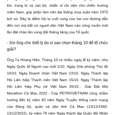
khí, trang bị và cán bộ, chiến sĩ chi viện cho chiến trường
miền Nam, góp phần làm nên đại thắng mùa xuân năm 1975
lịch sử. Ðây là điểm hội tụ cuối cùng của hai con đường dẫn
đến nơi mà bất cứ người dân Việt Nam nào cũng muốn một
lần đặt chân lên vùng đất thiêng liêng của Tổ quốc.
- Xin ông cho biết lý do vì sao chọn tháng 10 để tổ chức
giải?
Ông Tạ Hoàng Hiện:
Tháng 10 có nhiều ngày lễ kỷ niệm, như
Ngày Quốc tế Người cao tuổi 1/10, Ngày Giải phóng Thủ đô
10/10, Ngày Doanh nhân Việt Nam 13/10, Ngày Thành lập
Hội Liên hiệp Thanh niên Việt Nam 15/10, Ngày Thành lập
Hội Liên hiệp Phụ nữ Việt Nam 20/10… Giải Ðất Mũi
Marathon Cà Mau 2022 - Cúp PETROVIETNAM cũng nhằm
hướng đến kỷ niệm 82 năm Ngày Truyền thống cách mạng
của Ðảng bộ, quân và dân tỉnh Cà Mau (13/12/1940-
13/12/2022), kỷ niệm 78 năm Ngày thành lập Quân đội Nhân