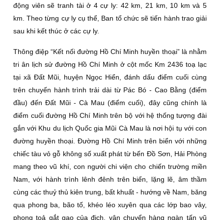
động viên sẽ tranh tài ở 4 cự ly: 42 km, 21 km, 10 km và 5
km. Theo từng cự ly cụ thể, Ban tổ chức sẽ tiến hành trao giải
sau khi kết thúc ở các cự ly.
Thông điệp “Kết nối đường Hồ Chí Minh huyền thoại” là nhằm
tri ân lịch sử đường Hồ Chí Minh ở cột mốc Km 2436 toạ lạc
tại xã Ðất Mũi, huyện Ngọc Hiển, đánh dấu điểm cuối cùng
trên chuyến hành trình trải dài từ Pác Bó - Cao Bằng (điểm
đầu) đến Ðất Mũi - Cà Mau (điểm cuối), đây cũng chính là
điểm cuối đường Hồ Chí Minh trên bộ với hệ thống tượng đài
gắn với Khu du lịch Quốc gia Mũi Cà Mau là nơi hội tụ với con
đường huyền thoại. Ðường Hồ Chí Minh trên biển với những
chiếc tàu vỏ gỗ không số xuất phát từ bến Ðồ Sơn, Hải Phòng
mang theo vũ khí, con người chi viện cho chiến trường miền
Nam, với hành trình lênh đênh trên biển, lặng lẽ, âm thầm
cùng các thuỷ thủ kiên trung, bất khuất - hướng về Nam, băng
qua phong ba, bão tố, khéo léo xuyên qua các lớp bao vây,
phong toả gắt gao của địch, vận chuyển hàng ngàn tấn vũ