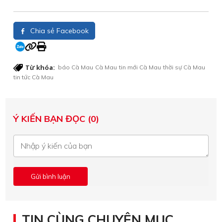
Chia sẻ Facebook
Từ khóa:
báo Cà Mau
Cà Mau
tin mới Cà Mau
thời sự Cà Mau
tin tức Cà Mau
Ý KIẾN BẠN ĐỌC (0)
TIN CÙNG CHUYÊN MỤC