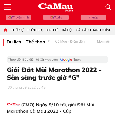
Truyền hình
Radio
ភាសាខ្មែរ
THỜI SỰ
CHÍNH TRỊ
KINH TẾ
XÃ HỘI
CẢI CÁCH HÀNH CHÍNH
Du lịch - Thể thao
Cà Mau - Điểm đến
Mọi miền đ
Theo dõi Báo điện tử Cà Mau trên
Giải Ðất Mũi Marathon 2022 -
Sẵn sàng trước giờ “G”
30 tháng 09 2022 05:48
(CMO) Ngày 9/10 tới, giải Ðất Mũi
Marathon Cà Mau 2022 - Cúp