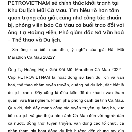
PETROVIETNAM sẽ chính thức khởi tranh tại
Khu Du lịch Mũi Cà Mau. Tìm hiểu rõ hơn tầm
quan trọng của giải, cũng như công tác chuẩn
bị, phóng viên báo Cà Mau có buổi trao đổi với
ông Tạ Hoàng Hiện, Phó giám đốc Sở Văn hoá
- Thể thao và Du lịch.
- Xin ông cho biết mục đích, ý nghĩa của giải Ðất Mũi
Marathon Cà Mau 2022?
Ông Tạ Hoàng Hiện:
Giải Ðất Mũi Marathon Cà Mau 2022 -
Cúp PETROVIETNAM là hoạt động sự kiện du lịch và văn
hoá, thể thao nhằm tuyên truyền, quảng bá du lịch, đặc biệt là
du lịch xanh. Ðây cũng là điều kiện để du khách vừa tham
quan, vừa trải nghiệm, khám phá phong cảnh tại tỉnh Cà Mau.
Qua đó, tỉnh đẩy mạnh công tác tuyên truyền, quảng bá, xúc
tiến du lịch và giới thiệu hình ảnh Cà Mau đến với người dân
cả nước, đồng thời tuyên truyền, vận động các tổ chức, cá
nhân tham gia hoạt động du lịch hướng đến chung tay gìn