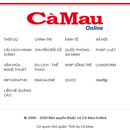
THỜI SỰ
CHÍNH TRỊ
KINH TẾ
XÃ HỘI
CẢI CÁCH HÀNH
CHUYỂN ĐỔI SỐ
QUỐC PHÒNG -
PHÁP LUẬT
CHÍNH
AN NINH
VĂN HÓA -
DU LỊCH - THỂ
NHỊP SỐNG TRẺ
LONGFORM
NGHỆ THUẬT
THAO
INFOGRAPHIC
EMAGAZINE
QUIZZ
ភាសាខ្មែរ
LIÊN HỆ QUẢNG
CÁO
© 2005 - 2023 Bản quyền thuộc về Cà Mau Online
Cơ quan chủ quản: Tỉnh ủy Cà Mau