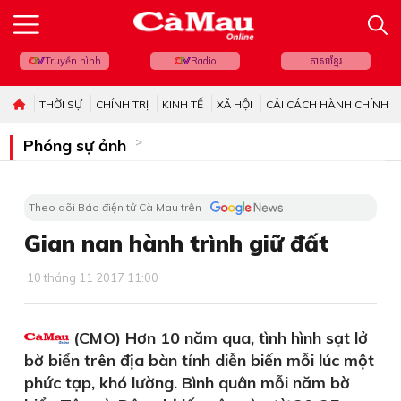
Truyền hình
Radio
ភាសាខ្មែរ
THỜI SỰ
CHÍNH TRỊ
KINH TẾ
XÃ HỘI
CẢI CÁCH HÀNH CHÍNH
Phóng sự ảnh
Theo dõi Báo điện tử Cà Mau trên
Gian nan hành trình giữ đất
10 tháng 11 2017 11:00
(CMO) Hơn 10 năm qua, tình hình sạt lở
bờ biển trên địa bàn tỉnh diễn biến mỗi lúc một
phức tạp, khó lường. Bình quân mỗi năm bờ