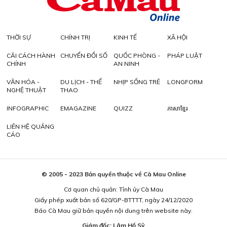
THỜI SỰ
CHÍNH TRỊ
KINH TẾ
XÃ HỘI
CẢI CÁCH HÀNH
CHUYỂN ĐỔI SỐ
QUỐC PHÒNG -
PHÁP LUẬT
CHÍNH
AN NINH
VĂN HÓA -
DU LỊCH - THỂ
NHỊP SỐNG TRẺ
LONGFORM
NGHỆ THUẬT
THAO
INFOGRAPHIC
EMAGAZINE
QUIZZ
ភាសាខ្មែរ
LIÊN HỆ QUẢNG
CÁO
© 2005 - 2023 Bản quyền thuộc về Cà Mau Online
Cơ quan chủ quản: Tỉnh ủy Cà Mau
Giấy phép xuất bản số 620/GP-BTTTT, ngày 24/12/2020
Báo Cà Mau giữ bản quyền nội dung trên website này.
Giám đốc: Lâm Hồ Sỹ