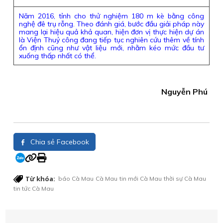
Năm 2016, tỉnh cho thử nghiệm 180 m kè bằng công
nghệ đê trụ rỗng. Theo đánh giá, bước đầu giải pháp này
mang lại hiệu quả khả quan, hiện đơn vị thực hiện dự án
là Viện Thuỷ công đang tiếp tục nghiên cứu thêm về tính
ổn định cũng như vật liệu mới, nhằm kéo mức đầu tư
xuống thấp nhất có thể.
Nguyễn Phú
Chia sẻ Facebook
Từ khóa:
báo Cà Mau
Cà Mau
tin mới Cà Mau
thời sự Cà Mau
tin tức Cà Mau