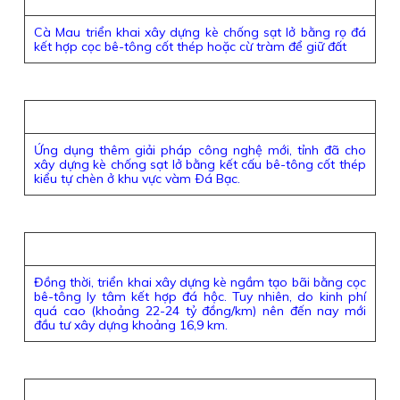
Cà Mau triển khai xây dựng kè chống sạt lở bằng rọ đá
kết hợp cọc bê-tông cốt thép hoặc cừ tràm để giữ đất
Ứng dụng thêm giải pháp công nghệ mới, tỉnh đã cho
xây dựng kè chống sạt lở bằng kết cấu bê-tông cốt thép
kiểu tự chèn ở khu vực vàm Ðá Bạc.
Đồng thời, triển khai xây dựng kè ngầm tạo bãi bằng cọc
bê-tông ly tâm kết hợp đá hộc. Tuy nhiên, do kinh phí
quá cao (khoảng 22-24 tỷ đồng/km) nên đến nay mới
đầu tư xây dựng khoảng 16,9 km.