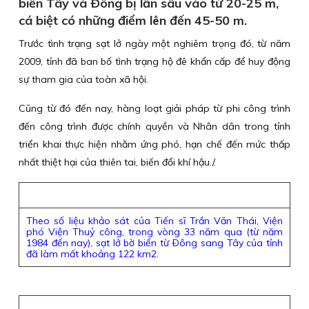
biển Tây và Ðông bị lấn sâu vào từ 20-25 m,
cá biệt có những điểm lên đến 45-50 m.
Trước tình trạng sạt lở ngày một nghiêm trọng đó, từ năm
2009, tỉnh đã ban bố tình trạng hộ đê khẩn cấp để huy động
sự tham gia của toàn xã hội.
Cũng từ đó đến nay, hàng loạt giải pháp từ phi công trình
đến công trình được chính quyền và Nhân dân trong tỉnh
triển khai thực hiện nhằm ứng phó, hạn chế đến mức thấp
nhất thiệt hại của thiên tai, biến đổi khí hậu./.
Theo số liệu khảo sát của Tiến sĩ Trần Văn Thái, Viện
phó Viện Thuỷ công, trong vòng 33 năm qua (từ năm
1984 đến nay), sạt lở bờ biển từ Ðông sang Tây của tỉnh
đã làm mất khoảng 122 km2.