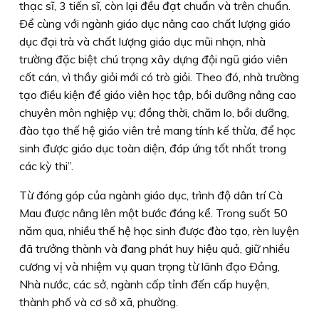
thạc sĩ, 3 tiến sĩ, còn lại đều đạt chuẩn và trên chuẩn.
Ðể cùng với ngành giáo dục nâng cao chất lượng giáo
dục đại trà và chất lượng giáo dục mũi nhọn, nhà
trường đặc biệt chú trọng xây dựng đội ngũ giáo viên
cốt cán, vì thầy giỏi mới có trò giỏi. Theo đó, nhà trường
tạo điều kiện để giáo viên học tập, bồi dưỡng nâng cao
chuyên môn nghiệp vụ; đồng thời, chăm lo, bồi dưỡng,
đào tạo thế hệ giáo viên trẻ mang tính kế thừa, để học
sinh được giáo dục toàn diện, đáp ứng tốt nhất trong
các kỳ thi”.
Từ đóng góp của ngành giáo dục, trình độ dân trí Cà
Mau được nâng lên một bước đáng kể. Trong suốt 50
năm qua, nhiều thế hệ học sinh được đào tạo, rèn luyện
đã trưởng thành và đang phát huy hiệu quả, giữ nhiều
cương vị và nhiệm vụ quan trọng từ lãnh đạo Ðảng,
Nhà nước, các sở, ngành cấp tỉnh đến cấp huyện,
thành phố và cơ sở xã, phường.