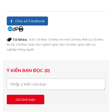
Chia sẻ Facebook
Từ khóa:
báo Cà Mau
Cà Mau
tin mới Cà Mau
thời sự Cà Mau
tin tức Cà Mau
Giáo dục
ngành giáo dục Cà Mau
giáo viên
sự
nghiệp trồng người
Ý KIẾN BẠN ĐỌC (0)