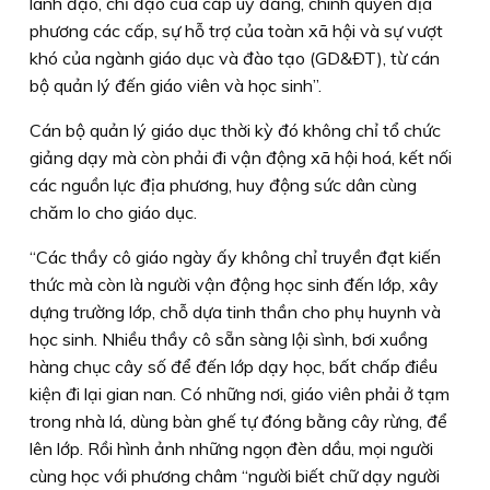
lãnh đạo, chỉ đạo của cấp uỷ đảng, chính quyền địa
phương các cấp, sự hỗ trợ của toàn xã hội và sự vượt
khó của ngành giáo dục và đào tạo (GD&ÐT), từ cán
bộ quản lý đến giáo viên và học sinh”.
Cán bộ quản lý giáo dục thời kỳ đó không chỉ tổ chức
giảng dạy mà còn phải đi vận động xã hội hoá, kết nối
các nguồn lực địa phương, huy động sức dân cùng
chăm lo cho giáo dục.
“Các thầy cô giáo ngày ấy không chỉ truyền đạt kiến
thức mà còn là người vận động học sinh đến lớp, xây
dựng trường lớp, chỗ dựa tinh thần cho phụ huynh và
học sinh. Nhiều thầy cô sẵn sàng lội sình, bơi xuồng
hàng chục cây số để đến lớp dạy học, bất chấp điều
kiện đi lại gian nan. Có những nơi, giáo viên phải ở tạm
trong nhà lá, dùng bàn ghế tự đóng bằng cây rừng, để
lên lớp. Rồi hình ảnh những ngọn đèn dầu, mọi người
cùng học với phương châm “người biết chữ dạy người