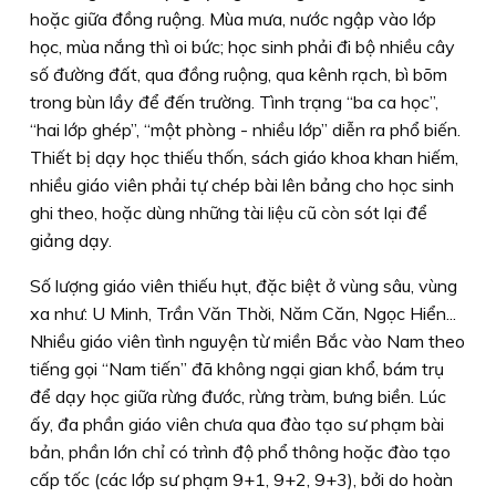
hoặc giữa đồng ruộng. Mùa mưa, nước ngập vào lớp
học, mùa nắng thì oi bức; học sinh phải đi bộ nhiều cây
số đường đất, qua đồng ruộng, qua kênh rạch, bì bõm
trong bùn lầy để đến trường. Tình trạng “ba ca học”,
“hai lớp ghép”, “một phòng - nhiều lớp” diễn ra phổ biến.
Thiết bị dạy học thiếu thốn, sách giáo khoa khan hiếm,
nhiều giáo viên phải tự chép bài lên bảng cho học sinh
ghi theo, hoặc dùng những tài liệu cũ còn sót lại để
giảng dạy.
Số lượng giáo viên thiếu hụt, đặc biệt ở vùng sâu, vùng
xa như: U Minh, Trần Văn Thời, Năm Căn, Ngọc Hiển...
Nhiều giáo viên tình nguyện từ miền Bắc vào Nam theo
tiếng gọi “Nam tiến” đã không ngại gian khổ, bám trụ
để dạy học giữa rừng đước, rừng tràm, bưng biền. Lúc
ấy, đa phần giáo viên chưa qua đào tạo sư phạm bài
bản, phần lớn chỉ có trình độ phổ thông hoặc đào tạo
cấp tốc (các lớp sư phạm 9+1, 9+2, 9+3), bởi do hoàn