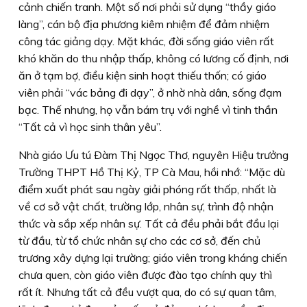
cảnh chiến tranh. Một số nơi phải sử dụng “thầy giáo
làng”, cán bộ địa phương kiêm nhiệm để đảm nhiệm
công tác giảng dạy. Mặt khác, đời sống giáo viên rất
khó khăn do thu nhập thấp, không có lương cố định, nơi
ăn ở tạm bợ, điều kiện sinh hoạt thiếu thốn; có giáo
viên phải “vác bảng đi dạy”, ở nhờ nhà dân, sống đạm
bạc. Thế nhưng, họ vẫn bám trụ với nghề vì tinh thần
“Tất cả vì học sinh thân yêu”.
Nhà giáo Ưu tú Ðàm Thị Ngọc Thơ, nguyên Hiệu trưởng
Trường THPT Hồ Thị Kỷ, TP Cà Mau, hồi nhớ: “Mặc dù
điểm xuất phát sau ngày giải phóng rất thấp, nhất là
về cơ sở vật chất, trường lớp, nhân sự, trình độ nhận
thức và sắp xếp nhân sự. Tất cả đều phải bắt đầu lại
từ đầu, từ tổ chức nhân sự cho các cơ sở, đến chủ
trương xây dựng lại trường; giáo viên trong kháng chiến
chưa quen, còn giáo viên được đào tạo chính quy thì
rất ít. Nhưng tất cả đều vượt qua, do có sự quan tâm,