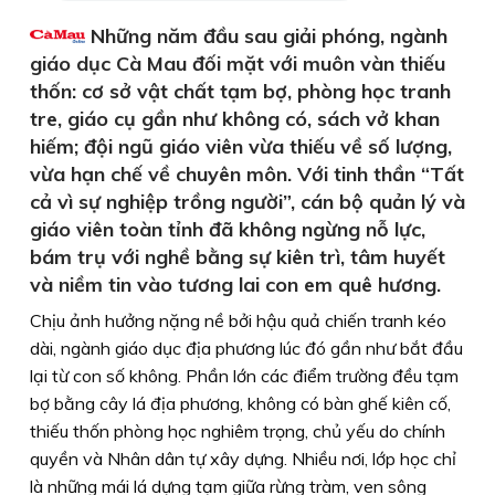
Những năm đầu sau giải phóng, ngành
giáo dục Cà Mau đối mặt với muôn vàn thiếu
thốn: cơ sở vật chất tạm bợ, phòng học tranh
tre, giáo cụ gần như không có, sách vở khan
hiếm; đội ngũ giáo viên vừa thiếu về số lượng,
vừa hạn chế về chuyên môn. Với tinh thần “Tất
cả vì sự nghiệp trồng người”, cán bộ quản lý và
giáo viên toàn tỉnh đã không ngừng nỗ lực,
bám trụ với nghề bằng sự kiên trì, tâm huyết
và niềm tin vào tương lai con em quê hương.
Chịu ảnh hưởng nặng nề bởi hậu quả chiến tranh kéo
dài, ngành giáo dục địa phương lúc đó gần như bắt đầu
lại từ con số không. Phần lớn các điểm trường đều tạm
bợ bằng cây lá địa phương, không có bàn ghế kiên cố,
thiếu thốn phòng học nghiêm trọng, chủ yếu do chính
quyền và Nhân dân tự xây dựng. Nhiều nơi, lớp học chỉ
là những mái lá dựng tạm giữa rừng tràm, ven sông