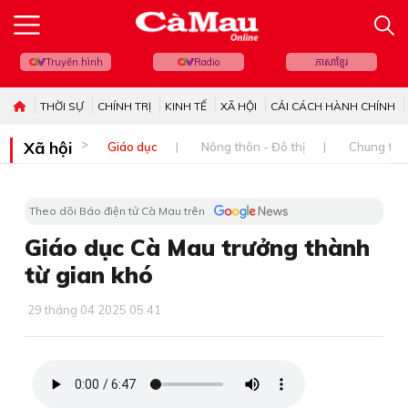
Truyền hình
Radio
ភាសាខ្មែរ
THỜI SỰ
CHÍNH TRỊ
KINH TẾ
XÃ HỘI
CẢI CÁCH HÀNH CHÍNH
Xã hội
Giáo dục
Nông thôn - Đô thị
Chung tay 
Theo dõi Báo điện tử Cà Mau trên
Giáo dục Cà Mau trưởng thành
từ gian khó
29 tháng 04 2025 05:41