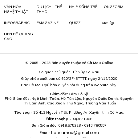
VĂN HÓA -
DU LỊCH - THỂ
NHỊP SỐNG TRẺ
LONGFORM
NGHỆ THUẬT
THAO
INFOGRAPHIC
EMAGAZINE
QUIZZ
ភាសាខ្មែរ
LIÊN HỆ QUẢNG
CÁO
© 2005 - 2023 Bản quyền thuộc về Cà Mau Online
Cơ quan chủ quản: Tỉnh ủy Cà Mau
Giấy phép xuất bản số 620/GP-BTTTT, ngày 24/12/2020
Báo Cà Mau giữ bản quyền nội dung trên website này.
Giám đốc: Lâm Hồ Sỹ
Phó Giám đốc: Ngô Minh Toàn, Hồ Tấn Lộc, Nguyễn Quốc Danh, Nguyễn
Thị Lâm Anh, Cao Xuân Thu Ngọc, Trương Văn Tuấn
Tòa soạn:
Số 413 Nguyễn Trãi, Phường An Xuyên, tỉnh Cà Mau.
Điện thoại:
(0290)3831066
Ban Giám đốc:
0918.575228 - 0913.780557
baocamau@gmail.com
Email: