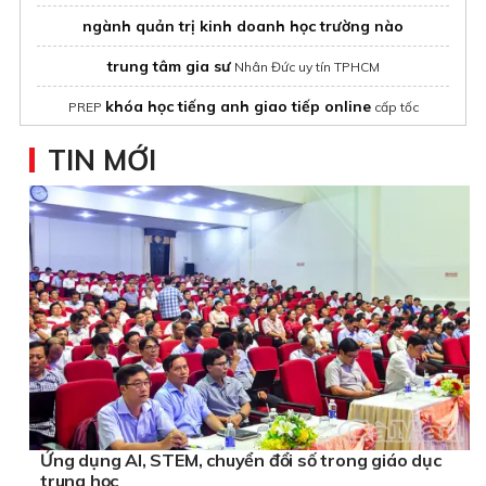
ngành quản trị kinh doanh học trường nào
trung tâm gia sư
Nhân Đức uy tín TPHCM
khóa học tiếng anh giao tiếp online
PREP
cấp tốc
Các ngành công nghệ thông tin
TIN MỚI
Visa du học Úc
Điều kiện du học Đức
Ứng dụng AI, STEM, chuyển đổi số trong giáo dục
trung học