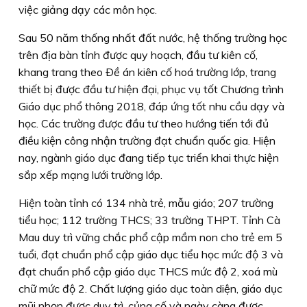
việc giảng dạy các môn học.
Sau 50 năm thống nhất đất nước, hệ thống trường học
trên địa bàn tỉnh được quy hoạch, đầu tư kiên cố,
khang trang theo Ðề án kiên cố hoá trường lớp, trang
thiết bị được đầu tư hiện đại, phục vụ tốt Chương trình
Giáo dục phổ thông 2018, đáp ứng tốt nhu cầu dạy và
học. Các trường được đầu tư theo hướng tiến tới đủ
điều kiện công nhận trường đạt chuẩn quốc gia. Hiện
nay, ngành giáo dục đang tiếp tục triển khai thực hiện
sắp xếp mạng lưới trường lớp.
Hiện toàn tỉnh có 134 nhà trẻ, mẫu giáo; 207 trường
tiểu học; 112 trường THCS; 33 trường THPT. Tỉnh Cà
Mau duy trì vững chắc phổ cập mầm non cho trẻ em 5
tuổi, đạt chuẩn phổ cập giáo dục tiểu học mức độ 3 và
đạt chuẩn phổ cập giáo dục THCS mức độ 2, xoá mù
chữ mức độ 2. Chất lượng giáo dục toàn diện, giáo dục
mũi nhọn được duy trì, củng cố và ngày càng được