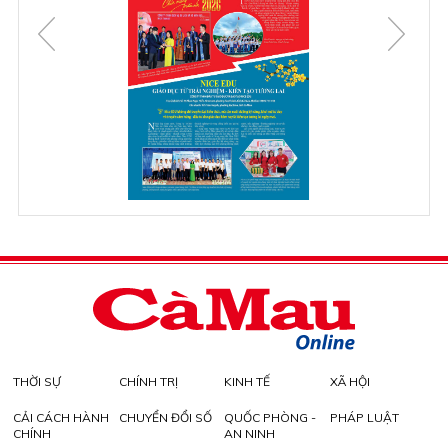
THỜI SỰ
CHÍNH TRỊ
KINH TẾ
XÃ HỘI
CẢI CÁCH HÀNH
CHUYỂN ĐỔI SỐ
QUỐC PHÒNG -
PHÁP LUẬT
CHÍNH
AN NINH