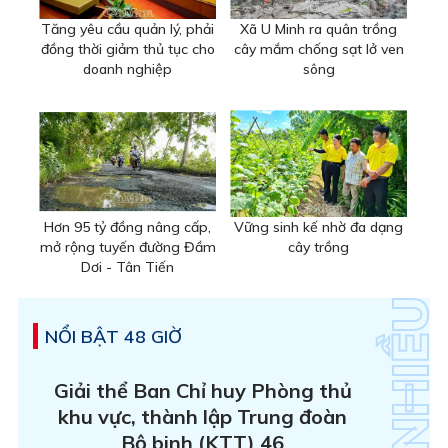
Tăng yêu cầu quản lý, phải
Xã U Minh ra quân trồng
đồng thời giảm thủ tục cho
cây mắm chống sạt lở ven
doanh nghiệp
sông
Hơn 95 tỷ đồng nâng cấp,
Vững sinh kế nhờ đa dạng
mở rộng tuyến đường Đầm
cây trồng
Dơi - Tân Tiến
NỔI BẬT 48 GIỜ
Giải thể Ban Chỉ huy Phòng thủ
khu vực, thành lập Trung đoàn
Bộ binh (KTT) 46