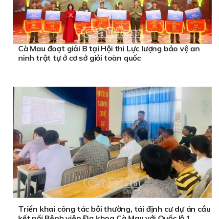
Cà Mau đoạt giải B tại Hội thi Lực lượng bảo vệ an
ninh trật tự ở cơ sở giỏi toàn quốc
Triển khai công tác bồi thường, tái định cư dự án cầu
kết nối Bệnh viện Đa khoa Cà Mau với Quốc lộ 1