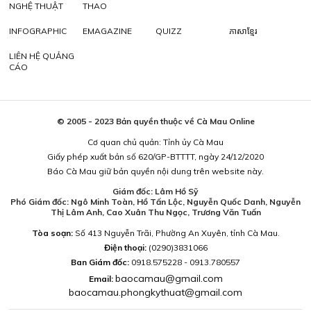
NGHỆ THUẬT
THAO
INFOGRAPHIC
EMAGAZINE
QUIZZ
ភាសាខ្មែរ
LIÊN HỆ QUẢNG
CÁO
© 2005 - 2023 Bản quyền thuộc về Cà Mau Online
Cơ quan chủ quản: Tỉnh ủy Cà Mau
Giấy phép xuất bản số 620/GP-BTTTT, ngày 24/12/2020
Báo Cà Mau giữ bản quyền nội dung trên website này.
Giám đốc: Lâm Hồ Sỹ
Phó Giám đốc: Ngô Minh Toàn, Hồ Tấn Lộc, Nguyễn Quốc Danh, Nguyễn
Thị Lâm Anh, Cao Xuân Thu Ngọc, Trương Văn Tuấn
Tòa soạn:
Số 413 Nguyễn Trãi, Phường An Xuyên, tỉnh Cà Mau.
Điện thoại:
(0290)3831066
Ban Giám đốc:
0918.575228 - 0913.780557
baocamau@gmail.com
Email:
baocamau.phongkythuat@gmail.com