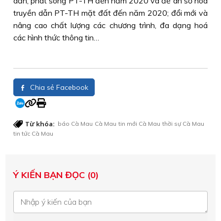
dẫn, phát sóng PT-TH đến năm 2020 và đề án số hoá
truyền dẫn PT-TH mặt đất đến năm 2020; đổi mới và
nâng cao chất lượng các chương trình, đa dạng hoá
các hình thức thông tin…
Chia sẻ Facebook
Từ khóa:
báo Cà Mau
Cà Mau
tin mới Cà Mau
thời sự Cà Mau
tin tức Cà Mau
Ý KIẾN BẠN ĐỌC (0)