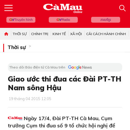
Truyền hình
Radio
ភាសាខ្មែរ
THỜI SỰ
CHÍNH TRỊ
KINH TẾ
XÃ HỘI
CẢI CÁCH HÀNH CHÍNH
Thời sự
Theo dõi Báo điện tử Cà Mau trên
Giao ước thi đua các Đài PT-TH
Nam sông Hậu
19 tháng 04 2015 12:05
Ngày 17/4, Ðài PT-TH Cà Mau, Cụm
trưởng Cụm thi đua số 9 tổ chức hội nghị để