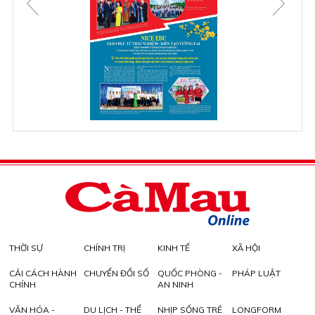
THỜI SỰ
CHÍNH TRỊ
KINH TẾ
XÃ HỘI
CẢI CÁCH HÀNH
CHUYỂN ĐỔI SỐ
QUỐC PHÒNG -
PHÁP LUẬT
CHÍNH
AN NINH
VĂN HÓA -
DU LỊCH - THỂ
NHỊP SỐNG TRẺ
LONGFORM