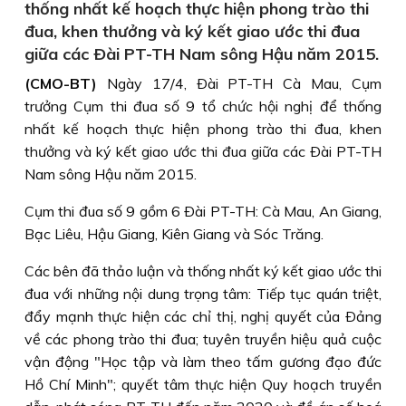
thống nhất kế hoạch thực hiện phong trào thi
đua, khen thưởng và ký kết giao ước thi đua
giữa các Ðài PT-TH Nam sông Hậu năm 2015.
(CMO-BT)
Ngày 17/4, Ðài PT-TH Cà Mau, Cụm
trưởng Cụm thi đua số 9 tổ chức hội nghị để thống
nhất kế hoạch thực hiện phong trào thi đua, khen
thưởng và ký kết giao ước thi đua giữa các Ðài PT-TH
Nam sông Hậu năm 2015.
Cụm thi đua số 9 gồm 6 Ðài PT-TH: Cà Mau, An Giang,
Bạc Liêu, Hậu Giang, Kiên Giang và Sóc Trăng.
Các bên đã thảo luận và thống nhất ký kết giao ước thi
đua với những nội dung trọng tâm: Tiếp tục quán triệt,
đẩy mạnh thực hiện các chỉ thị, nghị quyết của Ðảng
về các phong trào thi đua; tuyên truyền hiệu quả cuộc
vận động "Học tập và làm theo tấm gương đạo đức
Hồ Chí Minh"; quyết tâm thực hiện Quy hoạch truyền