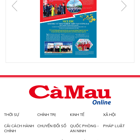
THỜI SỰ
CHÍNH TRỊ
KINH TẾ
XÃ HỘI
CẢI CÁCH HÀNH
CHUYỂN ĐỔI SỐ
QUỐC PHÒNG -
PHÁP LUẬT
CHÍNH
AN NINH