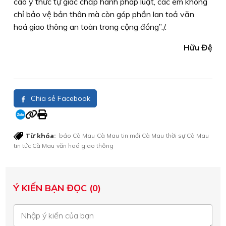
cao ý thức tự giác chấp hành pháp luật, các em không
chỉ bảo vệ bản thân mà còn góp phần lan toả văn
hoá giao thông an toàn trong cộng đồng”./.
Hữu Đệ
Chia sẻ Facebook
Từ khóa:
báo Cà Mau
Cà Mau
tin mới Cà Mau
thời sự Cà Mau
tin tức Cà Mau
văn hoá giao thông
Ý KIẾN BẠN ĐỌC (0)