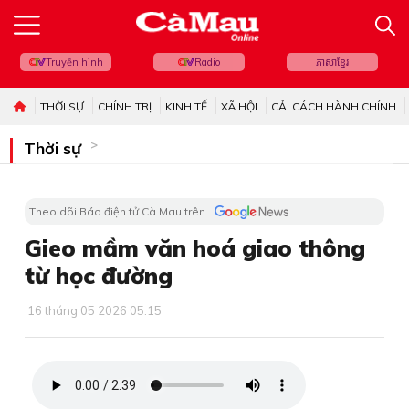
Truyền hình
Radio
ភាសាខ្មែរ
THỜI SỰ
CHÍNH TRỊ
KINH TẾ
XÃ HỘI
CẢI CÁCH HÀNH CHÍNH
Thời sự
Theo dõi Báo điện tử Cà Mau trên
Gieo mầm văn hoá giao thông
từ học đường
16 tháng 05 2026 05:15