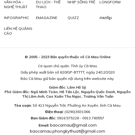
VĂN HÓA -
DU LỊCH - THỂ
NHỊP SỐNG TRẺ
LONGFORM
NGHỆ THUẬT
THAO
INFOGRAPHIC
EMAGAZINE
QUIZZ
ភាសាខ្មែរ
LIÊN HỆ QUẢNG
CÁO
© 2005 - 2023 Bản quyền thuộc về Cà Mau Online
Cơ quan chủ quản: Tỉnh ủy Cà Mau
Giấy phép xuất bản số 620/GP-BTTTT, ngày 24/12/2020
Báo Cà Mau giữ bản quyền nội dung trên website này.
Giám đốc: Lâm Hồ Sỹ
Phó Giám đốc: Ngô Minh Toàn, Hồ Tấn Lộc, Nguyễn Quốc Danh, Nguyễn
Thị Lâm Anh, Cao Xuân Thu Ngọc, Trương Văn Tuấn
Tòa soạn:
Số 413 Nguyễn Trãi, Phường An Xuyên, tỉnh Cà Mau.
Điện thoại:
(0290)3831066
Ban Giám đốc:
0918.575228 - 0913.780557
baocamau@gmail.com
Email:
baocamau.phongkythuat@gmail.com