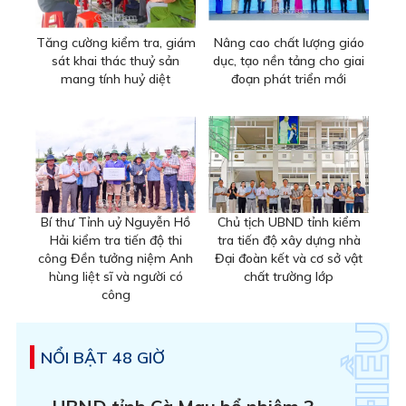
Tăng cường kiểm tra, giám
Nâng cao chất lượng giáo
sát khai thác thuỷ sản
dục, tạo nền tảng cho giai
mang tính huỷ diệt
đoạn phát triển mới
Bí thư Tỉnh uỷ Nguyễn Hồ
Chủ tịch UBND tỉnh kiểm
Hải kiểm tra tiến độ thi
tra tiến độ xây dựng nhà
công Đền tưởng niệm Anh
Đại đoàn kết và cơ sở vật
hùng liệt sĩ và người có
chất trường lớp
công
NỔI BẬT 48 GIỜ