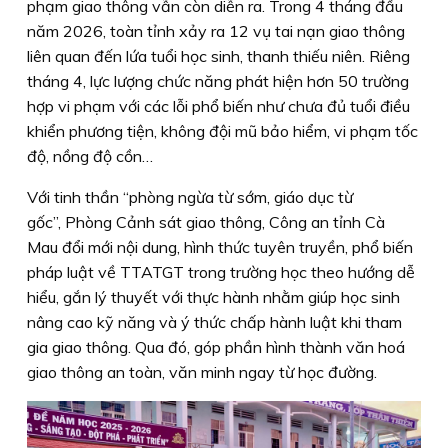
phạm giao thông vẫn còn diễn ra. Trong 4 tháng đầu
năm 2026, toàn tỉnh xảy ra 12 vụ tai nạn giao thông
liên quan đến lứa tuổi học sinh, thanh thiếu niên. Riêng
tháng 4, lực lượng chức năng phát hiện hơn 50 trường
hợp vi phạm với các lỗi phổ biến như chưa đủ tuổi điều
khiển phương tiện, không đội mũ bảo hiểm, vi phạm tốc
độ, nồng độ cồn…
Với tinh thần “phòng ngừa từ sớm, giáo dục từ
gốc”, Phòng Cảnh sát giao thông, Công an tỉnh Cà
Mau đổi mới nội dung, hình thức tuyên truyền, phổ biến
pháp luật về TTATGT trong trường học theo hướng dễ
hiểu, gắn lý thuyết với thực hành nhằm giúp học sinh
nâng cao kỹ năng và ý thức chấp hành luật khi tham
gia giao thông. Qua đó, góp phần hình thành văn hoá
giao thông an toàn, văn minh ngay từ học đường.