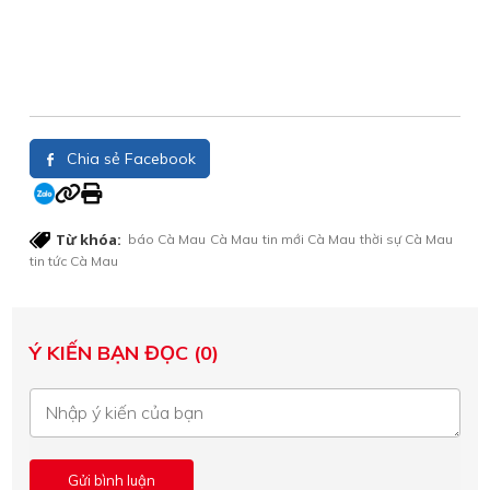
Chia sẻ Facebook
Từ khóa:
báo Cà Mau
Cà Mau
tin mới Cà Mau
thời sự Cà Mau
tin tức Cà Mau
Ý KIẾN BẠN ĐỌC (0)