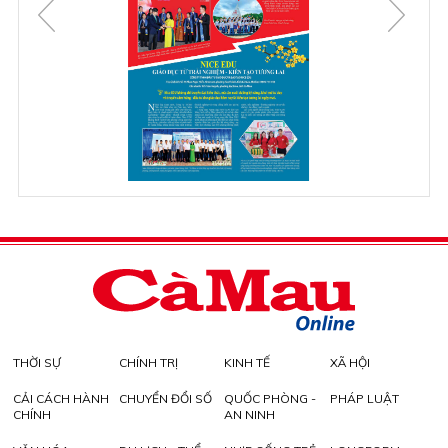
THỜI SỰ
CHÍNH TRỊ
KINH TẾ
XÃ HỘI
CẢI CÁCH HÀNH
CHUYỂN ĐỔI SỐ
QUỐC PHÒNG -
PHÁP LUẬT
CHÍNH
AN NINH