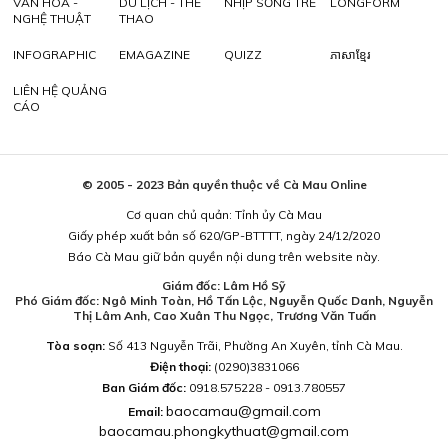
VĂN HÓA -
DU LỊCH - THỂ
NHỊP SỐNG TRẺ
LONGFORM
NGHỆ THUẬT
THAO
INFOGRAPHIC
EMAGAZINE
QUIZZ
ភាសាខ្មែរ
LIÊN HỆ QUẢNG
CÁO
© 2005 - 2023 Bản quyền thuộc về Cà Mau Online
Cơ quan chủ quản: Tỉnh ủy Cà Mau
Giấy phép xuất bản số 620/GP-BTTTT, ngày 24/12/2020
Báo Cà Mau giữ bản quyền nội dung trên website này.
Giám đốc: Lâm Hồ Sỹ
Phó Giám đốc: Ngô Minh Toàn, Hồ Tấn Lộc, Nguyễn Quốc Danh, Nguyễn
Thị Lâm Anh, Cao Xuân Thu Ngọc, Trương Văn Tuấn
Tòa soạn:
Số 413 Nguyễn Trãi, Phường An Xuyên, tỉnh Cà Mau.
Điện thoại:
(0290)3831066
Ban Giám đốc:
0918.575228 - 0913.780557
baocamau@gmail.com
Email:
baocamau.phongkythuat@gmail.com