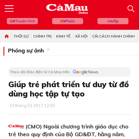
Truyền hình
Radio
ភាសាខ្មែរ
THỜI SỰ
CHÍNH TRỊ
KINH TẾ
XÃ HỘI
CẢI CÁCH HÀNH CHÍNH
Phóng sự ảnh
Theo dõi Báo điện tử Cà Mau trên
Giúp trẻ phát triển tư duy từ đồ
dùng học tập tự tạo
23 tháng 02 2017 12:00
(CMO) Ngoài chương trình giáo dục cho
trẻ theo quy định của Bộ GD&ĐT, hằng năm,