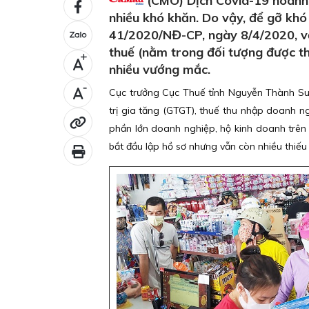
(CMO) Dịch Covid-19 hoành 
nhiều khó khăn. Do vậy, để gỡ khó
41/2020/NĐ-CP, ngày 8/4/2020, về 
thuế (nằm trong đối tượng được th
+
nhiều vướng mắc.
-
Cục trưởng Cục Thuế tỉnh Nguyễn Thành Sua 
trị gia tăng (GTGT), thuế thu nhập doanh n
phần lớn doanh nghiệp, hộ kinh doanh trên 
bắt đầu lập hồ sơ nhưng vẫn còn nhiều thiếu 