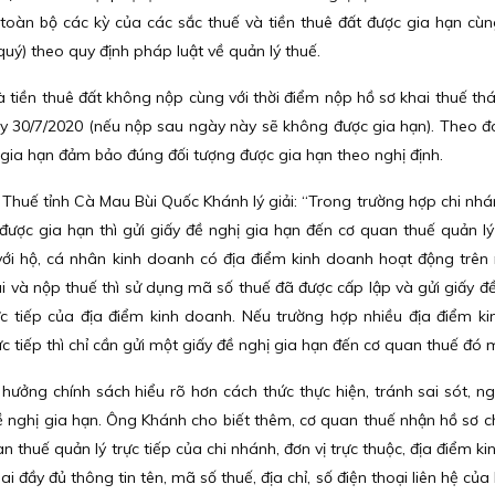
 toàn bộ các kỳ của các sắc thuế và tiền thuê đất được gia hạn cùng
uý) theo quy định pháp luật về quản lý thuế.
à tiền thuê đất không nộp cùng với thời điểm nộp hồ sơ khai thuế th
ày 30/7/2020 (nếu nộp sau ngày này sẽ không được gia hạn). Theo đ
ị gia hạn đảm bảo đúng đối tượng được gia hạn theo nghị định.
Thuế tỉnh Cà Mau Bùi Quốc Khánh lý giải: “Trong trường hợp chi nhán
được gia hạn thì gửi giấy đề nghị gia hạn đến cơ quan thuế quản lý 
i với hộ, cá nhân kinh doanh có địa điểm kinh doanh hoạt động trên 
i và nộp thuế thì sử dụng mã số thuế đã được cấp lập và gửi giấy đề
c tiếp của địa điểm kinh doanh. Nếu trường hợp nhiều địa điểm k
 tiếp thì chỉ cần gửi một giấy đề nghị gia hạn đến cơ quan thuế đó m
hưởng chính sách hiểu rõ hơn cách thức thực hiện, tránh sai sót, n
ề nghị gia hạn. Ông Khánh cho biết thêm, cơ quan thuế nhận hồ sơ ch
 thuế quản lý trực tiếp của chi nhánh, đơn vị trực thuộc, địa điểm k
hai đầy đủ thông tin tên, mã số thuế, địa chỉ, số điện thoại liên hệ củ