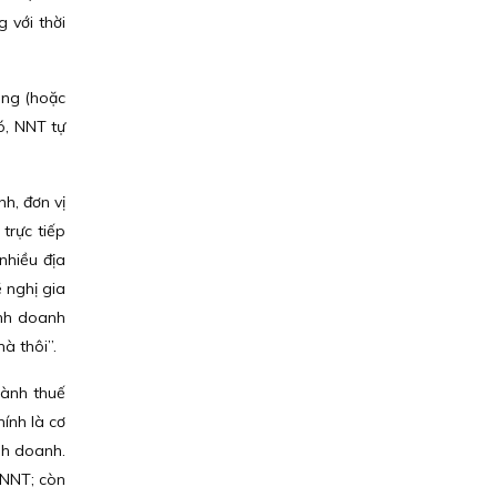
 với thời
áng (hoặc
ó, NNT tự
h, đơn vị
trực tiếp
nhiều địa
 nghị gia
inh doanh
à thôi”.
gành thuế
ính là cơ
inh doanh.
a NNT; còn