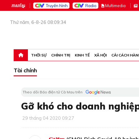
ភាសាខ្មែរ
Truyền hình
Radio
M
ultimedia
Thứ năm, 6-8-26 08:09:34
THỜI SỰ
CHÍNH TRỊ
KINH TẾ
XÃ HỘI
CẢI CÁCH HÀN
Tài chính
Theo dõi Báo điện tử Cà Mau trên
Gỡ khó cho doanh nghiệ
29 tháng 04 2020 09:27