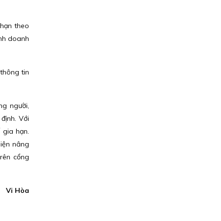
 hạn theo
inh doanh
thông tin
ng người,
định. Với
 gia hạn.
hiện nâng
trên cổng
Vi Hòa