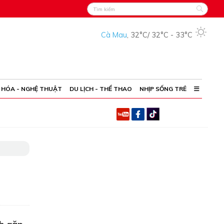
Cà Mau
,
32°C
/
32°C
-
33°C
 HÓA - NGHỆ THUẬT
DU LỊCH - THỂ THAO
NHỊP SỐNG TRẺ