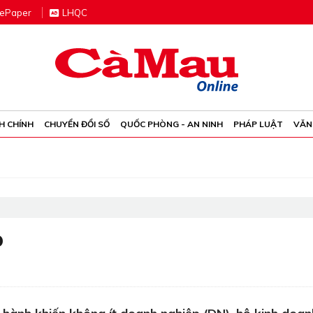
e
P
aper
LHQC
H CHÍNH
CHUYỂN ĐỔI SỐ
QUỐC PHÒNG - AN NINH
PHÁP LUẬT
VĂN
p