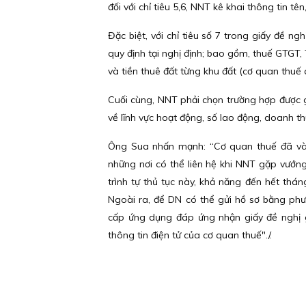
đối với chỉ tiêu 5,6, NNT kê khai thông tin tê
Đặc biệt, với chỉ tiêu số 7 trong giấy đề n
quy định tại nghị định; bao gồm, thuế GTGT
và tiền thuê đất từng khu đất (cơ quan thuế qu
Cuối cùng, NNT phải chọn trường hợp được gi
về lĩnh vực hoạt động, số lao động, doanh t
Ông Sua nhấn mạnh: “Cơ quan thuế đã và 
những nơi có thể liên hệ khi NNT gặp vướn
trình tự thủ tục này, khả năng đến hết thá
Ngoài ra, để DN có thể gửi hồ sơ bằng ph
cấp ứng dụng đáp ứng nhận giấy đề nghị g
thông tin điện tử của cơ quan thuế"./.