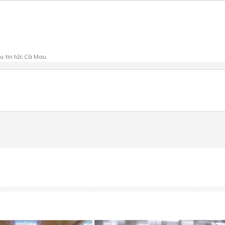
au
tin tức Cà Mau