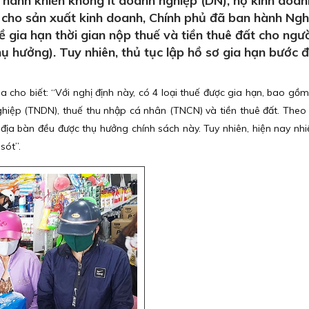
hành khiến không ít doanh nghiệp (DN), hộ kinh doa
 cho sản xuất kinh doanh, Chính phủ đã ban hành Ngh
gia hạn thời gian nộp thuế và tiền thuê đất cho ngư
ụ hưởng). Tuy nhiên, thủ tục lập hồ sơ gia hạn bước 
cho biết: “Với nghị định này, có 4 loại thuế được gia hạn, bao gồm
ghiệp (TNDN), thuế thu nhập cá nhân (TNCN) và tiền thuê đất. Theo 
địa bàn đều được thụ hưởng chính sách này. Tuy nhiên, hiện nay nh
sót”.