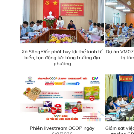
Xã Sông Đốc phát huy lợi thế kinh tế
Dự án VM077
biển, tạo động lực tăng trưởng địa
trị tô
phương
Phiên livestream OCOP ngày
Giám sát việ
6/8/2026
trưởng GR