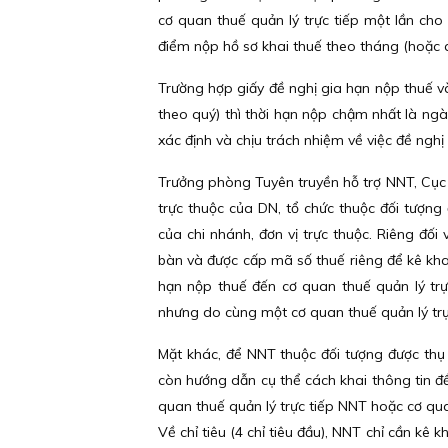
cơ quan thuế quản lý trực tiếp một lần cho
điểm nộp hồ sơ khai thuế theo tháng (hoặc q
Trường hợp giấy đề nghị gia hạn nộp thuế v
theo quý) thì thời hạn nộp chậm nhất là ng
xác định và chịu trách nhiệm về việc đề ngh
Trưởng phòng Tuyên truyền hỗ trợ NNT, Cục 
trực thuộc của DN, tổ chức thuộc đối tượng 
của chi nhánh, đơn vị trực thuộc. Riêng đố
bàn và được cấp mã số thuế riêng để kê kha
hạn nộp thuế đến cơ quan thuế quản lý trự
nhưng do cùng một cơ quan thuế quản lý trực
Mặt khác, để NNT thuộc đối tượng được thụ 
còn hướng dẫn cụ thể cách khai thông tin đ
quan thuế quản lý trực tiếp NNT hoặc cơ quan
Về chỉ tiêu (4 chỉ tiêu đầu), NNT chỉ cần kê k