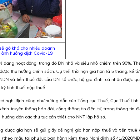
t sẽ gỡ khó cho nhiều doanh
o ảnh hưởng dịch Covid-19.
DN đang hoạt động, trong đó DN nhỏ và siêu nhỏ chiếm trên 90%. The
được thụ hưởng chính sách. Cụ thể, thời hạn gia hạn là 5 tháng, kể t
NDN và tiền thuê đất của DN, tổ chức, hộ gia đình, cá nhân được quy
kỳ tính thuế, nộp thuế.
hi có nghị định cũng như hướng dẫn của Tổng cục Thuế, Cục Thuế tỉnh
ênh truyền thông báo đài, cổng thông tin điện tử, trang thông tin đi
 hướng dẫn các thủ tục cần thiết cho NNT lập hồ sơ.
ng được gia hạn sẽ gửi giấy đề nghị gia hạn nộp thuế và tiền thuê 
 (theo mẫu tại phụ lục ban hành kèm theo Nghị định số 41/2020/N