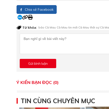
Chia sẻ Facebook
Từ khóa:
báo Cà Mau
Cà Mau
tin mới Cà Mau
thời sự Cà M
Ý KIẾN BẠN ĐỌC (0)
TIN CÙNG CHUYÊN MỤC