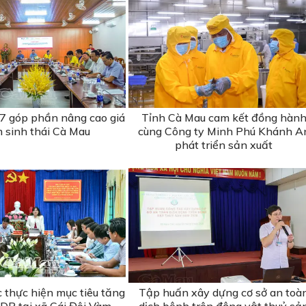
 góp phần nâng cao giá
Tỉnh Cà Mau cam kết đồng hàn
m sinh thái Cà Mau
cùng Công ty Minh Phú Khánh A
phát triển sản xuất
c thực hiện mục tiêu tăng
Tập huấn xây dựng cơ sở an toà
DP tại xã Cái Đôi Vàm
dịch bệnh trên động vật thuỷ sả