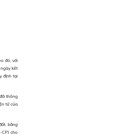
o đó, với
ừ ngày kết
 định tại
 đã thông
ện tử của
đất, bằng
Đ-CP) cho