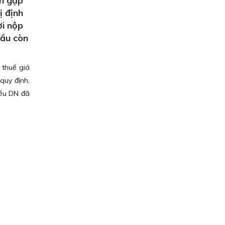
nh gặp
ị định
ời nộp
đầu còn
 thuế giá
quy định,
iều DN đã