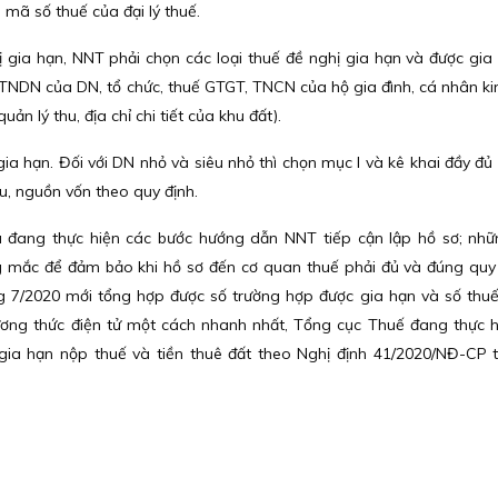
n, mã số thuế của đại lý thuế.
ghị gia hạn, NNT phải chọn các loại thuế đề nghị gia hạn và được gia
, TNDN của DN, tổ chức, thuế GTGT, TNCN của hộ gia đình, cá nhân k
ản lý thu, địa chỉ chi tiết của khu đất).
a hạn. Đối với DN nhỏ và siêu nhỏ thì chọn mục I và kê khai đầy đủ 
hu, nguồn vốn theo quy định.
đang thực hiện các bước hướng dẫn NNT tiếp cận lập hồ sơ; nhữ
g mắc để đảm bảo khi hồ sơ đến cơ quan thuế phải đủ và đúng quy 
ng 7/2020 mới tổng hợp được số trường hợp được gia hạn và số thuế
ương thức điện tử một cách nhanh nhất, Tổng cục Thuế đang thực 
ia hạn nộp thuế và tiền thuê đất theo Nghị định 41/2020/NĐ-CP 