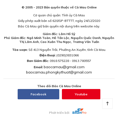
© 2005 - 2023 Bản quyền thuộc về Cà Mau Online
Cơ quan chủ quản: Tỉnh ủy Cà Mau
Giấy phép xuất bản số 620/GP-BTTTT, ngày 24/12/2020
Báo Cà Mau giữ bản quyền nội dung trên website này.
Giám đốc: Lâm Hồ Sỹ
Phó Giám đốc: Ngô Minh Toàn, Hồ Tấn Lộc, Nguyễn Quốc Danh, Nguyễn
Thị Lâm Anh, Cao Xuân Thu Ngọc, Trương Văn Tuấn
Tòa soạn:
Số 413 Nguyễn Trãi, Phường An Xuyên, tỉnh Cà Mau.
Điện thoại:
(0290)3831066
Ban Giám đốc:
0918.575228 - 0913.780557
baocamau@gmail.com
Email:
baocamau.phongkythuat@gmail.com
Theo dõi Báo Cà Mau Online
Facebook
Youtube
Phát triển bởi