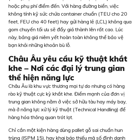
hoặc phụ phí điểm đến. Với hàng đường biển, việc
không tính kỹ sức chứa container chuẩn (TEU cho 20
feet, FEU cho 40 feet) hay gửi hàng lẻ (LCL) không qua
gom chuyến tối ưu sẽ đẩy giá thành lên rất cao. Lúc
này, bảng giá niêm yết hoàn toàn không thể bảo vệ
bạn khỏi những khoản bù lỗ.
Châu Âu yêu cầu kỹ thuật khắt
khe – Nơi các đại lý trung gian
thể hiện năng lực
Châu Âu là khu vực thương mại tự do nhưng có hàng
rào kỹ thuật cực kỳ khắt khe. Điểm mạnh của đơn vị
trung gian không nằm ở việc sở hữu tàu hay máy bay,
mà ở năng lực xử lý kỹ thuật (Technical Handling) để
hàng hóa thông quan trót lọt.
Chỉ cần một kiện hàng dùng pallet gỗ sai chuẩn hun
trùng (ISPM 15), hay khai báo thiếu mã số định danh