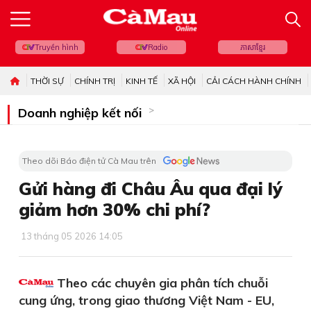
Truyền hình
Radio
ភាសាខ្មែរ
THỜI SỰ
CHÍNH TRỊ
KINH TẾ
XÃ HỘI
CẢI CÁCH HÀNH CHÍNH
Doanh nghiệp kết nối
Theo dõi Báo điện tử Cà Mau trên
Gửi hàng đi Châu Âu qua đại lý
giảm hơn 30% chi phí?
13 tháng 05 2026 14:05
Theo các chuyên gia phân tích chuỗi
cung ứng, trong giao thương Việt Nam - EU,