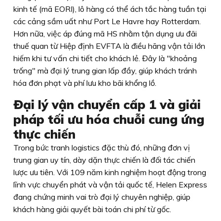
kinh tế (mã EORI), lô hàng có thể ách tắc hàng tuần tại
các cảng sầm uất như Port Le Havre hay Rotterdam.
Hơn nữa, việc áp đúng mã HS nhằm tận dụng ưu đãi
thuế quan từ Hiệp định EVFTA là điều hãng vận tải lớn
hiếm khi tư vấn chi tiết cho khách lẻ. Đây là "khoảng
trống" mà đại lý trung gian lấp đầy, giúp khách tránh
hóa đơn phạt và phí lưu kho bãi khổng lồ.
Đại lý vận chuyển cấp 1 và giải
pháp tối ưu hóa chuỗi cung ứng
thực chiến
Trong bức tranh logistics đặc thù đó, những đơn vị
trung gian uy tín, dày dặn thực chiến là đối tác chiến
lược ưu tiên. Với 109 năm kinh nghiệm hoạt động trong
lĩnh vực chuyển phát và vận tải quốc tế, Helen Express
đang chứng minh vai trò đại lý chuyên nghiệp, giúp
khách hàng giải quyết bài toán chi phí từ gốc.