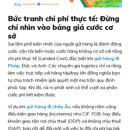
Bức tranh chi phí thực tế: Đừng
chỉ nhìn vào bảng giá cước cơ
sở
Sai lầm phổ biến nhất của người gửi hàng là đánh đồng
cước vận tải biển hoặc cước hàng không cơ sở với tổng
chi phí thực tế (Landed Cost) đặc biệt khi
gửi hàng đi
Pháp
, Đức và Anh. Các chuyên gia logistics chỉ ra rằng,
làm việc trực tiếp với hãng tàu/bay lớn đồng nghĩa bạn
tự chịu trách nhiệm giải quyết một ma trận quy định
phức tạp. Khi đó, rủi ro phát sinh có thể vượt xa phần
cước phí tiết kiệm được.
Ví dụ khi
gửi hàng đi châu Âu
, nếu không nắm vững
điều kiện giao hàng (Incoterms) như CIF, FOB, hay điều
khoản giao tận nơi chịu thuế (DDP) và không chịu thuế
(DAP), bạn rất dễ đối mặt với việc bị đội chi phí lưu bãi