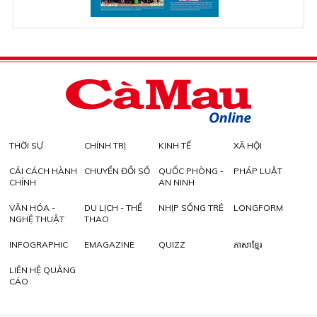
THỜI SỰ
CHÍNH TRỊ
KINH TẾ
XÃ HỘI
CẢI CÁCH HÀNH
CHUYỂN ĐỔI SỐ
QUỐC PHÒNG -
PHÁP LUẬT
CHÍNH
AN NINH
VĂN HÓA -
DU LỊCH - THỂ
NHỊP SỐNG TRẺ
LONGFORM
NGHỆ THUẬT
THAO
INFOGRAPHIC
EMAGAZINE
QUIZZ
ភាសាខ្មែរ
LIÊN HỆ QUẢNG
CÁO