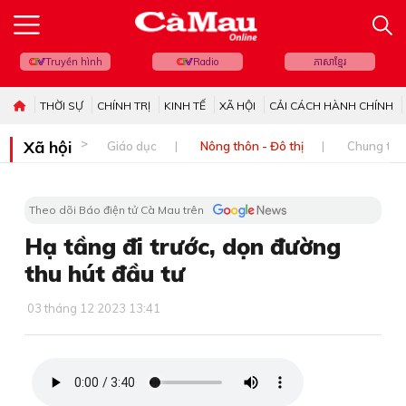
Truyền hình
Radio
ភាសាខ្មែរ
THỜI SỰ
CHÍNH TRỊ
KINH TẾ
XÃ HỘI
CẢI CÁCH HÀNH CHÍNH
Xã hội
Giáo dục
Nông thôn - Đô thị
Chung tay 
Theo dõi Báo điện tử Cà Mau trên
Hạ tầng đi trước, dọn đường
thu hút đầu tư
03 tháng 12 2023 13:41