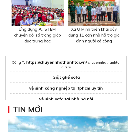
Ứng dụng AI, STEM,
Xã U Minh triển khai xây
chuyển đổi số trong giáo
dựng 11 căn nhà hỗ trợ gia
dục trung học
đình người có công
https://chuyennhathanhtai.vn/
Công Ty
chuyennhathanhtai
giá rẻ
Giặt ghế sofa
vệ sinh công nghiệp tại tphcm uy tín
vệ sinh sofa tại nhà hà nội
TIN MỚI
vệ sinh nhà ở Quận Phú Nhuận
Dịch vụ
giá rẻ
mẫu nhà đẹp
ven biển
máy rtk