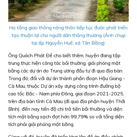
Hạ tầng giao thông nông thôn tiếp tục được phát triển,
tạo thuận lợi cho người dân thông thương (Ảnh chụp
tại ấp Nguyễn Huế, xã Tân Bằng).
Ông Quách Phát Ðể cho biết thêm, huyện đang tập
trung thực hiện công tác bồi thường, giải phóng mặt
bằng các dự án do Trung ương đầu tư đi qua địa bàn.
Trong đó, đối với dự án thành phần đoạn Hậu Giang -
Cà Mau, thuộc Dự án xây dựng công trình đường bộ
cao tốc Bắc - Nam phía Ðông, giai đoạn 2021-2025,
trên địa bàn tỉnh Cà Mau (đi qua địa phận huyện Thới
Bình), đến nay tiến độ chi trả tiền bồi thường và diện
tích mặt bằng sạch đạt hơn 99,79% so với tổng diện
tích phải giải phóng mặt bằng.
Cùng với đó, huyện đã triển khai lập đồ án điều chỉnh