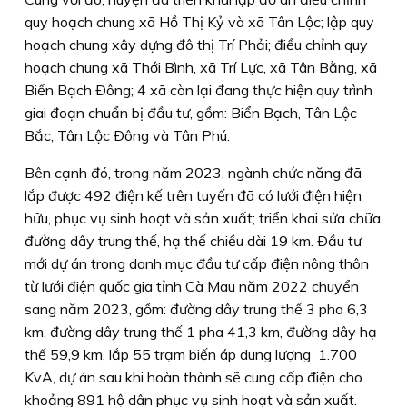
quy hoạch chung xã Hồ Thị Kỷ và xã Tân Lộc; lập quy
hoạch chung xây dựng đô thị Trí Phải; điều chỉnh quy
hoạch chung xã Thới Bình, xã Trí Lực, xã Tân Bằng, xã
Biển Bạch Ðông; 4 xã còn lại đang thực hiện quy trình
giai đoạn chuẩn bị đầu tư, gồm: Biển Bạch, Tân Lộc
Bắc, Tân Lộc Ðông và Tân Phú.
Bên cạnh đó, trong năm 2023, ngành chức năng đã
lắp được 492 điện kế trên tuyến đã có lưới điện hiện
hữu, phục vụ sinh hoạt và sản xuất; triển khai sửa chữa
đường dây trung thế, hạ thế chiều dài 19 km. Ðầu tư
mới dự án trong danh mục đầu tư cấp điện nông thôn
từ lưới điện quốc gia tỉnh Cà Mau năm 2022 chuyển
sang năm 2023, gồm: đường dây trung thế 3 pha 6,3
km, đường dây trung thế 1 pha 41,3 km, đường dây hạ
thế 59,9 km, lắp 55 trạm biến áp dung lượng 1.700
KvA, dự án sau khi hoàn thành sẽ cung cấp điện cho
khoảng 891 hộ dân phục vụ sinh hoạt và sản xuất.