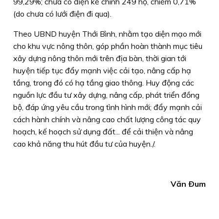
99,29%; chưa có điện kế chính 249 hộ, chiếm 0,71%
(do chưa có lưới điện đi qua).
Theo UBND huyện Thới Bình, nhằm tạo diện mạo mới
cho khu vực nông thôn, góp phần hoàn thành mục tiêu
xây dựng nông thôn mới trên địa bàn, thời gian tới
huyện tiếp tục đẩy mạnh việc cải tạo, nâng cấp hạ
tầng, trong đó có hạ tầng giao thông. Huy động các
nguồn lực đầu tư xây dựng, nâng cấp, phát triển đồng
bộ, đáp ứng yêu cầu trong tình hình mới; đẩy mạnh cải
cách hành chính và nâng cao chất lượng công tác quy
hoạch, kế hoạch sử dụng đất... để cải thiện và nâng
cao khả năng thu hút đầu tư của huyện./.
Văn Ðum