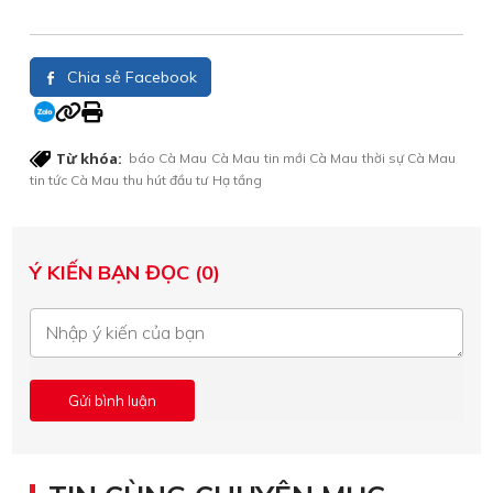
Chia sẻ Facebook
Từ khóa:
báo Cà Mau
Cà Mau
tin mới Cà Mau
thời sự Cà Mau
tin tức Cà Mau
thu hút đầu tư
Hạ tầng
Ý KIẾN BẠN ĐỌC (0)