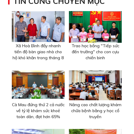
TIN CÙNG CHUYÊN MỤC
Xã Hoà Bình đẩy nhanh
Trao học bổng "Tiếp sức
tiến độ bàn giao nhà cho
đến trường" cho con cựu
hộ khó khăn trong tháng 8
chiến binh
Cà Mau đứng thứ 2 cả nước
Nâng cao chất lượng khám
về tỷ lệ khám sức khoẻ
chữa bệnh bằng y học cổ
toàn dân, đạt hơn 65%
truyền