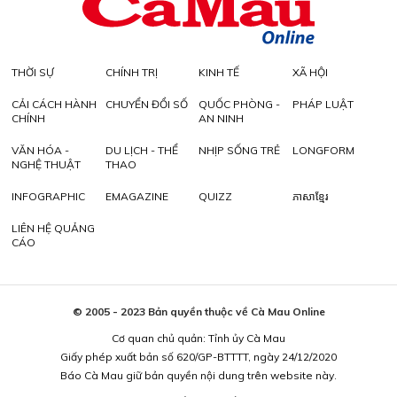
THỜI SỰ
CHÍNH TRỊ
KINH TẾ
XÃ HỘI
CẢI CÁCH HÀNH
CHUYỂN ĐỔI SỐ
QUỐC PHÒNG -
PHÁP LUẬT
CHÍNH
AN NINH
VĂN HÓA -
DU LỊCH - THỂ
NHỊP SỐNG TRẺ
LONGFORM
NGHỆ THUẬT
THAO
INFOGRAPHIC
EMAGAZINE
QUIZZ
ភាសាខ្មែរ
LIÊN HỆ QUẢNG
CÁO
© 2005 - 2023 Bản quyền thuộc về Cà Mau Online
Cơ quan chủ quản: Tỉnh ủy Cà Mau
Giấy phép xuất bản số 620/GP-BTTTT, ngày 24/12/2020
Báo Cà Mau giữ bản quyền nội dung trên website này.