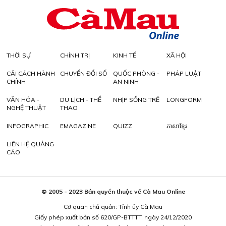
THỜI SỰ
CHÍNH TRỊ
KINH TẾ
XÃ HỘI
CẢI CÁCH HÀNH
CHUYỂN ĐỔI SỐ
QUỐC PHÒNG -
PHÁP LUẬT
CHÍNH
AN NINH
VĂN HÓA -
DU LỊCH - THỂ
NHỊP SỐNG TRẺ
LONGFORM
NGHỆ THUẬT
THAO
INFOGRAPHIC
EMAGAZINE
QUIZZ
ភាសាខ្មែរ
LIÊN HỆ QUẢNG
CÁO
© 2005 - 2023 Bản quyền thuộc về Cà Mau Online
Cơ quan chủ quản: Tỉnh ủy Cà Mau
Giấy phép xuất bản số 620/GP-BTTTT, ngày 24/12/2020