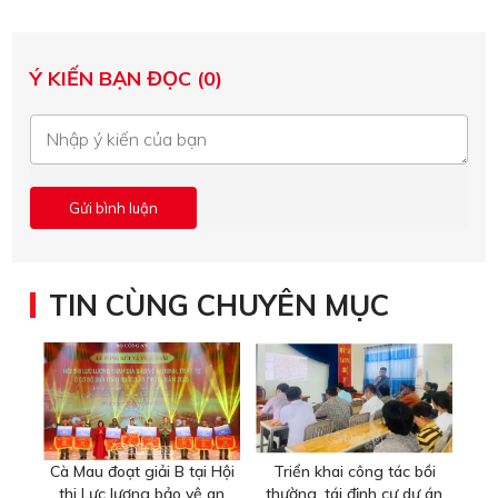
Ý KIẾN BẠN ĐỌC (0)
TIN CÙNG CHUYÊN MỤC
Cà Mau đoạt giải B tại Hội
Triển khai công tác bồi
thi Lực lượng bảo vệ an
thường, tái định cư dự án