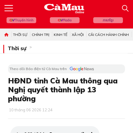
Truyền hình
Radio
ភាសាខ្មែរ
THỜI SỰ
CHÍNH TRỊ
KINH TẾ
XÃ HỘI
CẢI CÁCH HÀNH CHÍNH
Thời sự
Theo dõi Báo điện tử Cà Mau trên
HĐND tỉnh Cà Mau thông qua
Nghị quyết thành lập 13
phường
10 tháng 06 2026 12:24