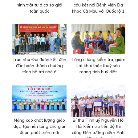
ninh trật tự ở cơ sở giỏi
cầu kết nối Bệnh viện Đa
toàn quốc
khoa Cà Mau với Quốc lộ 1
Trao nhà Đại đoàn kết, đôn
Tăng cường kiểm tra, giám
đốc hoàn thành chương
sát khai thác thuỷ sản
trình hỗ trợ nhà ở
mang tính huỷ diệt
Nâng cao chất lượng giáo
Bí thư Tỉnh uỷ Nguyễn Hồ
dục, tạo nền tảng cho giai
Hải kiểm tra tiến độ thi
đoạn phát triển mới
công Đền tưởng niệm Anh