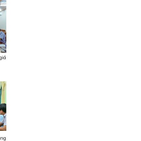
giá
ăng