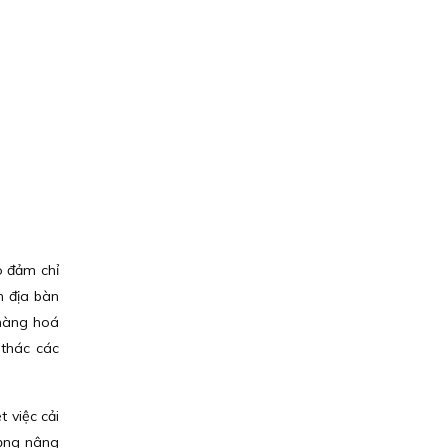
o đảm chỉ
n địa bàn
 hàng hoá
 thác các
 việc cải
rọng nâng