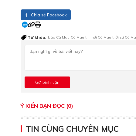
Chia sẻ Facebook
Từ khóa:
báo Cà Mau
Cà Mau
tin mới Cà Mau
thời sự Cà M
Ý KIẾN BẠN ĐỌC (0)
TIN CÙNG CHUYÊN MỤC