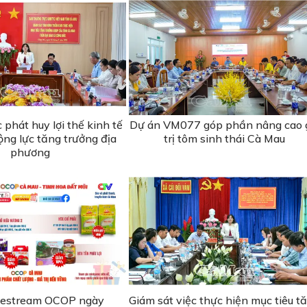
phát huy lợi thế kinh tế
Dự án VM077 góp phần nâng cao 
ộng lực tăng trưởng địa
trị tôm sinh thái Cà Mau
phương
ivestream OCOP ngày
Giám sát việc thực hiện mục tiêu t