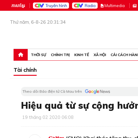
ភាសាខ្មែរ
Truyền hình
Radio
M
ultimedia
Thứ năm, 6-8-26 20:31:34
THỜI SỰ
CHÍNH TRỊ
KINH TẾ
XÃ HỘI
CẢI CÁCH HÀN
Tài chính
Theo dõi Báo điện tử Cà Mau trên
Hiệu quả từ sự cộng hưở
19 tháng 02 2020 06:08