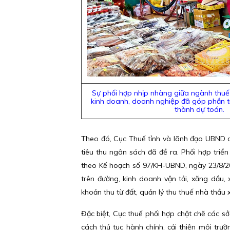
Sự phối hợp nhịp nhàng giữa ngành thuế 
kinh doanh, doanh nghiệp đã góp phần t
thành dự to
Theo đó, Cục Thuế tỉnh và lãnh đạo UBND c
tiêu thu ngân sách đã đề ra. Phối hợp triển
theo Kế hoạch số 97/KH-UBND, ngày 23/8/20
trên đường, kinh doanh vận tải, xăng dầu,
khoản thu từ đất, quản lý thu thuế nhà thầu x
Đặc biệt, Cục thuế phối hợp chặt chẽ các sở,
cách thủ tục hành chính, cải thiện môi trư