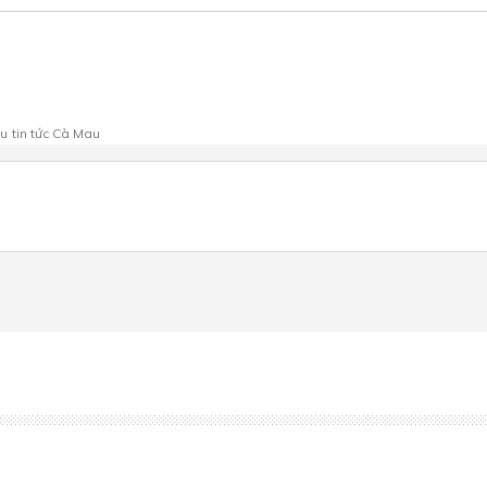
au
tin tức Cà Mau