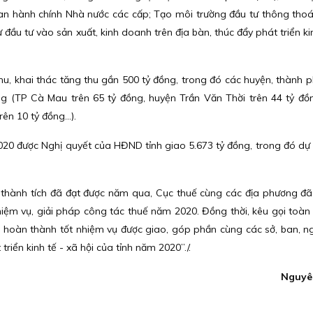
uan hành chính Nhà nước các cấp; Tạo môi trường đầu tư thông tho
đầu tư vào sản xuất, kinh doanh trên địa bàn, thúc đẩy phát triển ki
hu, khai thác tăng thu gần 500 tỷ đồng, trong đó các huyện, thành 
ồng (TP Cà Mau trên 65 tỷ đồng, huyện Trần Văn Thời trên 44 tỷ đồ
n 10 tỷ đồng...).
020 được Nghị quyết của HĐND tỉnh giao 5.673 tỷ đồng, trong đó dự
hành tích đã đạt được năm qua, Cục thuế cùng các địa phương đ
 nhiệm vụ, giải pháp công tác thuế năm 2020. Đồng thời, kêu gọi toàn
 hoàn thành tốt nhiệm vụ được giao, góp phần cùng các sở, ban, n
iển kinh tế - xã hội của tỉnh năm 2020”./.
Nguyê