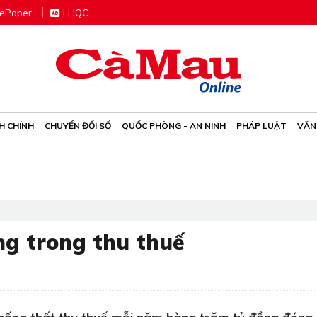
e
P
aper
LHQC
H CHÍNH
CHUYỂN ĐỔI SỐ
QUỐC PHÒNG - AN NINH
PHÁP LUẬT
VĂN
ng trong thu thuế