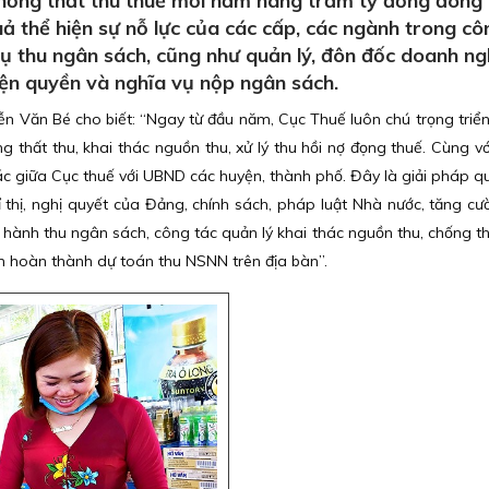
chống thất thu thuế mỗi năm hàng trăm tỷ đồng đóng
 thể hiện sự nỗ lực của các cấp, các ngành trong cô
vụ thu ngân sách, cũng như quản lý, đôn đốc doanh ng
iện quyền và nghĩa vụ nộp ngân sách.
 Văn Bé cho biết: “Ngay từ đầu năm, Cục Thuế luôn chú trọng triển
 thất thu, khai thác nguồn thu, xử lý thu hồi nợ đọng thuế. Cùng vớ
tác giữa Cục thuế với UBND các huyện, thành phố. Đây là giải pháp q
hỉ thị, nghị quyết của Đảng, chính sách, pháp luật Nhà nước, tăng cư
 hành thu ngân sách, công tác quản lý khai thác nguồn thu, chống th
ện hoàn thành dự toán thu NSNN trên địa bàn”.