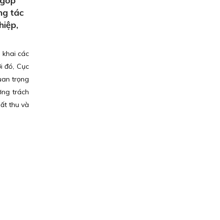
 góp
ng tác
hiệp,
 khai các
i đó, Cục
uan trọng
ờng trách
ất thu và