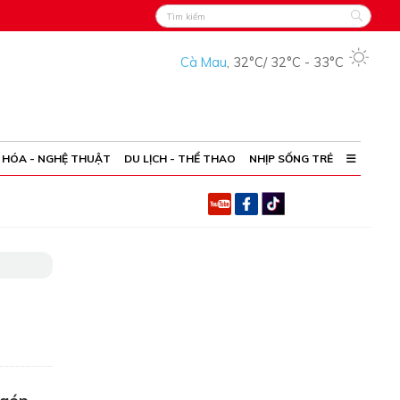
Cà Mau
,
32°C
/
32°C
-
33°C
 HÓA - NGHỆ THUẬT
DU LỊCH - THỂ THAO
NHỊP SỐNG TRẺ