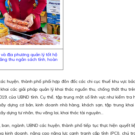
và địa phương quản lý tốt hộ
ăng thu ngân sách tỉnh, hoàn
án.
ác huyện, thành phố phối hợp đôn đốc các chi cục thuế khu vực bả
 khai các giải pháp quản lý khai thác nguồn thu, chống thất thu trê
19, của UBND tỉnh. Cụ thể, tập trung một số lĩnh vực như kiểm tra
 xây dựng cơ bản, kinh doanh nhà hàng, khách sạn, tập trung khai
ây dựng tư nhân, thu vãng lai, khai thác tài nguyên...
 ban, ngành, UBND các huyện, thành phố tiếp tục thực hiện quyết liệt
ờng kinh doanh, nâng cao năng lực cạnh tranh cấp tỉnh (PCI), chú t