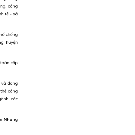
áng, công
nh tế - xã
phố chống
ng, huyện
 toán cấp
ã và đang
 thể công
gành, các
n Nhung