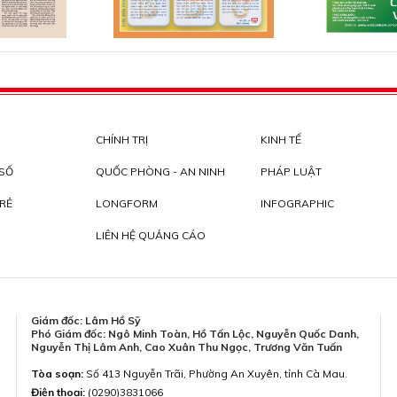
CHÍNH TRỊ
KINH TẾ
 SỐ
QUỐC PHÒNG - AN NINH
PHÁP LUẬT
RẺ
LONGFORM
INFOGRAPHIC
LIÊN HỆ QUẢNG CÁO
Giám đốc: Lâm Hồ Sỹ
Phó Giám đốc: Ngô Minh Toàn, Hồ Tấn Lộc, Nguyễn Quốc Danh,
Nguyễn Thị Lâm Anh, Cao Xuân Thu Ngọc, Trương Văn Tuấn
Tòa soạn:
Số 413 Nguyễn Trãi, Phường An Xuyên, tỉnh Cà Mau.
Điện thoại:
(0290)3831066