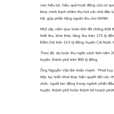
cao hiệu lực, hiệu quả hoạt động của cơ q
khai, minh bạch nhằm thu hút các nhà đầu tư 
hội, góp phần tăng nguồn thu cho NSNN.
Nhờ vậy, năm qua toàn tỉnh đã chống thất t
thất thu, khai thác tăng thu trên 175 tỷ đ
Đầm Dơi trên 15,5 tỷ đồng, huyện Cái Nước trê
Theo đó, dự toán thu ngân sách tỉnh năm 2
huyện, thành phố trên 900 tỷ đồng.
Ông Nguyễn Văn Bé nhấn mạnh: “Phát huy t
tiếp tục triển khai thực hiện quyết liệt các
chức, người lao động trong ngành phấn đấu
huyện, thành phố hoàn thành kế hoạch phát tr