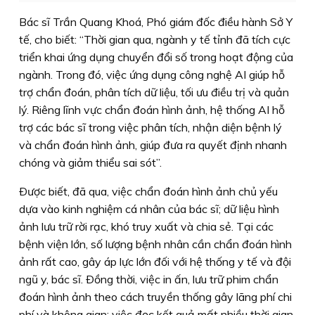
Bác sĩ Trần Quang Khoá, Phó giám đốc điều hành Sở Y
tế, cho biết: “Thời gian qua, ngành y tế tỉnh đã tích cực
triển khai ứng dụng chuyển đổi số trong hoạt động của
ngành. Trong đó, việc ứng dụng công nghệ AI giúp hỗ
trợ chẩn đoán, phân tích dữ liệu, tối ưu điều trị và quản
lý. Riêng lĩnh vực chẩn đoán hình ảnh, hệ thống AI hỗ
trợ các bác sĩ trong việc phân tích, nhận diện bệnh lý
và chẩn đoán hình ảnh, giúp đưa ra quyết định nhanh
chóng và giảm thiểu sai sót”.
Ðược biết, đã qua, việc chẩn đoán hình ảnh chủ yếu
dựa vào kinh nghiệm cá nhân của bác sĩ; dữ liệu hình
ảnh lưu trữ rời rạc, khó truy xuất và chia sẻ. Tại các
bệnh viện lớn, số lượng bệnh nhân cần chẩn đoán hình
ảnh rất cao, gây áp lực lớn đối với hệ thống y tế và đội
ngũ y, bác sĩ. Ðồng thời, việc in ấn, lưu trữ phim chẩn
đoán hình ảnh theo cách truyền thống gây lãng phí chi
phí và không gian; việc đọc kết quả mất nhiều thời gian,