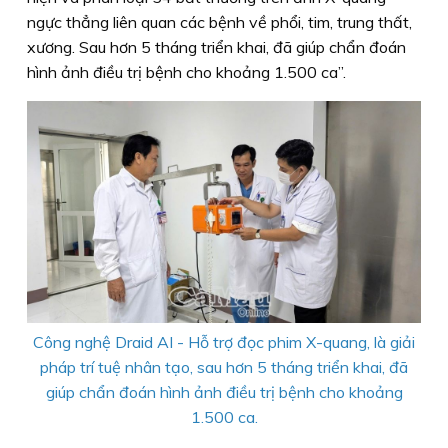
ngực thẳng liên quan các bệnh về phổi, tim, trung thất,
xương. Sau hơn 5 tháng triển khai, đã giúp chẩn đoán
hình ảnh điều trị bệnh cho khoảng 1.500 ca”.
Công nghệ Draid AI - Hỗ trợ đọc phim X-quang, là giải
pháp trí tuệ nhân tạo, sau hơn 5 tháng triển khai, đã
giúp chẩn đoán hình ảnh điều trị bệnh cho khoảng
1.500 ca.