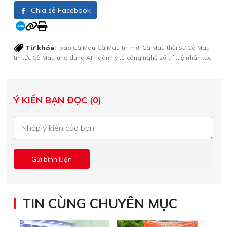
Chia sẻ Facebook
Từ khóa:
báo Cà Mau
Cà Mau
tin mới Cà Mau
thời sự Cà Mau
tin tức Cà Mau
ứng dụng AI
ngành y tế
công nghệ số
trí tuệ nhân tạo
Ý KIẾN BẠN ĐỌC (0)
TIN CÙNG CHUYÊN MỤC