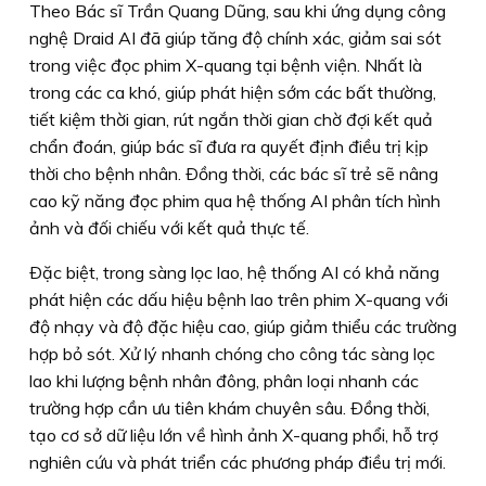
Theo Bác sĩ Trần Quang Dũng, sau khi ứng dụng công
nghệ Draid AI đã giúp tăng độ chính xác, giảm sai sót
trong việc đọc phim X-quang tại bệnh viện. Nhất là
trong các ca khó, giúp phát hiện sớm các bất thường,
tiết kiệm thời gian, rút ngắn thời gian chờ đợi kết quả
chẩn đoán, giúp bác sĩ đưa ra quyết định điều trị kịp
thời cho bệnh nhân. Ðồng thời, các bác sĩ trẻ sẽ nâng
cao kỹ năng đọc phim qua hệ thống AI phân tích hình
ảnh và đối chiếu với kết quả thực tế.
Ðặc biệt, trong sàng lọc lao, hệ thống AI có khả năng
phát hiện các dấu hiệu bệnh lao trên phim X-quang với
độ nhạy và độ đặc hiệu cao, giúp giảm thiểu các trường
hợp bỏ sót. Xử lý nhanh chóng cho công tác sàng lọc
lao khi lượng bệnh nhân đông, phân loại nhanh các
trường hợp cần ưu tiên khám chuyên sâu. Ðồng thời,
tạo cơ sở dữ liệu lớn về hình ảnh X-quang phổi, hỗ trợ
nghiên cứu và phát triển các phương pháp điều trị mới.