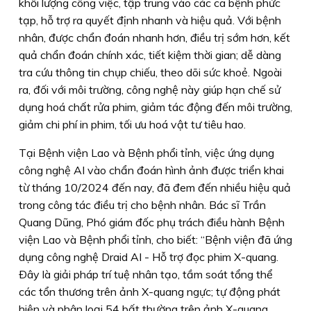
khối lượng công việc, tập trung vào các ca bệnh phức
tạp, hỗ trợ ra quyết định nhanh và hiệu quả. Với bệnh
nhân, được chẩn đoán nhanh hơn, điều trị sớm hơn, kết
quả chẩn đoán chính xác, tiết kiệm thời gian; dễ dàng
tra cứu thông tin chụp chiếu, theo dõi sức khoẻ. Ngoài
ra, đối với môi trường, công nghệ này giúp hạn chế sử
dụng hoá chất rửa phim, giảm tác động đến môi trường,
giảm chi phí in phim, tối ưu hoá vật tư tiêu hao.
Tại Bệnh viện Lao và Bệnh phổi tỉnh, việc ứng dụng
công nghệ AI vào chẩn đoán hình ảnh được triển khai
từ tháng 10/2024 đến nay, đã đem đến nhiều hiệu quả
trong công tác điều trị cho bệnh nhân. Bác sĩ Trần
Quang Dũng, Phó giám đốc phụ trách điều hành Bệnh
viện Lao và Bệnh phổi tỉnh, cho biết: “Bệnh viện đã ứng
dụng công nghệ Draid AI - Hỗ trợ đọc phim X-quang.
Ðây là giải pháp trí tuệ nhân tạo, tầm soát tổng thể
các tổn thương trên ảnh X-quang ngực; tự động phát
hiện và phân loại 54 bất thường trên ảnh X-quang