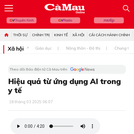
Truyền hình
Radio
ភាសាខ្មែរ
THỜI SỰ
CHÍNH TRỊ
KINH TẾ
XÃ HỘI
CẢI CÁCH HÀNH CHÍNH
Xã hội
Giáo dục
Nông thôn - Đô thị
Chung tay 
Theo dõi Báo điện tử Cà Mau trên
Hiệu quả từ ứng dụng AI trong
y tế
18 tháng 03 2025 06:07