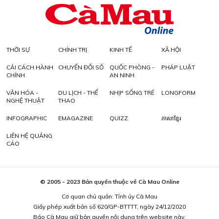
THỜI SỰ
CHÍNH TRỊ
KINH TẾ
XÃ HỘI
CẢI CÁCH HÀNH
CHUYỂN ĐỔI SỐ
QUỐC PHÒNG -
PHÁP LUẬT
CHÍNH
AN NINH
VĂN HÓA -
DU LỊCH - THỂ
NHỊP SỐNG TRẺ
LONGFORM
NGHỆ THUẬT
THAO
INFOGRAPHIC
EMAGAZINE
QUIZZ
ភាសាខ្មែរ
LIÊN HỆ QUẢNG
CÁO
© 2005 - 2023 Bản quyền thuộc về Cà Mau Online
Cơ quan chủ quản: Tỉnh ủy Cà Mau
Giấy phép xuất bản số 620/GP-BTTTT, ngày 24/12/2020
Báo Cà Mau giữ bản quyền nội dung trên website này.