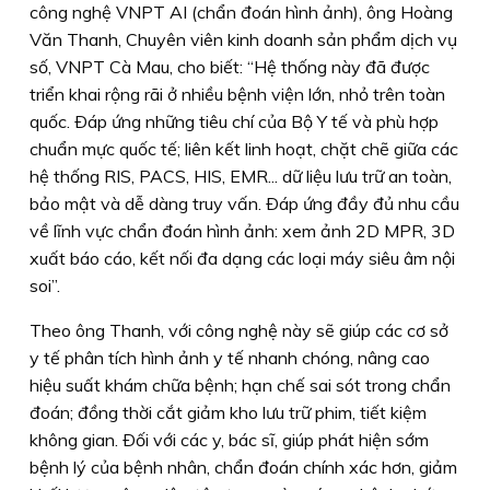
công nghệ VNPT AI (chẩn đoán hình ảnh), ông Hoàng
Văn Thanh, Chuyên viên kinh doanh sản phẩm dịch vụ
số, VNPT Cà Mau, cho biết: “Hệ thống này đã được
triển khai rộng rãi ở nhiều bệnh viện lớn, nhỏ trên toàn
quốc. Ðáp ứng những tiêu chí của Bộ Y tế và phù hợp
chuẩn mực quốc tế; liên kết linh hoạt, chặt chẽ giữa các
hệ thống RIS, PACS, HIS, EMR... dữ liệu lưu trữ an toàn,
bảo mật và dễ dàng truy vấn. Ðáp ứng đầy đủ nhu cầu
về lĩnh vực chẩn đoán hình ảnh: xem ảnh 2D MPR, 3D
xuất báo cáo, kết nối đa dạng các loại máy siêu âm nội
soi”.
Theo ông Thanh, với công nghệ này sẽ giúp các cơ sở
y tế phân tích hình ảnh y tế nhanh chóng, nâng cao
hiệu suất khám chữa bệnh; hạn chế sai sót trong chẩn
đoán; đồng thời cắt giảm kho lưu trữ phim, tiết kiệm
không gian. Ðối với các y, bác sĩ, giúp phát hiện sớm
bệnh lý của bệnh nhân, chẩn đoán chính xác hơn, giảm