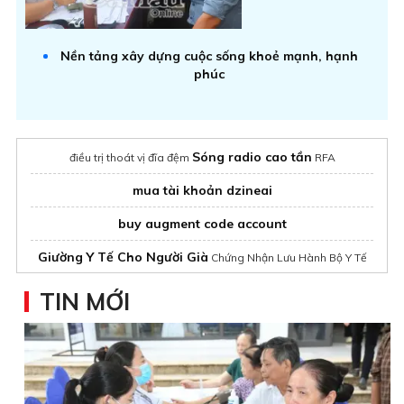
Nền tảng xây dựng cuộc sống khoẻ mạnh, hạnh
phúc
Sóng radio cao tần
điều trị thoát vị đĩa đệm
RFA
mua tài khoản dzineai
buy augment code account
Giường Y Tế Cho Người Già
Chứng Nhận Lưu Hành Bộ Y Tế
Hóa đơn khởi tạo từ máy tính tiền
TIN MỚI