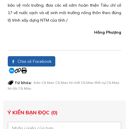
bảo vệ môi trường, đưa các xã sớm hoàn thiện Tiêu chí số
17 về nước sạch và vệ sinh môi trường nông thôn theo đúng
lộ trình xây dựng NTM của tỉnh./.
Hồng Phượng
Chia sẻ Facebook
Từ khóa:
báo Cà Mau
Cà Mau
tin mới Cà Mau
thời sự Cà Mau
tin tức Cà Mau
Ý KIẾN BẠN ĐỌC (0)