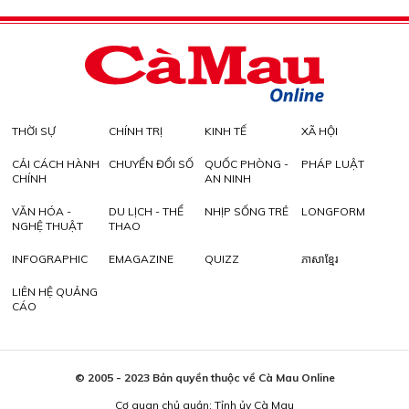
THỜI SỰ
CHÍNH TRỊ
KINH TẾ
XÃ HỘI
CẢI CÁCH HÀNH
CHUYỂN ĐỔI SỐ
QUỐC PHÒNG -
PHÁP LUẬT
CHÍNH
AN NINH
VĂN HÓA -
DU LỊCH - THỂ
NHỊP SỐNG TRẺ
LONGFORM
NGHỆ THUẬT
THAO
INFOGRAPHIC
EMAGAZINE
QUIZZ
ភាសាខ្មែរ
LIÊN HỆ QUẢNG
CÁO
© 2005 - 2023 Bản quyền thuộc về Cà Mau Online
Cơ quan chủ quản: Tỉnh ủy Cà Mau