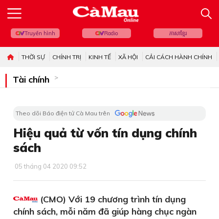
Truyền hình
Radio
ភាសាខ្មែរ
THỜI SỰ
CHÍNH TRỊ
KINH TẾ
XÃ HỘI
CẢI CÁCH HÀNH CHÍNH
Tài chính
Theo dõi Báo điện tử Cà Mau trên
Hiệu quả từ vốn tín dụng chính
sách
05 tháng 04 2020 09:52
(CMO) Với 19 chương trình tín dụng
chính sách, mỗi năm đã giúp hàng chục ngàn