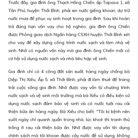
Trước đây, gia đình ông Thạch Hồng Chiến, ấp Tapasa 1, xã
Tân Phú, huyện Thới Bình, phải xin nước giếng khoan, dự trữ
nước mưa để phục vụ sinh hoạt trong gia đình. Sau khi hoàn
trả đúng hạn vốn vay cho hộ nghèo, gia đình ông Chiến
được Phòng giao dịch Ngân hàng CSXH huyện Thới Bình xét
cho vay để xây dựng công trình nước sạch và làm nhà vệ
sinh. Nhờ có nguồn vốn này mà gia đình ông Chiến mới có
cơ hội sử dụng nước sạch và nhà tiêu hợp vệ sinh.
Gia đình chỉ có 4 công đất sản xuất, hàng ngày chồng bà
Diệp Thị Xiếu, Ấp 5, xã Thới Bình, phải đi làm thuê để trang
trải cuộc sống gia đình. Nhờ được vay vốn từ chương trình
nước sạch và vệ sinh môi trường mà bà Xiếu có điều kiện sử
dụng nước sạch đảm bảo vệ sinh và có nước tưới rau cải
thiện bữa ăn hàng ngày. Bà Xiếu cho biết: "Tôi bị bệnh nên
suốt ngày chỉ quanh quẩn trong nhà, lúc khoẻ thì tranh thủ
trồng ít rau cải thiện bữa ăn. Nhờ được vay vốn tín dụng
chính sách mà tôi khoan được cây nước để sử dụng, không