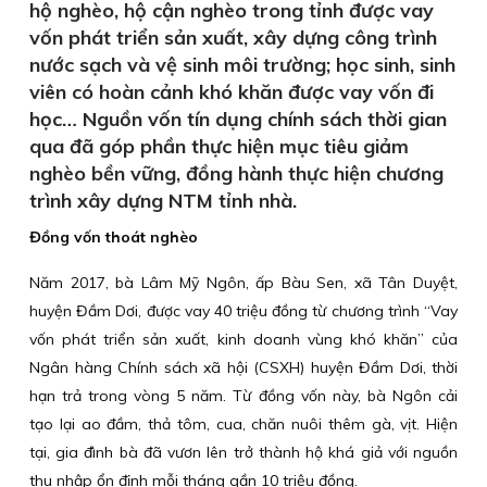
hộ nghèo, hộ cận nghèo trong tỉnh được vay
vốn phát triển sản xuất, xây dựng công trình
nước sạch và vệ sinh môi trường; học sinh, sinh
viên có hoàn cảnh khó khăn được vay vốn đi
học… Nguồn vốn tín dụng chính sách thời gian
qua đã góp phần thực hiện mục tiêu giảm
nghèo bền vững, đồng hành thực hiện chương
trình xây dựng NTM tỉnh nhà.
Đồng vốn thoát nghèo
Năm 2017, bà Lâm Mỹ Ngôn, ấp Bàu Sen, xã Tân Duyệt,
huyện Đầm Dơi, được vay 40 triệu đồng từ chương trình “Vay
vốn phát triển sản xuất, kinh doanh vùng khó khăn” của
Ngân hàng Chính sách xã hội (CSXH) huyện Đầm Dơi, thời
hạn trả trong vòng 5 năm. Từ đồng vốn này, bà Ngôn cải
tạo lại ao đầm, thả tôm, cua, chăn nuôi thêm gà, vịt. Hiện
tại, gia đình bà đã vươn lên trở thành hộ khá giả với nguồn
thu nhập ổn định mỗi tháng gần 10 triệu đồng.