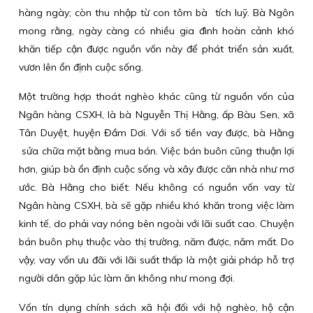
hàng ngày; còn thu nhập từ con tôm bà tích luỹ. Bà Ngôn
mong rằng, ngày càng có nhiều gia đình hoàn cảnh khó
khăn tiếp cận được nguồn vốn này để phát triển sản xuất,
vươn lên ổn định cuộc sống.
Một trường hợp thoát nghèo khác cũng từ nguồn vốn của
Ngân hàng CSXH, là bà Nguyễn Thị Hằng, ấp Bàu Sen, xã
Tân Duyệt, huyện Đầm Dơi. Với số tiền vay được, bà Hằng
sửa chữa mặt bằng mua bán. Việc bán buôn cũng thuận lợi
hơn, giúp bà ổn định cuộc sống và xây được căn nhà như mơ
ước. Bà Hằng cho biết: Nếu không có nguồn vốn vay từ
Ngân hàng CSXH, bà sẽ gặp nhiều khó khăn trong việc làm
kinh tế, do phải vay nóng bên ngoài với lãi suất cao. Chuyện
bán buôn phụ thuộc vào thị trường, năm được, năm mất. Do
vậy, vay vốn ưu đãi với lãi suất thấp là một giải pháp hỗ trợ
người dân gặp lúc làm ăn không như mong đợi.
Vốn tín dụng chính sách xã hội đối với hộ nghèo, hộ cận