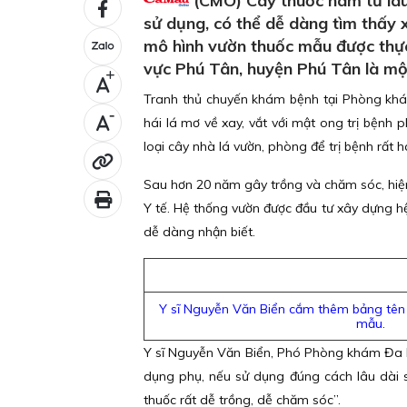
(CMO) Cây thuốc nam từ lâu 
sử dụng, có thể dễ dàng tìm thấy 
mô hình vườn thuốc mẫu được thự
vực Phú Tân, huyện Phú Tân là một
+
Tranh thủ chuyến khám bệnh tại Phòng khá
-
hái lá mơ về xay, vắt với mật ong trị bện
loại cây nhà lá vườn, phòng để trị bệnh rất h
Sau hơn 20 năm gây trồng và chăm sóc, hiện
Y tế. Hệ thống vườn được đầu tư xây dựng h
dễ dàng nhận biết.
Y sĩ Nguyễn Văn Biển cắm thêm bảng tên 
mẫu.
Y sĩ Nguyễn Văn Biển, Phó Phòng khám Đa k
dụng phụ, nếu sử dụng đúng cách lâu dài sẽ
thuốc rất dễ trồng, dễ chăm sóc”.