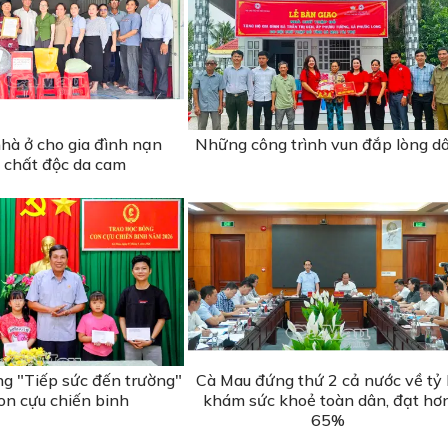
hà ở cho gia đình nạn
Những công trình vun đắp lòng d
 chất độc da cam
ng "Tiếp sức đến trường"
Cà Mau đứng thứ 2 cả nước về tỷ 
on cựu chiến binh
khám sức khoẻ toàn dân, đạt hơ
65%