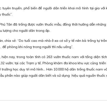
tuyên truyền, phổ biến để người dân triển khai mô hình tại gia với 
 thuốc”.
 Phú Tân đã trồng được vườn thuốc mẫu, đồng thời hướng dẫn những 
ệu lượng cho người dân trong ấp.
, chia sẻ: “Do tuổi cao mà nhà ở xa cơ sở y tế nên bà trồng tự trồ
u… để phòng khi nóng trong người thì nấu uống”.
hiện nay, trong toàn tỉnh có 263 vườn thuốc nam với tổng diện tích
32 vườn; tại các Trạm y tế, Phòng khám đa khoa khu vực cũng triển 
 3 trường học duy trì mô hình… Hơn 10.000 hộ dân trồng thuốc nam vớ
 mẫu phần nào giúp người dân biết và sử dụng hiệu quả nguồn thuốc