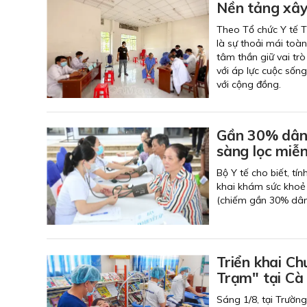
Nền tảng xây
Theo Tổ chức Y tế T
là sự thoải mái toàn
tâm thần giữ vai tr
với áp lực cuộc sống
với cộng đồng.
Gần 30% dân 
sàng lọc miễn
Bộ Y tế cho biết, tí
khai khám sức khoẻ 
(chiếm gần 30% dân
Triển khai C
Trạm" tại Cà
Sáng 1/8, tại Trườn