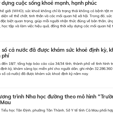
 dựng cuộc sống khoẻ mạnh, hạnh phúc
hế giới (WHO), sức khoẻ không chỉ là trạng thái không có bệnh tật 
 diện về thể chất, tinh thần và các mối quan hệ xã hội. Trong đó, sức
ò đặc biệt quan trọng, giúp mỗi người nhận thức đúng về bản thân, ứ
, học tập và làm việc hiệu quả, đồng thời xây dựng các mối quan hệ t
số cả nước đã được khám sức khoẻ định kỳ, 
 phí
nh đến 18/7, tổng hợp báo cáo của 34/34 tỉnh, thành phố về tình hình t
định kỳ, khám sàng lọc miễn phí cho người dân, ghi nhận 32.286.360
 số cả nước) đã được khám sức khoẻ định kỳ năm nay.
hương trình Nha học đường theo mô hình "Trườ
 Mau
g Tiểu học Tân Định, phường Tân Thành, Sở Y tế tỉnh Cà Mau phối hợp