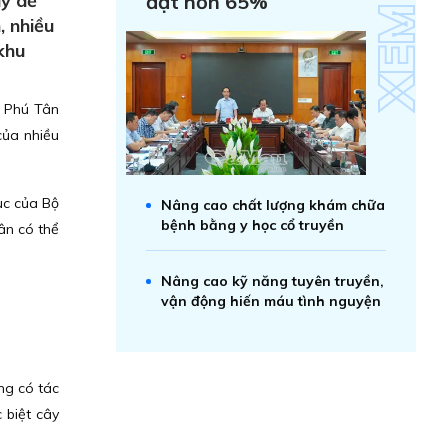
uý dễ
đạt hơn 65%
, nhiều
khu
ã Phú Tân
của nhiều
ục của Bộ
Nâng cao chất lượng khám chữa
bệnh bằng y học cổ truyền
ân có thể
Nâng cao kỹ năng tuyên truyền,
vận động hiến máu tình nguyện
ng có tác
 biệt cây