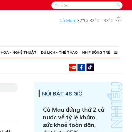
Cà Mau
,
32°C
/
32°C
-
33°C
 HÓA - NGHỆ THUẬT
DU LỊCH - THỂ THAO
NHỊP SỐNG TRẺ
NỔI BẬT 48 GIỜ
Cà Mau đứng thứ 2 cả
nước về tỷ lệ khám
sức khoẻ toàn dân,