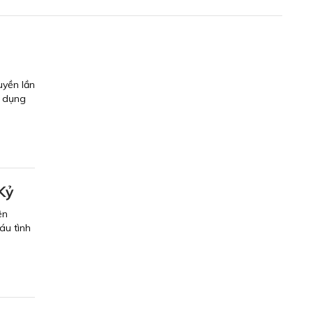
n
uyền lần
g dụng
Kỷ
ện
áu tình