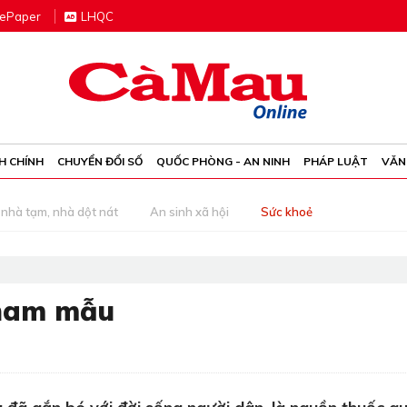
e
P
aper
LHQC
H CHÍNH
CHUYỂN ĐỔI SỐ
QUỐC PHÒNG - AN NINH
PHÁP LUẬT
VĂN
nhà tạm, nhà dột nát
An sinh xã hội
Sức khoẻ
 nam mẫu