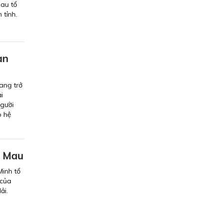
au tổ
 tỉnh.
àn
ang trở
i
người
o hệ
à Mau
Minh tổ
 của
ải.