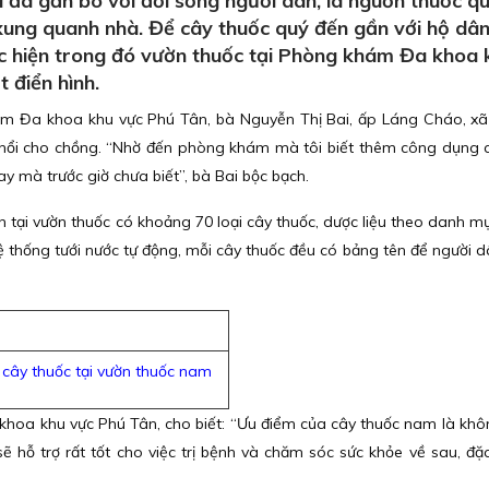
đã gắn bó với đời sống người dân, là nguồn thuốc q
xung quanh nhà. Để cây thuốc quý đến gần với hộ dân
c hiện trong đó vườn thuốc tại Phòng khám Đa khoa 
 điển hình.
m Đa khoa khu vực Phú Tân, bà Nguyễn Thị Bai, ấp Láng Cháo, x
h phổi cho chồng. “Nhờ đến phòng khám mà tôi biết thêm công dụng 
ay mà trước giờ chưa biết”, bà Bai bộc bạch.
 tại vườn thuốc có khoảng 70 loại cây thuốc, dược liệu theo danh m
ệ thống tưới nước tự động, mỗi cây thuốc đều có bảng tên để người d
cây thuốc tại vườn thuốc nam
hoa khu vực Phú Tân, cho biết: “Ưu điểm của cây thuốc nam là khô
 hỗ trợ rất tốt cho việc trị bệnh và chăm sóc sức khỏe về sau, đặc