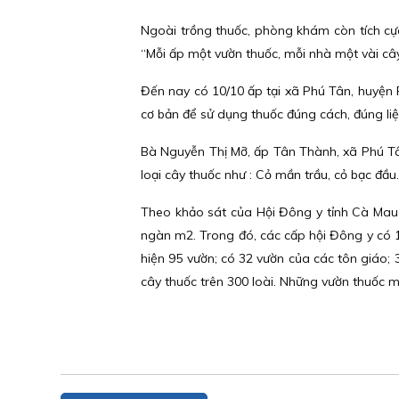
Ngoài trồng thuốc, phòng khám còn tích cực 
“Mỗi ấp một vườn thuốc, mỗi nhà một vài cây
Đến nay có 10/10 ấp tại xã Phú Tân, huyện
cơ bản để sử dụng thuốc đúng cách, đúng li
Bà Nguyễn Thị Mỡ, ấp Tân Thành, xã Phú Tân
loại cây thuốc như : Cỏ mần trầu, cỏ bạc đầ
Theo khảo sát của Hội Đông y tỉnh Cà Mau, 
ngàn m2. Trong đó, các cấp hội Đông y có 1
hiện 95 vườn; có 32 vườn của các tôn giáo;
cây thuốc trên 300 loài. Những vườn thuốc