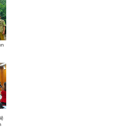
ân
lệ
n