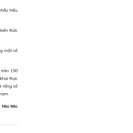
khẩu hiệu
kiến thức
ng một số
 trên 150
khai thực
i tổng số
 nam.
Nhi Nhi