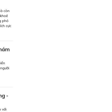
mà còn
 khoẻ
ng phó
ích cực
khám
riển
 người
ng -
 với