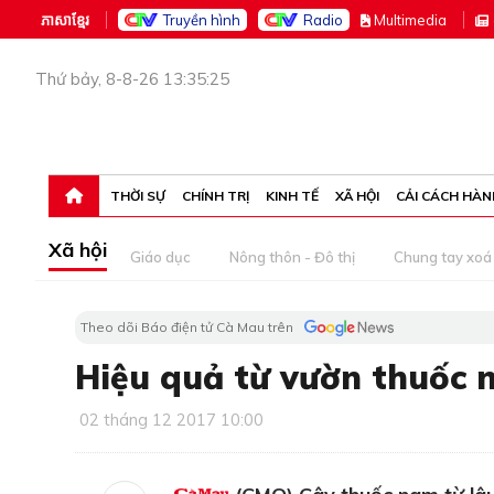
ភាសាខ្មែរ
Truyền hình
Radio
M
ultimedia
Thứ bảy, 8-8-26 13:35:25
THỜI SỰ
CHÍNH TRỊ
KINH TẾ
XÃ HỘI
CẢI CÁCH HÀN
Xã hội
Giáo dục
Nông thôn - Đô thị
Chung tay xoá 
Theo dõi Báo điện tử Cà Mau trên
Hiệu quả từ vườn thuốc
02 tháng 12 2017 10:00