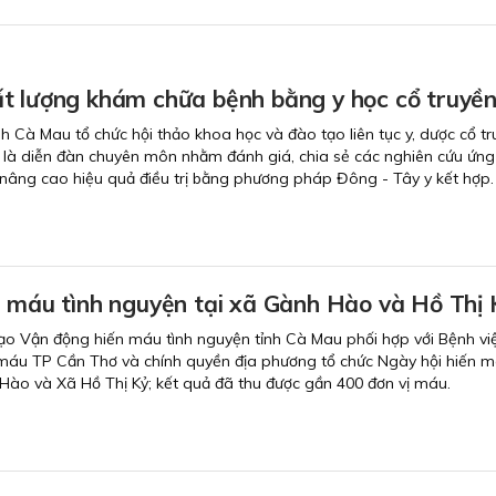
t lượng khám chữa bệnh bằng y học cổ truyề
nh Cà Mau tổ chức hội thảo khoa học và đào tạo liên tục y, dược cổ tr
 là diễn đàn chuyên môn nhằm đánh giá, chia sẻ các nghiên cứu ứn
 nâng cao hiệu quả điều trị bằng phương pháp Đông - Tây y kết hợp.
n máu tình nguyện tại xã Gành Hào và Hồ Thị 
ạo Vận động hiến máu tình nguyện tỉnh Cà Mau phối hợp với Bệnh vi
máu TP Cần Thơ và chính quyền địa phương tổ chức Ngày hội hiến m
Hào và Xã Hồ Thị Kỷ; kết quả đã thu được gần 400 đơn vị máu.