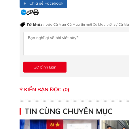
Chia sẻ Facebook
Từ khóa:
báo Cà Mau
Cà Mau
tin mới Cà Mau
thời sự Cà M
Ý KIẾN BẠN ĐỌC (0)
TIN CÙNG CHUYÊN MỤC