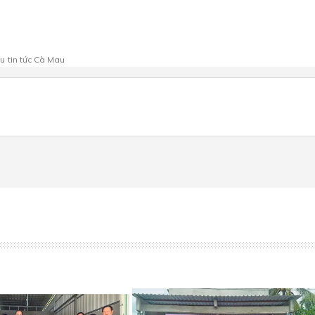
au
tin tức Cà Mau