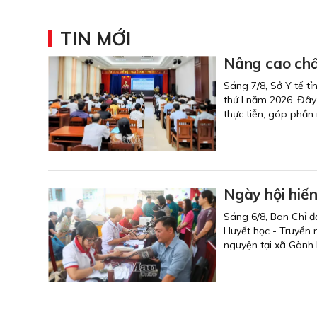
TIN MỚI
Nâng cao chấ
Sáng 7/8, Sở Y tế tỉ
thứ I năm 2026. Đây
thực tiễn, góp phần
Ngày hội hiế
Sáng 6/8, Ban Chỉ đ
Huyết học - Truyền 
nguyện tại xã Gành 