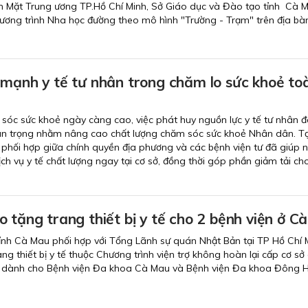
 Mặt Trung ương TP.Hồ Chí Minh, Sở Giáo dục và Đào tạo tỉnh Cà M
Chương trình Nha học đường theo mô hình "Trường - Trạm" trên địa bàn
 mạnh y tế tư nhân trong chăm lo sức khoẻ to
sóc sức khoẻ ngày càng cao, việc phát huy nguồn lực y tế tư nhân đ
an trọng nhằm nâng cao chất lượng chăm sóc sức khoẻ Nhân dân. Tạ
 phối hợp giữa chính quyền địa phương và các bệnh viện tư đã giúp 
ch vụ y tế chất lượng ngay tại cơ sở, đồng thời góp phần giảm tải ch
 tặng trang thiết bị y tế cho 2 bệnh viện ở C
tỉnh Cà Mau phối hợp với Tổng Lãnh sự quán Nhật Bản tại TP Hồ Chí 
ng thiết bị y tế thuộc Chương trình viện trợ không hoàn lại cấp cơ sở
 dành cho Bệnh viện Đa khoa Cà Mau và Bệnh viện Đa khoa Đông H