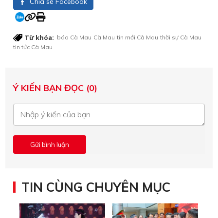
Chia sẻ Facebook
Từ khóa:
báo Cà Mau
Cà Mau
tin mới Cà Mau
thời sự Cà Mau
tin tức Cà Mau
Ý KIẾN BẠN ĐỌC (0)
TIN CÙNG CHUYÊN MỤC