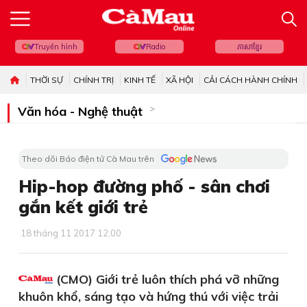
Truyền hình
Radio
ភាសាខ្មែរ
THỜI SỰ
CHÍNH TRỊ
KINH TẾ
XÃ HỘI
CẢI CÁCH HÀNH CHÍNH
Văn hóa - Nghệ thuật
Theo dõi Báo điện tử Cà Mau trên
Hip-hop đường phố - sân chơi
gắn kết giới trẻ
18 tháng 11 2017 12:00
(CMO) Giới trẻ luôn thích phá vỡ những
khuôn khổ, sáng tạo và hứng thú với việc trải