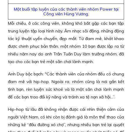
Một buổi tập luyện của các thành viên nhóm Power tại
Công viên Hùng Vương.
Mỗi chiều, ở các công viên, không khó bắt gặp các bạn tập
trung luyện tập loại hình này. Âm nhạc sôi động, những động
tác kỹ thuật uyển chuyển, đẹp mắt. Từ đam mê, khát khao
được chinh phục bản thân, một nhóm 10 bạn được lập ra từ
nhiều năm nay do anh Trần Tuấn Duy làm trưởng nhóm, đã
tạo cho các bạn trẻ một sân chơi lành mạnh.
Anh Duy bộc bạch: "Các thành viên của nhóm đều có chung
đam mê với hip-hop. Ngoài ra, nhóm cũng là nơi gắn kết
tình bạn, rèn luyện sức khoẻ và là một sân chơi lành mạnh
để các bạn trao đổi kỹ năng và tránh xa tệ nạn xã hội…”.
Hip-hop từ lâu đã không nhận được cái nhìn thiện cảm của
người Việt Nam, có khi còn bị đánh giá là môn thể thao của
những kẻ “đầu đường xó chợ”, nhưng nhiều bạn trẻ lại quyết