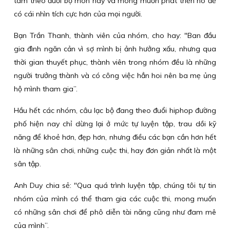
tâm theo đuổi bộ môn này và mong muốn phát triển nó để
có cái nhìn tích cực hơn của mọi người.
Bạn Trần Thanh, thành viên của nhóm, cho hay: "Ban đầu
gia đình ngăn cản vì sợ mình bị ảnh hưởng xấu, nhưng qua
thời gian thuyết phục, thành viên trong nhóm đều là những
người trưởng thành và có công việc hẳn hoi nên ba mẹ ủng
hộ mình tham gia”.
Hầu hết các nhóm, câu lạc bộ đang theo đuổi hiphop đường
phố hiện nay chỉ dừng lại ở mức tự luyện tập, trau dồi kỹ
năng để khoẻ hơn, đẹp hơn, nhưng điều các bạn cần hơn hết
là những sân chơi, những cuộc thi, hay đơn giản nhất là một
sân tập.
Anh Duy chia sẻ: "Qua quá trình luyện tập, chúng tôi tự tin
nhóm của mình có thể tham gia các cuộc thi, mong muốn
có những sân chơi để phô diễn tài năng cũng như đam mê
của mình”.