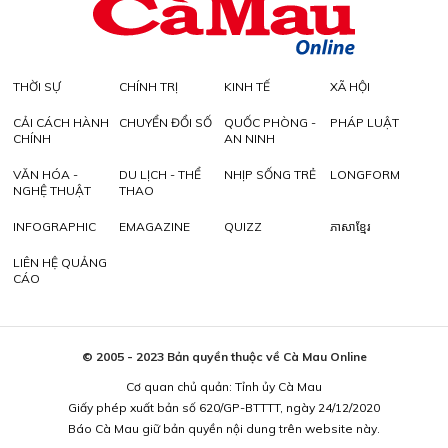
THỜI SỰ
CHÍNH TRỊ
KINH TẾ
XÃ HỘI
CẢI CÁCH HÀNH
CHUYỂN ĐỔI SỐ
QUỐC PHÒNG -
PHÁP LUẬT
CHÍNH
AN NINH
VĂN HÓA -
DU LỊCH - THỂ
NHỊP SỐNG TRẺ
LONGFORM
NGHỆ THUẬT
THAO
INFOGRAPHIC
EMAGAZINE
QUIZZ
ភាសាខ្មែរ
LIÊN HỆ QUẢNG
CÁO
© 2005 - 2023 Bản quyền thuộc về Cà Mau Online
Cơ quan chủ quản: Tỉnh ủy Cà Mau
Giấy phép xuất bản số 620/GP-BTTTT, ngày 24/12/2020
Báo Cà Mau giữ bản quyền nội dung trên website này.