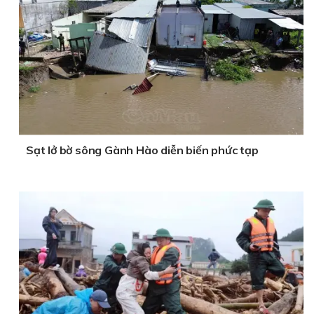
Sạt lở bờ sông Gành Hào diễn biến phức tạp