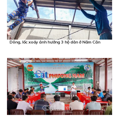
Dông, lốc xoáy ảnh hưởng 3 hộ dân ở Năm Căn