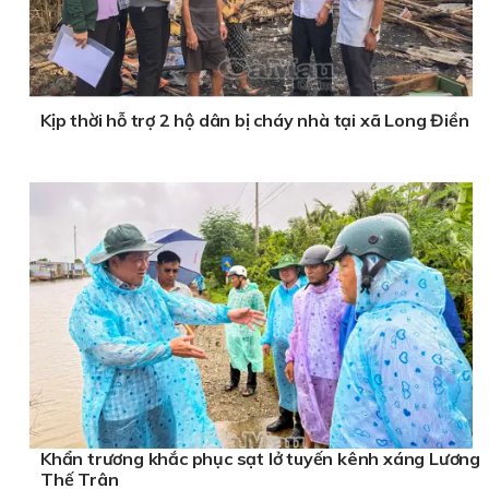
Kịp thời hỗ trợ 2 hộ dân bị cháy nhà tại xã Long Điền
Khẩn trương khắc phục sạt lở tuyến kênh xáng Lương
Thế Trân