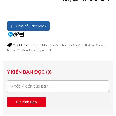
Chia sẻ Facebook
Từ khóa:
báo Cà Mau
Cà Mau
tin mới Cà Mau
thời sự Cà Mau
tin tức Cà Mau
lốc xoáy
u minh
Ý KIẾN BẠN ĐỌC (0)