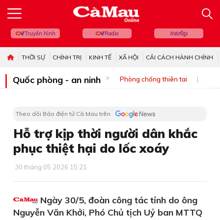
Truyền hình
Radio
ភាសាខ្មែរ
THỜI SỰ
CHÍNH TRỊ
KINH TẾ
XÃ HỘI
CẢI CÁCH HÀNH CHÍNH
Quốc phòng - an ninh
Phòng chống thiên tai
Bi
Theo dõi Báo điện tử Cà Mau trên
Hỗ trợ kịp thời người dân khắc
phục thiệt hại do lốc xoáy
30 tháng 05 2026 15:21
Ngày 30/5, đoàn công tác tỉnh do ông
Nguyễn Văn Khởi, Phó Chủ tịch Uỷ ban MTTQ