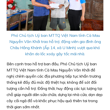
Phó Chủ tịch Uỷ ban MTTQ Việt Nam tỉnh Cà Mau
Nguyễn Văn Khởi trao hỗ trợ, động viên gia đình ông
Châu Hồng Khánh (Ấp 14, xã U Minh) vượt qua khó
khăn do lốc xoáy gây tốc mái nhà.
Bên cạnh trao hỗ trợ ban đầu, Phó Chủ tịch Uỷ ban
MTTQ Việt Nam tỉnh Cà Mau Nguyễn Văn Khởi đề
nghị chính quyền các địa phương tiếp tục khẩn trương
thống kê đầy đủ mức độ thiệt hại, không để sót đối
tượng cần hỗ trợ. Đồng thời, huy động các lực lượng tại
chỗ giúp người dân sửa chữa, dựng lại nhà cửa, dọn dẹp
cây cối ngã đổ và khắc phục hậu quả thiên tai trong
thời gian sớm nhất.