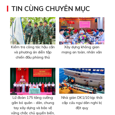
TIN CÙNG CHUYÊN MỤC
Kiểm tra công tác hậu cần
Xây dựng không gian
và phương án diễn tập
mạng an toàn, nhân văn
chiến đấu phòng thủ
Lữ đoàn 175 tăng cường
Nhà giàn DK1/10 kịp thời
gắn bó quân - dân, chung
cấp cứu ngư dân nghi bị
tay xây dựng và bảo vệ
đột quỵ
vững chắc chủ quyền biển,