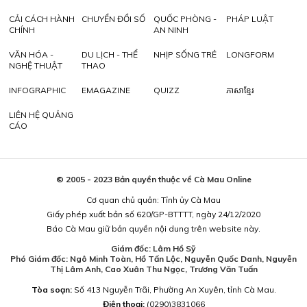
CẢI CÁCH HÀNH
CHUYỂN ĐỔI SỐ
QUỐC PHÒNG -
PHÁP LUẬT
CHÍNH
AN NINH
VĂN HÓA -
DU LỊCH - THỂ
NHỊP SỐNG TRẺ
LONGFORM
NGHỆ THUẬT
THAO
INFOGRAPHIC
EMAGAZINE
QUIZZ
ភាសាខ្មែរ
LIÊN HỆ QUẢNG
CÁO
© 2005 - 2023 Bản quyền thuộc về Cà Mau Online
Cơ quan chủ quản: Tỉnh ủy Cà Mau
Giấy phép xuất bản số 620/GP-BTTTT, ngày 24/12/2020
Báo Cà Mau giữ bản quyền nội dung trên website này.
Giám đốc: Lâm Hồ Sỹ
Phó Giám đốc: Ngô Minh Toàn, Hồ Tấn Lộc, Nguyễn Quốc Danh, Nguyễn
Thị Lâm Anh, Cao Xuân Thu Ngọc, Trương Văn Tuấn
Tòa soạn:
Số 413 Nguyễn Trãi, Phường An Xuyên, tỉnh Cà Mau.
Điện thoại:
(0290)3831066