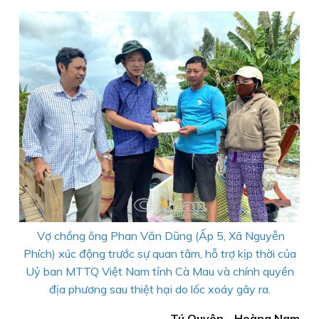
Vợ chồng ông Phan Văn Dũng (Ấp 5, Xã Nguyễn
Phích) xúc động trước sự quan tâm, hỗ trợ kịp thời của
Uỷ ban MTTQ Việt Nam tỉnh Cà Mau và chính quyền
địa phương sau thiệt hại do lốc xoáy gây ra.
Tú Quyên - Hoàng Nam