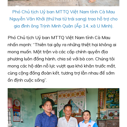
Phó Chủ tịch Uỷ ban MTTQ Việt Nam tỉnh Cà Mau
Nguyễn Văn Khởi (thứ hai từ trái sang) trao hỗ trợ cho
gia đình ông Trịnh Minh Quân (Ấp 14, xã U Minh).
Phó Chủ tịch Uỷ ban MTTQ Việt Nam tỉnh Cà Mau
nhấn mạnh: “Thiên tai gây ra những thiệt hại không ai
mong muốn. Mặt trận và các cấp chính quyền địa
phương luôn đồng hành, chia sẻ với bà con. Chúng tôi
mong các hộ dân nỗ lực vượt qua khó khăn trước mắt,
cùng cộng đồng đoàn kết, tương trợ lẫn nhau để sớm
ổn định cuộc sống”.