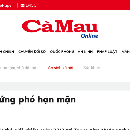
e
P
aper
LHQC
H CHÍNH
CHUYỂN ĐỔI SỐ
QUỐC PHÒNG - AN NINH
PHÁP LUẬT
VĂN
nhà tạm, nhà dột nát
An sinh xã hội
Sức khoẻ
t ứng phó hạn mặn