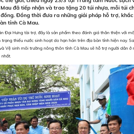
thế giới, chiều ngày 23/3 tại Trung tâm Nước sạch 
 Mau đã tiếp nhận và trao tặng 20 túi nhựa, mỗi túi c
ệu đồng. Đồng thời đưa ra những giải pháp hỗ trợ, khắ
àn tỉnh Cà Mau.
n Đại Hưng tài trợ, đây là sản phẩm theo đánh giá thân thiện với mô
trạng thiếu nước sinh hoạt do hạn hán trên địa bàn tỉnh hiện nay. Sa
 và Vệ sinh môi trường nông thôn tỉnh Cà Mau sẽ hỗ trợ người dân ở
 nhất.