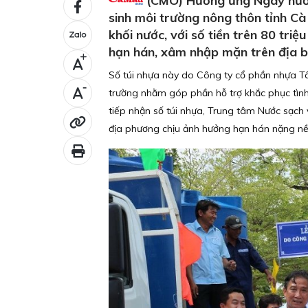
(CMO) Hưởng ứng Ngày nước 
sinh môi trường nông thôn tỉnh Cà
khối nước, với số tiền trên 80 tri
hạn hán, xâm nhập mặn trên địa b
+
Số túi nhựa này do Công ty cổ phần nhựa Tâ
-
trường nhằm góp phần hỗ trợ khắc phục tình 
tiếp nhận số túi nhựa, Trung tâm Nước sạch
địa phương chịu ảnh hưởng hạn hán nặng nề