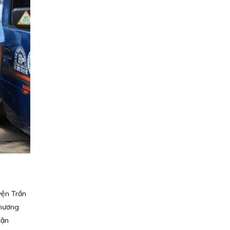
yện Trần
phương
cận