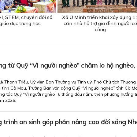
I, STEM, chuyển đổi số
Xã U Minh triển khai xây dựng 1
giáo dục trung học
căn nhà hỗ trợ gia đình người có
công
ng từ Quỹ “Vì người nghèo” chăm lo hộ nghèo,
 Lê Thanh Triều, Uỷ viên Ban Thường vụ Tỉnh uỷ, Phó Chủ tịch Thường 
tỉnh Cà Mau, Trưởng Ban vận động Quỹ “Vì người nghèo” tỉnh Cà M
 công tác Quỹ “Vì người nghèo” 6 tháng đầu năm, triển phương hướng 
ăm 2026.
 trình an sinh góp phần nâng cao đời sống N