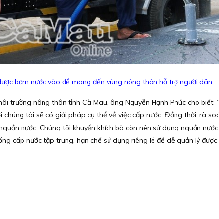
ẽ được bơm nước vào để mang đến vùng nông thôn hỗ trợ người dân
ôi trường nông thôn tỉnh Cà Mau, ông Nguyễn Hạnh Phúc cho biết: 
 chúng tôi sẽ có giải pháp cụ thể về việc cấp nước. Đồng thời, rà so
t nguồn nước. Chúng tôi khuyến khích bà còn nên sử dụng nguồn nướ
ống cấp nước tập trung, hạn chế sử dụng riêng lẻ để dễ quản lý được