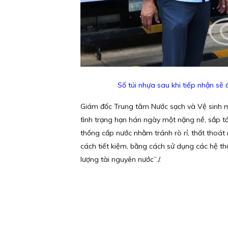
Số túi nhựa sau khi tiếp nhận s
Giám đốc Trung tâm Nước sạch và Vệ sinh m
tình trạng hạn hán ngày một nặng nề, sắp tới
thống cấp nước nhằm tránh rò rỉ, thất thoá
cách tiết kiệm, bằng cách sử dụng các hệ th
lượng tài nguyên nước”./.