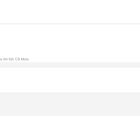
au
tin tức Cà Mau