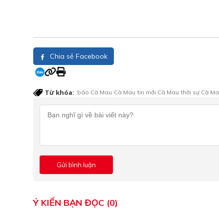
Chia sẻ Facebook
Từ khóa:
báo Cà Mau
Cà Mau
tin mới Cà Mau
thời sự Cà M
Ý KIẾN BẠN ĐỌC (0)