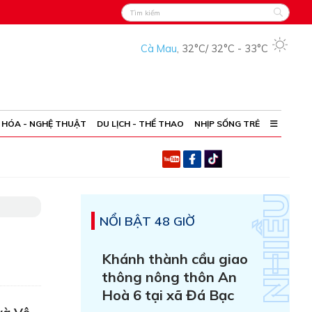
Cà Mau
,
32°C
/
32°C
-
33°C
 HÓA - NGHỆ THUẬT
DU LỊCH - THỂ THAO
NHỊP SỐNG TRẺ
NỔI BẬT 48 GIỜ
Khánh thành cầu giao
thông nông thôn An
Hoà 6 tại xã Đá Bạc