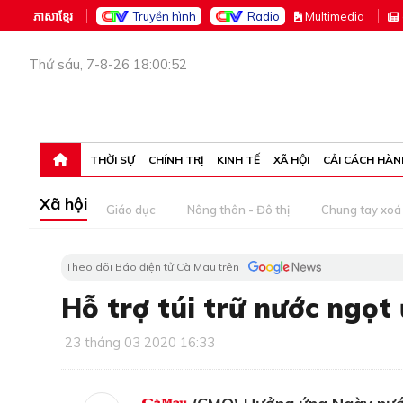
ភាសាខ្មែរ
Truyền hình
Radio
M
ultimedia
Thứ sáu, 7-8-26 18:00:52
THỜI SỰ
CHÍNH TRỊ
KINH TẾ
XÃ HỘI
CẢI CÁCH HÀN
Xã hội
Giáo dục
Nông thôn - Đô thị
Chung tay xoá 
Theo dõi Báo điện tử Cà Mau trên
Hỗ trợ túi trữ nước ngọ
23 tháng 03 2020 16:33