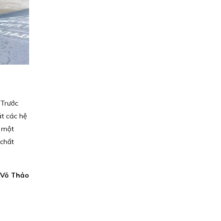
“Trước
át các hệ
c một
 chất
Võ Thảo