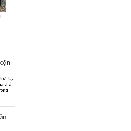
1
 cận
trực Uỷ
au chủ
trọng
hân