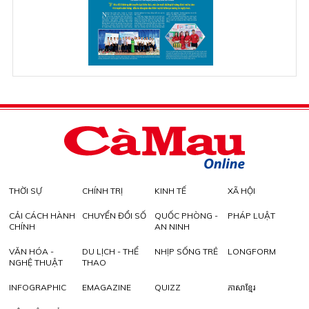
THỜI SỰ
CHÍNH TRỊ
KINH TẾ
XÃ HỘI
CẢI CÁCH HÀNH
CHUYỂN ĐỔI SỐ
QUỐC PHÒNG -
PHÁP LUẬT
CHÍNH
AN NINH
VĂN HÓA -
DU LỊCH - THỂ
NHỊP SỐNG TRẺ
LONGFORM
NGHỆ THUẬT
THAO
INFOGRAPHIC
EMAGAZINE
QUIZZ
ភាសាខ្មែរ