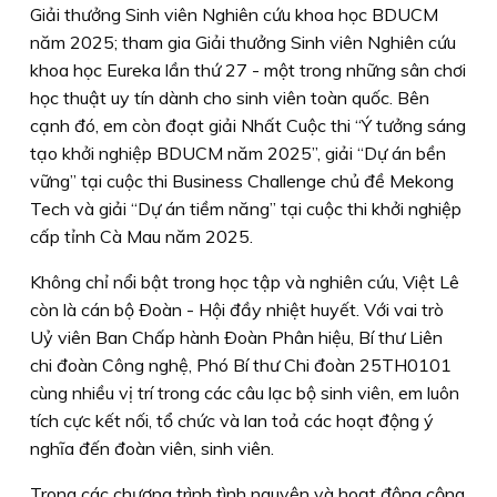
Giải thưởng Sinh viên Nghiên cứu khoa học BDUCM
năm 2025; tham gia Giải thưởng Sinh viên Nghiên cứu
khoa học Eureka lần thứ 27 - một trong những sân chơi
học thuật uy tín dành cho sinh viên toàn quốc. Bên
cạnh đó, em còn đoạt giải Nhất Cuộc thi “Ý tưởng sáng
tạo khởi nghiệp BDUCM năm 2025”, giải “Dự án bền
vững” tại cuộc thi Business Challenge chủ đề Mekong
Tech và giải “Dự án tiềm năng” tại cuộc thi khởi nghiệp
cấp tỉnh Cà Mau năm 2025.
Không chỉ nổi bật trong học tập và nghiên cứu, Việt Lê
còn là cán bộ Ðoàn - Hội đầy nhiệt huyết. Với vai trò
Uỷ viên Ban Chấp hành Ðoàn Phân hiệu, Bí thư Liên
chi đoàn Công nghệ, Phó Bí thư Chi đoàn 25TH0101
cùng nhiều vị trí trong các câu lạc bộ sinh viên, em luôn
tích cực kết nối, tổ chức và lan toả các hoạt động ý
nghĩa đến đoàn viên, sinh viên.
Trong các chương trình tình nguyện và hoạt động cộng