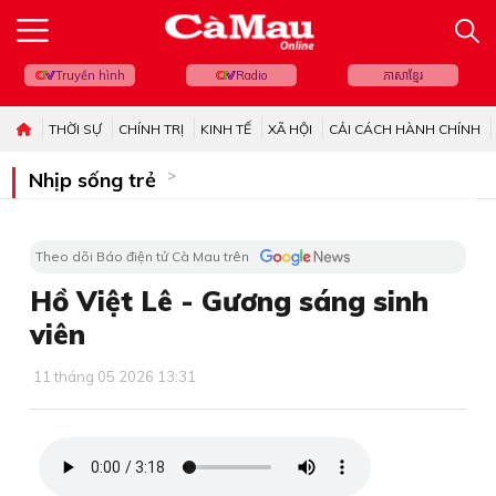
Truyền hình
Radio
ភាសាខ្មែរ
THỜI SỰ
CHÍNH TRỊ
KINH TẾ
XÃ HỘI
CẢI CÁCH HÀNH CHÍNH
Nhịp sống trẻ
Theo dõi Báo điện tử Cà Mau trên
Hồ Việt Lê - Gương sáng sinh
viên
11 tháng 05 2026 13:31