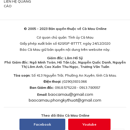
LIÊN HỆ QUẢNG
CÁO
© 2005 - 2023 Bản quyền thuộc về Cà Mau Online
Cơ quan chủ quản: Tỉnh ủy Cà Mau
Giấy phép xuất bản số 620/GP-BTTTT, ngày 24/12/2020
Báo Cà Mau giữ bản quyền nội dung trên website này.
Giám đốc: Lâm Hồ Sỹ
Phó Giám đốc: Ngô Minh Toàn, Hồ Tấn Lộc, Nguyễn Quốc Danh, Nguyễn
Thị Lâm Anh, Cao Xuân Thu Ngọc, Trương Văn Tuấn
Tòa soạn:
Số 413 Nguyễn Trãi, Phường An Xuyên, tỉnh Cà Mau.
Điện thoại:
(0290)3831066
Ban Giám đốc:
0918.575228 - 0913.780557
baocamau@gmail.com
Email:
baocamau.phongkythuat@gmail.com
Theo dõi Báo Cà Mau Online
Facebook
Youtube