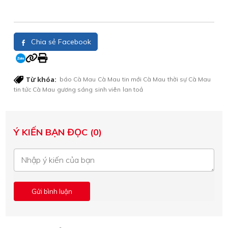
Chia sẻ Facebook
Từ khóa:
báo Cà Mau
Cà Mau
tin mới Cà Mau
thời sự Cà Mau
tin tức Cà Mau
gương sáng
sinh viên
lan toả
Ý KIẾN BẠN ĐỌC (0)