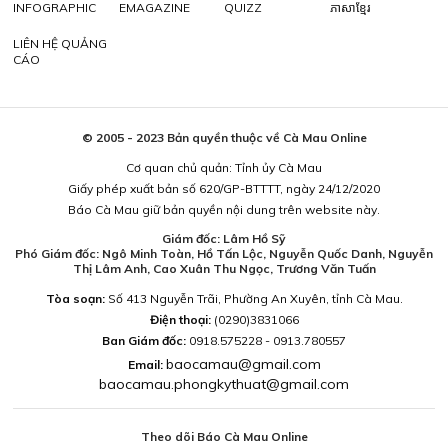
INFOGRAPHIC
EMAGAZINE
QUIZZ
ភាសាខ្មែរ
LIÊN HỆ QUẢNG
CÁO
© 2005 - 2023 Bản quyền thuộc về Cà Mau Online
Cơ quan chủ quản: Tỉnh ủy Cà Mau
Giấy phép xuất bản số 620/GP-BTTTT, ngày 24/12/2020
Báo Cà Mau giữ bản quyền nội dung trên website này.
Giám đốc: Lâm Hồ Sỹ
Phó Giám đốc: Ngô Minh Toàn, Hồ Tấn Lộc, Nguyễn Quốc Danh, Nguyễn
Thị Lâm Anh, Cao Xuân Thu Ngọc, Trương Văn Tuấn
Tòa soạn:
Số 413 Nguyễn Trãi, Phường An Xuyên, tỉnh Cà Mau.
Điện thoại:
(0290)3831066
Ban Giám đốc:
0918.575228 - 0913.780557
baocamau@gmail.com
Email:
baocamau.phongkythuat@gmail.com
Theo dõi Báo Cà Mau Online