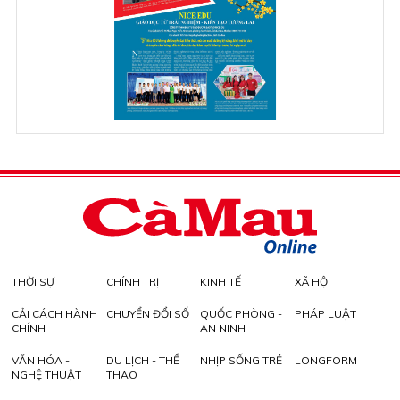
THỜI SỰ
CHÍNH TRỊ
KINH TẾ
XÃ HỘI
CẢI CÁCH HÀNH
CHUYỂN ĐỔI SỐ
QUỐC PHÒNG -
PHÁP LUẬT
CHÍNH
AN NINH
VĂN HÓA -
DU LỊCH - THỂ
NHỊP SỐNG TRẺ
LONGFORM
NGHỆ THUẬT
THAO