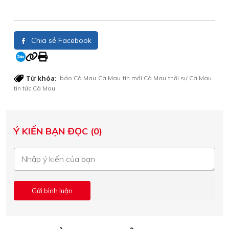
Chia sẻ Facebook
Từ khóa:
báo Cà Mau
Cà Mau
tin mới Cà Mau
thời sự Cà Mau
tin tức Cà Mau
Ý KIẾN BẠN ĐỌC (0)