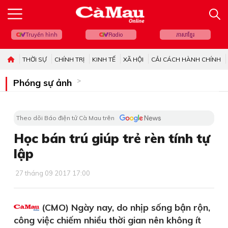
Truyền hình
Radio
ភាសាខ្មែរ
THỜI SỰ
CHÍNH TRỊ
KINH TẾ
XÃ HỘI
CẢI CÁCH HÀNH CHÍNH
Phóng sự ảnh
Theo dõi Báo điện tử Cà Mau trên
Học bán trú giúp trẻ rèn tính tự
lập
27 tháng 09 2017 17:00
(CMO) Ngày nay, do nhịp sống bận rộn,
công việc chiếm nhiều thời gian nên không ít