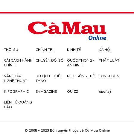
THỜI SỰ
CHÍNH TRỊ
KINH TẾ
XÃ HỘI
CẢI CÁCH HÀNH
CHUYỂN ĐỔI SỐ
QUỐC PHÒNG -
PHÁP LUẬT
CHÍNH
AN NINH
VĂN HÓA -
DU LỊCH - THỂ
NHỊP SỐNG TRẺ
LONGFORM
NGHỆ THUẬT
THAO
INFOGRAPHIC
EMAGAZINE
QUIZZ
ភាសាខ្មែរ
LIÊN HỆ QUẢNG
CÁO
© 2005 - 2023 Bản quyền thuộc về Cà Mau Online