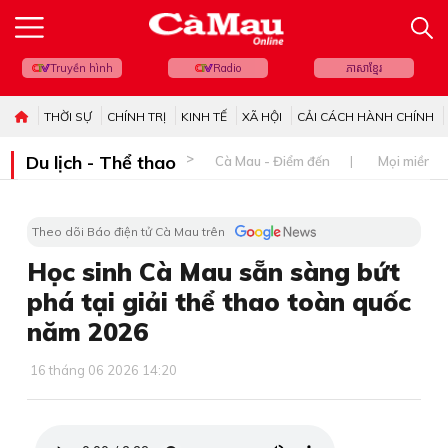
Truyền hình
Radio
ភាសាខ្មែរ
THỜI SỰ
CHÍNH TRỊ
KINH TẾ
XÃ HỘI
CẢI CÁCH HÀNH CHÍNH
Du lịch - Thể thao
Cà Mau - Điểm đến
Mọi miền đ
Theo dõi Báo điện tử Cà Mau trên
Học sinh Cà Mau sẵn sàng bứt
phá tại giải thể thao toàn quốc
năm 2026
16 tháng 06 2026 14:20