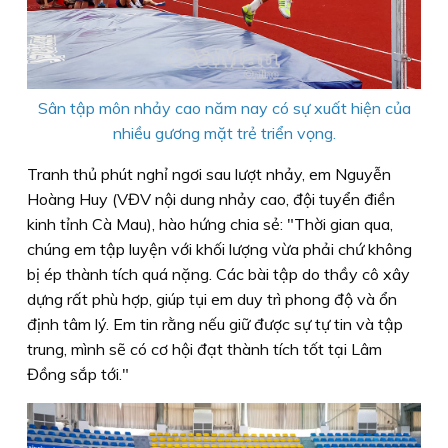
Sân tập môn nhảy cao năm nay có sự xuất hiện của
nhiều gương mặt trẻ triển vọng.
Tranh thủ phút nghỉ ngơi sau lượt nhảy, em Nguyễn
Hoàng Huy (VĐV nội dung nhảy cao, đội tuyển điền
kinh tỉnh Cà Mau), hào hứng chia sẻ: "Thời gian qua,
chúng em tập luyện với khối lượng vừa phải chứ không
bị ép thành tích quá nặng. Các bài tập do thầy cô xây
dựng rất phù hợp, giúp tụi em duy trì phong độ và ổn
định tâm lý. Em tin rằng nếu giữ được sự tự tin và tập
trung, mình sẽ có cơ hội đạt thành tích tốt tại Lâm
Đồng sắp tới."