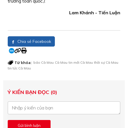
trường toàn quốc./.
Lam Khánh - Tiến Luận
Chia sẻ Facebook
Từ khóa:
báo Cà Mau
Cà Mau
tin mới Cà Mau
thời sự Cà Mau
tin tức Cà Mau
Ý KIẾN BẠN ĐỌC (0)