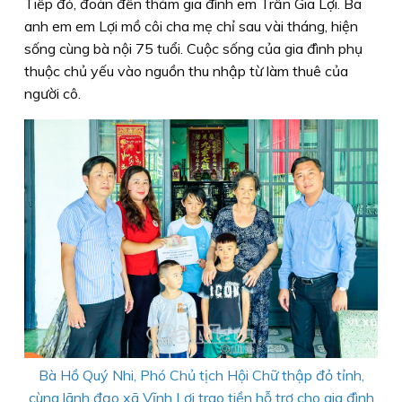
Tiếp đó, đoàn đến thăm gia đình em Trần Gia Lợi. Ba
anh em em Lợi mồ côi cha mẹ chỉ sau vài tháng, hiện
sống cùng bà nội 75 tuổi. Cuộc sống của gia đình phụ
thuộc chủ yếu vào nguồn thu nhập từ làm thuê của
người cô.
Bà Hồ Quý Nhi, Phó Chủ tịch Hội Chữ thập đỏ tỉnh,
cùng lãnh đạo xã Vĩnh Lợi trao tiền hỗ trợ cho gia đình