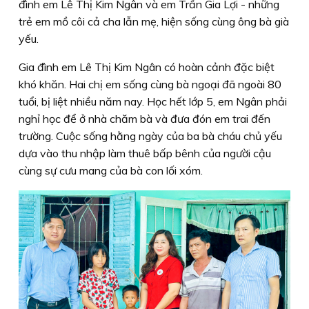
đình em Lê Thị Kim Ngân và em Trần Gia Lợi - những
trẻ em mồ côi cả cha lẫn mẹ, hiện sống cùng ông bà già
yếu.
Gia đình em Lê Thị Kim Ngân có hoàn cảnh đặc biệt
khó khăn. Hai chị em sống cùng bà ngoại đã ngoài 80
tuổi, bị liệt nhiều năm nay. Học hết lớp 5, em Ngân phải
nghỉ học để ở nhà chăm bà và đưa đón em trai đến
trường. Cuộc sống hằng ngày của ba bà cháu chủ yếu
dựa vào thu nhập làm thuê bấp bênh của người cậu
cùng sự cưu mang của bà con lối xóm.