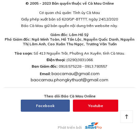
© 2005 - 2023 Bản quyền thuộc về Cà Mau Online
Cơ quan chủ quản: Tỉnh ủy Cà Mau
Giấy phép xuất bản số 620/GP-BTTTT, ngày 24/12/2020
Báo Cà Mau giữ bản quyền nội dung trên website này.
Giám đốc: Lâm Hồ Sỹ
Phó Giám đốc: Ngô Minh Toàn, Hồ Tấn Lộc, Nguyễn Quốc Danh, Nguyễn
Thị Lâm Anh, Cao Xuân Thu Ngọc, Trương Văn Tuấn
Tòa soạn:
Số 413 Nguyễn Trãi, Phường An Xuyên, tỉnh Cà Mau.
Điện thoại:
(0290)3831066
Ban Giám đốc:
0918.575228 - 0913.780557
baocamau@gmail.com
Email:
baocamau.phongkythuat@gmail.com
Theo dõi Báo Cà Mau Online
Facebook
Youtube
Phát triển bởi