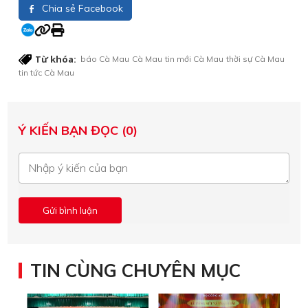
Chia sẻ Facebook
Từ khóa:
báo Cà Mau
Cà Mau
tin mới Cà Mau
thời sự Cà Mau
tin tức Cà Mau
Ý KIẾN BẠN ĐỌC (0)
TIN CÙNG CHUYÊN MỤC