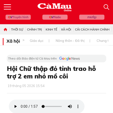
Truyền hình
Radio
ភាសាខ្មែរ
THỜI SỰ
CHÍNH TRỊ
KINH TẾ
XÃ HỘI
CẢI CÁCH HÀNH CHÍNH
Xã hội
Giáo dục
Nông thôn - Đô thị
Chung tay 
Theo dõi Báo điện tử Cà Mau trên
Hội Chữ thập đỏ tỉnh trao hỗ
trợ 2 em nhỏ mồ côi
19 tháng 05 2026 15:54