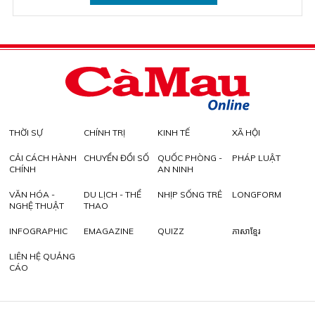
THỜI SỰ
CHÍNH TRỊ
KINH TẾ
XÃ HỘI
CẢI CÁCH HÀNH
CHUYỂN ĐỔI SỐ
QUỐC PHÒNG -
PHÁP LUẬT
CHÍNH
AN NINH
VĂN HÓA -
DU LỊCH - THỂ
NHỊP SỐNG TRẺ
LONGFORM
NGHỆ THUẬT
THAO
INFOGRAPHIC
EMAGAZINE
QUIZZ
ភាសាខ្មែរ
LIÊN HỆ QUẢNG
CÁO