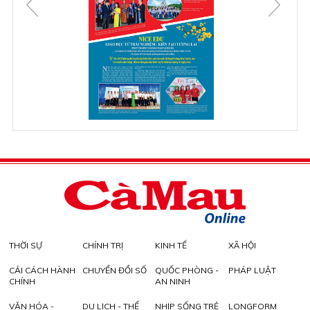
THỜI SỰ
CHÍNH TRỊ
KINH TẾ
XÃ HỘI
CẢI CÁCH HÀNH
CHUYỂN ĐỔI SỐ
QUỐC PHÒNG -
PHÁP LUẬT
CHÍNH
AN NINH
VĂN HÓA -
DU LỊCH - THỂ
NHỊP SỐNG TRẺ
LONGFORM