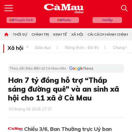
Truyền hình
Radio
ភាសាខ្មែរ
THỜI SỰ
CHÍNH TRỊ
KINH TẾ
XÃ HỘI
CẢI CÁCH HÀNH CHÍNH
Xã hội
Giáo dục
Nông thôn - Đô thị
Chung tay 
Theo dõi Báo điện tử Cà Mau trên
Hơn 7 tỷ đồng hỗ trợ “Thắp
sáng đường quê” và an sinh xã
hội cho 11 xã ở Cà Mau
03 tháng 06 2026 17:37
Chiều 3/6, Ban Thường trực Uỷ ban