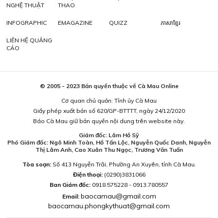
NGHỆ THUẬT
THAO
INFOGRAPHIC
EMAGAZINE
QUIZZ
ភាសាខ្មែរ
LIÊN HỆ QUẢNG
CÁO
© 2005 - 2023 Bản quyền thuộc về Cà Mau Online
Cơ quan chủ quản: Tỉnh ủy Cà Mau
Giấy phép xuất bản số 620/GP-BTTTT, ngày 24/12/2020
Báo Cà Mau giữ bản quyền nội dung trên website này.
Giám đốc: Lâm Hồ Sỹ
Phó Giám đốc: Ngô Minh Toàn, Hồ Tấn Lộc, Nguyễn Quốc Danh, Nguyễn
Thị Lâm Anh, Cao Xuân Thu Ngọc, Trương Văn Tuấn
Tòa soạn:
Số 413 Nguyễn Trãi, Phường An Xuyên, tỉnh Cà Mau.
Điện thoại:
(0290)3831066
Ban Giám đốc:
0918.575228 - 0913.780557
baocamau@gmail.com
Email:
baocamau.phongkythuat@gmail.com