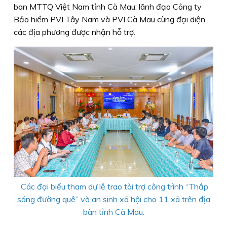
ban MTTQ Việt Nam tỉnh Cà Mau; lãnh đạo Công ty
Bảo hiểm PVI Tây Nam và PVI Cà Mau cùng đại diện
các địa phương được nhận hỗ trợ.
Các đại biểu tham dự lễ trao tài trợ công trình “Thắp
sáng đường quê” và an sinh xã hội cho 11 xã trên địa
bàn tỉnh Cà Mau.