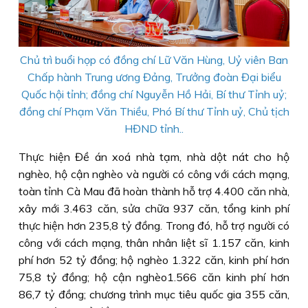
Chủ trì buổi họp có đồng chí Lữ Văn Hùng, Uỷ viên Ban
Chấp hành Trung ương Đảng, Trưởng đoàn Đại biểu
Quốc hội tỉnh; đồng chí Nguyễn Hồ Hải, Bí thư Tỉnh uỷ;
đồng chí Phạm Văn Thiều, Phó Bí thư Tỉnh uỷ, Chủ tịch
HĐND tỉnh..
Thực hiện Đề án xoá nhà tạm, nhà dột nát cho hộ
nghèo, hộ cận nghèo và người có công với cách mạng,
toàn tỉnh Cà Mau đã hoàn thành hỗ trợ 4.400 căn nhà,
xây mới 3.463 căn, sửa chữa 937 căn, tổng kinh phí
thực hiện hơn 235,8 tỷ đồng. Trong đó, hỗ trợ người có
công với cách mạng, thân nhân liệt sĩ 1.157 căn, kinh
phí hơn 52 tỷ đồng; hộ nghèo 1.322 căn, kinh phí hơn
75,8 tỷ đồng; hộ cận nghèo1.566 căn kinh phí hơn
86,7 tỷ đồng; chương trình mục tiêu quốc gia 355 căn,