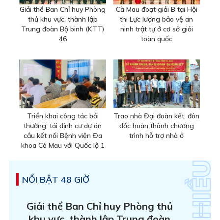
Giải thể Ban Chỉ huy Phòng
Cà Mau đoạt giải B tại Hội
thủ khu vực, thành lập
thi Lực lượng bảo vệ an
Trung đoàn Bộ binh (KTT)
ninh trật tự ở cơ sở giỏi
46
toàn quốc
Triển khai công tác bồi
Trao nhà Đại đoàn kết, đôn
thường, tái định cư dự án
đốc hoàn thành chương
cầu kết nối Bệnh viện Đa
trình hỗ trợ nhà ở
khoa Cà Mau với Quốc lộ 1
NỔI BẬT 48 GIỜ
Giải thể Ban Chỉ huy Phòng thủ
khu vực, thành lập Trung đoàn