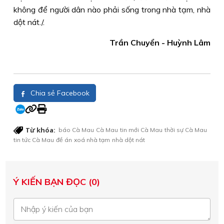
không để người dân nào phải sống trong nhà tạm, nhà
dột nát./.
Trần Chuyển - Huỳnh Lâm
Chia sẻ Facebook
Từ khóa:
báo Cà Mau
Cà Mau
tin mới Cà Mau
thời sự Cà Mau
tin tức Cà Mau
đề án
xoá nhà tạm
nhà dột nát
Ý KIẾN BẠN ĐỌC (0)