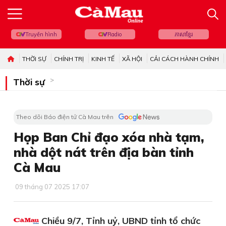
Truyền hình
Radio
ភាសាខ្មែរ
THỜI SỰ
CHÍNH TRỊ
KINH TẾ
XÃ HỘI
CẢI CÁCH HÀNH CHÍNH
Thời sự
Theo dõi Báo điện tử Cà Mau trên
Họp Ban Chỉ đạo xóa nhà tạm,
nhà dột nát trên địa bàn tỉnh
Cà Mau
09 tháng 07 2025 17:07
Chiều 9/7, Tỉnh uỷ, UBND tỉnh tổ chức