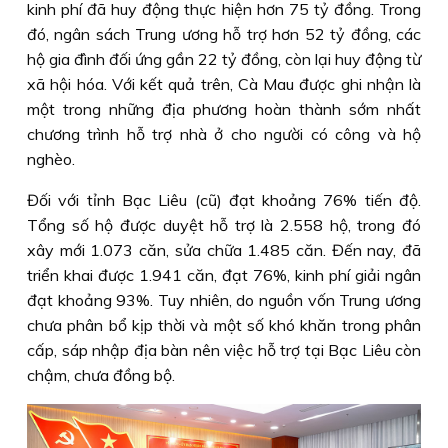
kinh phí đã huy động thực hiện hơn 75 tỷ đồng. Trong
đó, ngân sách Trung ương hỗ trợ hơn 52 tỷ đồng, các
hộ gia đình đối ứng gần 22 tỷ đồng, còn lại huy động từ
xã hội hóa. Với kết quả trên, Cà Mau được ghi nhận là
một trong những địa phương hoàn thành sớm nhất
chương trình hỗ trợ nhà ở cho người có công và hộ
nghèo.
Đối với tỉnh Bạc Liêu (cũ) đạt khoảng 76% tiến độ.
Tổng số hộ được duyệt hỗ trợ là 2.558 hộ, trong đó
xây mới 1.073 căn, sửa chữa 1.485 căn. Đến nay, đã
triển khai được 1.941 căn, đạt 76%, kinh phí giải ngân
đạt khoảng 93%. Tuy nhiên, do nguồn vốn Trung ương
chưa phân bổ kịp thời và một số khó khăn trong phân
cấp, sáp nhập địa bàn nên việc hỗ trợ tại Bạc Liêu còn
chậm, chưa đồng bộ.