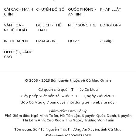
CẢI CÁCH HÀNH
CHUYỂN ĐỔI SỐ
QUỐC PHÒNG -
PHÁP LUẬT
CHÍNH
AN NINH
VĂN HÓA -
DU LỊCH - THỂ
NHỊP SỐNG TRẺ
LONGFORM
NGHỆ THUẬT
THAO
INFOGRAPHIC
EMAGAZINE
QUIZZ
ភាសាខ្មែរ
LIÊN HỆ QUẢNG
CÁO
© 2005 - 2023 Bản quyền thuộc về Cà Mau Online
Cơ quan chủ quản: Tỉnh ủy Cà Mau
Giấy phép xuất bản số 620/GP-BTTTT, ngày 24/12/2020
Báo Cà Mau giữ bản quyền nội dung trên website này.
Giám đốc: Lâm Hồ Sỹ
Phó Giám đốc: Ngô Minh Toàn, Hồ Tấn Lộc, Nguyễn Quốc Danh, Nguyễn
Thị Lâm Anh, Cao Xuân Thu Ngọc, Trương Văn Tuấn
Tòa soạn:
Số 413 Nguyễn Trãi, Phường An Xuyên, tỉnh Cà Mau.
Điện thoại:
(0290)3831066