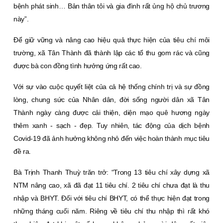
bệnh phát sinh… Bản thân tôi và gia đình rất ủng hộ chủ trương
này”.
Ðể giữ vững và nâng cao hiệu quả thực hiện của tiêu chí môi
trường, xã Tân Thành đã thành lập các tổ thu gom rác và cũng
được bà con đồng tình hưởng ứng rất cao.
Với sự vào cuộc quyết liệt của cả hệ thống chính trị và sự đồng
lòng, chung sức của Nhân dân, đời sống người dân xã Tân
Thành ngày càng được cải thiện, diện mạo quê hương ngày
thêm xanh - sạch - đẹp. Tuy nhiên, tác động của dịch bệnh
Covid-19 đã ảnh hưởng không nhỏ đến việc hoàn thành mục tiêu
đề ra.
Bà Trịnh Thanh Thuỳ trăn trở: “Trong 13 tiêu chí xây dựng xã
NTM nâng cao, xã đã đạt 11 tiêu chí. 2 tiêu chí chưa đạt là thu
nhập và BHYT. Ðối với tiêu chí BHYT, có thể thực hiện đạt trong
những tháng cuối năm. Riêng về tiêu chí thu nhập thì rất khó