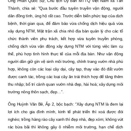
Ông Phan Quốc Sự, Chủ tịch Uỷ ban MTTQ Việt Nam xã Tân
Thành, chia sẻ: "Qua bước đầu tuyên truyền vận động, người
dân đồng tình, ủng hộ rất cao. Trước diễn biến phức tạp của dịch
bệnh, thời gian qua, để đảm bảo vừa chống dịch hiệu quả vừa
xây dựng NTM, Mặt trận xã chia nhỏ địa bàn quản lý cho các tổ
chức thành viên phụ trách, kết hợp vừa tuyên truyền phòng,
chống dịch vừa vận động xây dựng NTM với từng việc làm cụ
thể, phù hợp tình hình thực tế của mỗi địa bàn. Như vận động
người dân giữ gìn vệ sinh môi trường, chỉnh trang vườn nhà phù
hợp, không còn các loại cây dại, cây tạp, thay vào đó đất vườn
được canh tác, trồng các loại cây ăn trái thích hợp để tăng thêm
thu nhập; bố trí cảnh quan vườn nhà đẹp, hài hoà; xây dựng môi
trường nông thôn sạch, đẹp…”.
Ông Huỳnh Văn Bê, Ấp 2, bộc bạch: “Xây dựng NTM là đem lại
lợi ích cho gia đình mình, kinh tế phát triển thì xoá được đói
nghèo; trồng hàng rào cây xanh thì đẹp nhà, đẹp xóm; không vứt
rác bừa bãi thì không gây ô nhiễm môi trường, hạn chế dịch