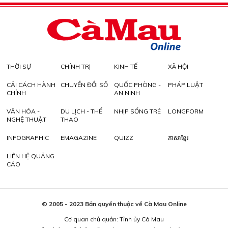
THỜI SỰ
CHÍNH TRỊ
KINH TẾ
XÃ HỘI
CẢI CÁCH HÀNH
CHUYỂN ĐỔI SỐ
QUỐC PHÒNG -
PHÁP LUẬT
CHÍNH
AN NINH
VĂN HÓA -
DU LỊCH - THỂ
NHỊP SỐNG TRẺ
LONGFORM
NGHỆ THUẬT
THAO
INFOGRAPHIC
EMAGAZINE
QUIZZ
ភាសាខ្មែរ
LIÊN HỆ QUẢNG
CÁO
© 2005 - 2023 Bản quyền thuộc về Cà Mau Online
Cơ quan chủ quản: Tỉnh ủy Cà Mau