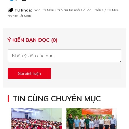
Từ khóa:
báo Cà Mau
Cà Mau
tin mới Cà Mau
thời sự Cà Mau
tin tức Cà Mau
Ý KIẾN BẠN ĐỌC (0)
TIN CÙNG CHUYÊN MỤC