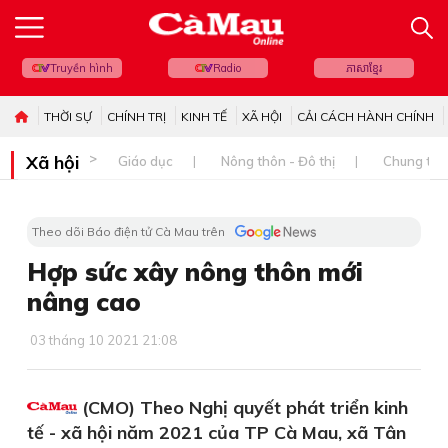
Truyền hình
Radio
ភាសាខ្មែរ
THỜI SỰ
CHÍNH TRỊ
KINH TẾ
XÃ HỘI
CẢI CÁCH HÀNH CHÍNH
Xã hội
Giáo dục
Nông thôn - Đô thị
Chung tay 
Theo dõi Báo điện tử Cà Mau trên
Hợp sức xây nông thôn mới
nâng cao
03 tháng 10 2021 21:08
(CMO) Theo Nghị quyết phát triển kinh
tế - xã hội năm 2021 của TP Cà Mau, xã Tân