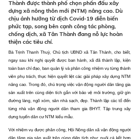
Thành được thành phố chọn phấn đấu xây
dựng xã nông thôn mới (NTM) nâng cao. Dù
chịu ảnh hưởng từ dịch Covid-19 diễn biến
phức tạp, song bên cạnh công tác phòng,
chống dịch, xã Tân Thành đang nỗ lực hoàn
thiện các tiêu chí.
Bà Trịnh Thanh Thuỳ, Chủ tịch UBND xã Tân Thành, cho biết,
ngay sau khi nghị quyết được ban hành, xã đã thành lập, kiện
toàn ban chỉ đạo, ban quản lý và phân công nhiệm vụ từng thành
viên phụ trách, thực hiện quyết liệt các giải pháp xây dựng NTM
nâng cao. Trong đó, chú trọng việc vận động người dân tăng gia
sản xuất trên cùng diện tích gắn với bảo vệ môi trường, giữ gìn
đường làng, ngõ xóm, sân nhà sạch, đẹp. Thành lập các tổ đến
từng nhà vận động người dân tham gia BHYT. Tập trung xây
dựng tuyến dân cư NTM kiểu mẫu.
Với nhiệm vụ được phân công, Hội Nông dân xã vận động người
dân tăng gia sản xuất trên cùng diện tích như: nuôi cá kết hợp