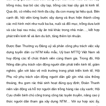
trồng màu, loại bỏ các cây tạp, trồng các loại cây giá trị kinh tế.
Qua đó, có nhiều mô hình đa cây, đa con mang lại hiệu quả. Bên
cạnh đó, hội viên từng bước xây dựng và thực hiện thành công
các mô hình mới như nuôi ba ba, nuôi cá đối mục, trồng dưa lưới
và các loại rau màu, cây ăn trái khác trong nhà màn…, kết hợp
phát triển kinh tế và làm du lịch, tăng thêm lợi nhuận.
Ðược Ban Thường vụ Ðảng uỷ xã phân công phụ trách việc xây
dựng tuyến dân cư NTM kiểu mẫu, Uỷ ban MTTQ Việt Nam xã
huy động các tổ chức thành viên cùng tham gia. Trong đó, Hội
Nông dân phụ trách vận động người dân phát triển kinh tế, giảm
nghèo, gắn với bảo vệ môi trường trong phát triển kinh tế; Hội
Phụ nữ phụ trách vận động người dân giữ gìn nhà cửa thông
thoáng, thu gom rác thải sinh hoạt đúng quy định; Ðoàn Thanh
niên vận động và hỗ trợ người dân trồng hàng rào cây xanh; Hội
Cựu chiến binh chủ công trong công tác tuyên truyền, nâng cao ý
thức người dân tham gia xây dựng NTM… Với sự hợp sức ấy,