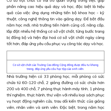
Cơ sở vật chất có vai trò quan trọng trong việc góp
phần nâng cao hiệu quả dạy và học, đặc biệt là hiệu
quả của việc ứng dụng những tiến bộ khoa học - kỹ
thuật, công nghệ thông tin vào giảng dạy. Ðể bắt đầu
năm học mới, nhà trường tiến hành củng cố, nâng cấp,
lắp đặt nhiều hệ thống cơ sở vật chất, từng bước trang
bị đồng bộ và hiện đại hoá cơ sở vật chất ngày càng
tốt hơn, đáp ứng yêu cầu phục vụ công tác dạy và học.
Cơ sở vật chất của Trường Cao đẳng Cộng đồng được đầu tư khang
trang, đáp ứng yêu cầu học tập của sinh viên.
Nhà trường hiện có 33 phòng học, mỗi phòng có sức
chứa từ 60-120 chỗ, 2 giảng đường có sức chứa hơn
200 và 400 chỗ, 7 phòng thực hành máy tính, 1 phòng
thí nghiệm, thực hành, thư viện với nhiều loại sách phục
vụ hoạt động nghiên cứu, trau dồi kiến thức của giảng
viên, nhân viên và sinh viên. Ðặc biệt, trong năm học