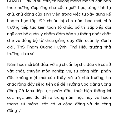
GD&ÐT. Ðây là sự chuyển hướng mạnh mẽ và căn bản
theo hướng đáp ứng nhu cầu người học, tăng tính tự
chủ, chủ động của sinh viên trong việc tự xây dựng kế
hoạch học tập. Ðể chuẩn bị cho năm học mới, nhà
trường tiếp tục kiện toàn tổ chức, bố trí, sắp xếp đội
ngũ cán bộ quản lý nhằm đảm bảo sự thống nhất chặt
chẽ và đồng bộ từ khâu giảng dạy đến quản lý, đánh
giá”, ThS Phạm Quang Huỳnh, Phó Hiệu trưởng nhà
trường, chia sẻ.
Năm học mới bắt đầu, với sự chuẩn bị chu đáo về cơ sở
vật chất, chuyên môn nghiệp vụ, sự cống hiến, phấn
đấu không mệt mỏi của thầy và trò nhà trường, tin
chắc rằng đây sẽ là tiền đề để Trường Cao đẳng Cộng
đồng Cà Mau tiếp tục phấn đấu, thực hiện thắng lợi
các mục tiêu đã đề ra trong năm học này và hoàn
thành sứ mệnh “tất cả vì cộng đồng và do cộng
đồng”./.