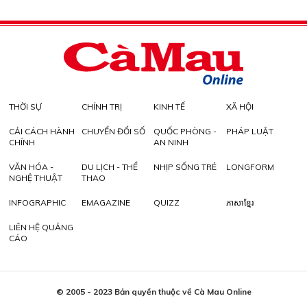
THỜI SỰ
CHÍNH TRỊ
KINH TẾ
XÃ HỘI
CẢI CÁCH HÀNH
CHUYỂN ĐỔI SỐ
QUỐC PHÒNG -
PHÁP LUẬT
CHÍNH
AN NINH
VĂN HÓA -
DU LỊCH - THỂ
NHỊP SỐNG TRẺ
LONGFORM
NGHỆ THUẬT
THAO
INFOGRAPHIC
EMAGAZINE
QUIZZ
ភាសាខ្មែរ
LIÊN HỆ QUẢNG
CÁO
© 2005 - 2023 Bản quyền thuộc về Cà Mau Online