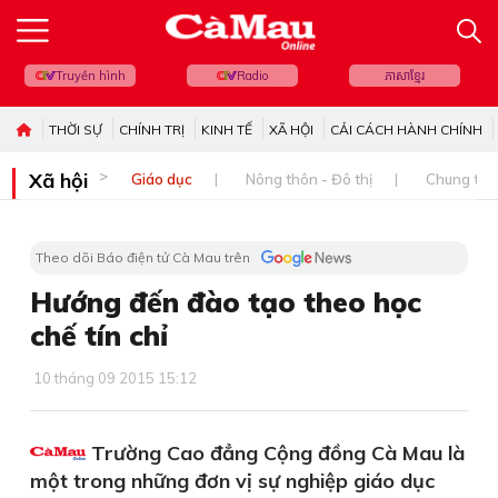
Truyền hình
Radio
ភាសាខ្មែរ
THỜI SỰ
CHÍNH TRỊ
KINH TẾ
XÃ HỘI
CẢI CÁCH HÀNH CHÍNH
Xã hội
Giáo dục
Nông thôn - Đô thị
Chung tay 
Theo dõi Báo điện tử Cà Mau trên
Hướng đến đào tạo theo học
chế tín chỉ
10 tháng 09 2015 15:12
Trường Cao đẳng Cộng đồng Cà Mau là
một trong những đơn vị sự nghiệp giáo dục