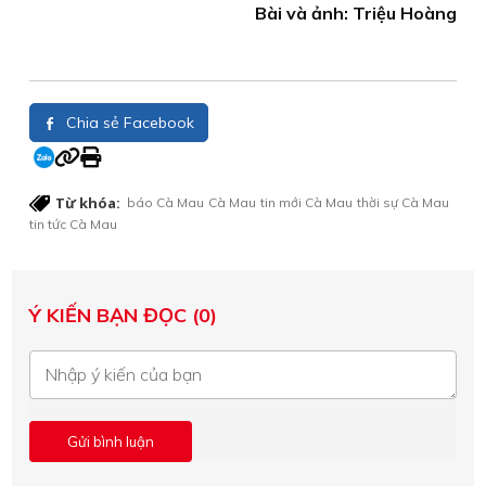
Bài và ảnh: Triệu Hoàng
Chia sẻ Facebook
Từ khóa:
báo Cà Mau
Cà Mau
tin mới Cà Mau
thời sự Cà Mau
tin tức Cà Mau
Ý KIẾN BẠN ĐỌC (0)