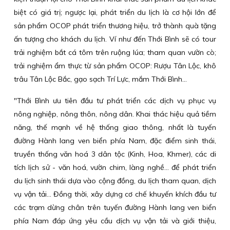
biệt có giá trị; ngược lại, phát triển du lịch là cơ hội lớn để
sản phẩm OCOP phát triển thương hiệu, trở thành quà tặng
ấn tượng cho khách du lịch. Ví như đến Thới Bình sẽ có tour
trải nghiệm bắt cá tôm trên ruộng lúa; tham quan vườn cò;
trải nghiệm ẩm thực từ sản phẩm OCOP: Rượu Tân Lộc, khô
trâu Tân Lộc Bắc, gạo sạch Trí Lực, mắm Thới Bình...
"Thới Bình ưu tiên đầu tư phát triển các dịch vụ phục vụ
nông nghiệp, nông thôn, nông dân. Khai thác hiệu quả tiềm
năng, thế mạnh về hệ thống giao thông, nhất là tuyến
đường Hành lang ven biển phía Nam, đặc điểm sinh thái,
truyền thống văn hoá 3 dân tộc (Kinh, Hoa, Khmer), các di
tích lịch sử - văn hoá, vườn chim, làng nghề… để phát triển
du lịch sinh thái dựa vào cộng đồng, du lịch tham quan, dịch
vụ vận tải… Đồng thời, xây dựng cơ chế khuyến khích đầu tư
các trạm dừng chân trên tuyến đường Hành lang ven biển
phía Nam đáp ứng yêu cầu dịch vụ vận tải và giới thiệu,