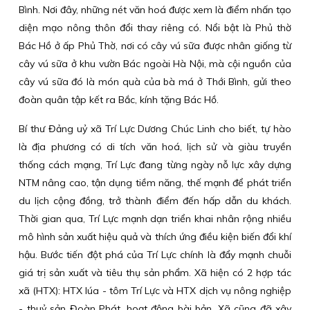
Bình. Nơi đây, những nét văn hoá được xem là điểm nhấn tạo
diện mạo nông thôn đổi thay riêng có. Nổi bật là Phủ thờ
Bác Hồ ở ấp Phủ Thờ, nơi có cây vú sữa được nhân giống từ
cây vú sữa ở khu vườn Bác ngoài Hà Nội, mà cội nguồn của
cây vú sữa đó là món quà của bà má ở Thới Bình, gửi theo
đoàn quân tập kết ra Bắc, kính tặng Bác Hồ.
Bí thư Đảng uỷ xã Trí Lực Dương Chúc Linh cho biết, tự hào
là địa phương có di tích văn hoá, lịch sử và giàu truyền
thống cách mạng, Trí Lực đang từng ngày nỗ lực xây dựng
NTM nâng cao, tận dụng tiềm năng, thế mạnh để phát triển
du lịch cộng đồng, trở thành điểm đến hấp dẫn du khách.
Thời gian qua, Trí Lực mạnh dạn triển khai nhân rộng nhiều
mô hình sản xuất hiệu quả và thích ứng điều kiện biến đổi khí
hậu. Bước tiến đột phá của Trí Lực chính là đẩy mạnh chuỗi
giá trị sản xuất và tiêu thụ sản phẩm. Xã hiện có 2 hợp tác
xã (HTX): HTX lúa - tôm Trí Lực và HTX dịch vụ nông nghiệp
- thuỷ sản Đoàn Phát, hoạt động bài bản. Xã cũng đã xây