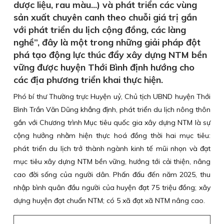
dược liệu, rau màu...) và phát triển các vùng
sản xuất chuyên canh theo chuỗi giá trị gắn
với phát triển du lịch cộng đồng, các làng
nghề”, đây là một trong những giải pháp đột
phá tạo động lực thúc đẩy xây dựng NTM bền
vững được huyện Thới Bình định hướng cho
các địa phương triển khai thực hiện.
Phó bí thư Thường trực Huyện uỷ, Chủ tịch UBND huyện Thới
Bình Trần Văn Dũng khẳng định, phát triển du lịch nông thôn
gắn với Chương trình Mục tiêu quốc gia xây dựng NTM là sự
cộng hưởng nhằm hiện thực hoá đồng thời hai mục tiêu:
phát triển du lịch trở thành ngành kinh tế mũi nhọn và đạt
mục tiêu xây dựng NTM bền vững, hướng tới cải thiện, nâng
cao đời sống của người dân. Phấn đấu đến năm 2025, thu
nhập bình quân đầu người của huyện đạt 75 triệu đồng; xây
dựng huyện đạt chuẩn NTM; có 5 xã đạt xã NTM nâng cao.