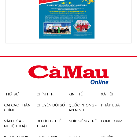
THỜI SỰ
CHÍNH TRỊ
KINH TẾ
XÃ HỘI
CẢI CÁCH HÀNH
CHUYỂN ĐỔI SỐ
QUỐC PHÒNG -
PHÁP LUẬT
CHÍNH
AN NINH
VĂN HÓA -
DU LỊCH - THỂ
NHỊP SỐNG TRẺ
LONGFORM
NGHỆ THUẬT
THAO
INFOGRAPHIC
EMAGAZINE
QUIZZ
ភាសាខ្មែរ