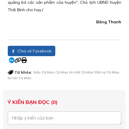
quảng bá các sản phẩm của huyện", Chủ tịch UBND huyện
Thới Bình cho hay./.
Băng Thanh
Chia sẻ Facebook
Từ khóa:
báo Cà Mau
Cà Mau
tin mới Cà Mau
thời sự Cà Mau
tin tức Cà Mau
Ý KIẾN BẠN ĐỌC (0)