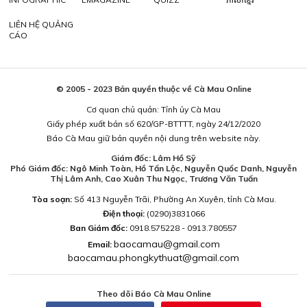
LIÊN HỆ QUẢNG
CÁO
© 2005 - 2023 Bản quyền thuộc về Cà Mau Online
Cơ quan chủ quản: Tỉnh ủy Cà Mau
Giấy phép xuất bản số 620/GP-BTTTT, ngày 24/12/2020
Báo Cà Mau giữ bản quyền nội dung trên website này.
Giám đốc: Lâm Hồ Sỹ
Phó Giám đốc: Ngô Minh Toàn, Hồ Tấn Lộc, Nguyễn Quốc Danh, Nguyễn
Thị Lâm Anh, Cao Xuân Thu Ngọc, Trương Văn Tuấn
Tòa soạn:
Số 413 Nguyễn Trãi, Phường An Xuyên, tỉnh Cà Mau.
Điện thoại:
(0290)3831066
Ban Giám đốc:
0918.575228 - 0913.780557
baocamau@gmail.com
Email:
baocamau.phongkythuat@gmail.com
Theo dõi Báo Cà Mau Online