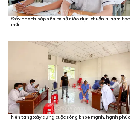
Đẩy nhanh sắp xếp cơ sở giáo dục, chuẩn bị năm học
mới
Nền tảng xây dựng cuộc sống khoẻ mạnh, hạnh phúc