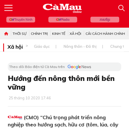
Truyền hình
Radio
ភាសាខ្មែរ
THỜI SỰ
CHÍNH TRỊ
KINH TẾ
XÃ HỘI
CẢI CÁCH HÀNH CHÍNH
Xã hội
Giáo dục
Nông thôn - Đô thị
Chung tay 
Theo dõi Báo điện tử Cà Mau trên
Hướng đến nông thôn mới bền
vững
25 tháng 10 2020 17:46
(CMO) “Chú trọng phát triển nông
nghiệp theo hướng sạch, hữu cơ (tôm, lúa, cây