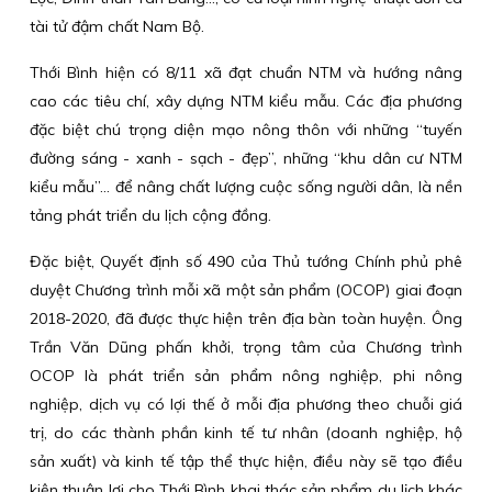
tài tử đậm chất Nam Bộ.
Thới Bình hiện có 8/11 xã đạt chuẩn NTM và hướng nâng
cao các tiêu chí, xây dựng NTM kiểu mẫu. Các địa phương
đặc biệt chú trọng diện mạo nông thôn với những “tuyến
đường sáng - xanh - sạch - đẹp”, những “khu dân cư NTM
kiểu mẫu”... để nâng chất lượng cuộc sống người dân, là nền
tảng phát triển du lịch cộng đồng.
Đặc biệt, Quyết định số 490 của Thủ tướng Chính phủ phê
duyệt Chương trình mỗi xã một sản phẩm (OCOP) giai đoạn
2018-2020, đã được thực hiện trên địa bàn toàn huyện. Ông
Trần Văn Dũng phấn khởi, trọng tâm của Chương trình
OCOP là phát triển sản phẩm nông nghiệp, phi nông
nghiệp, dịch vụ có lợi thế ở mỗi địa phương theo chuỗi giá
trị, do các thành phần kinh tế tư nhân (doanh nghiệp, hộ
sản xuất) và kinh tế tập thể thực hiện, điều này sẽ tạo điều
kiện thuận lợi cho Thới Bình khai thác sản phẩm du lịch khác