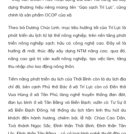
dựng thương hiệu riêng mang tên “Gạo sạch Trí Lực”, cũng
chính là sản phẩm OCOP của xã.
Theo bà Dương Chúc Linh, mục tiêu hướng tới của Trí Lực là
phát triển du lịch từ lợi thế nông nghiệp, trên nền tảng phát
triển nông nghiệp sạch, hữu cơ, công nghệ cao. Đây sẽ là
hướng đi mới, thúc đẩy xây dựng NTM nâng cao, qua đó,
nâng cao giá trị sản xuất nông nghiệp, tạo việc làm, tăng
thu nhập cho lao động nông thôn.
Tiềm năng phát triển du lịch của Thới Bình còn là du lịch địa
chỉ đỏ, bên cạnh Phủ thờ Bác ở xã Trí Lực còn có Đền thờ
Vua Hùng ở xã Tân Phú; làng nghề truyền thống đan đát,
đan lục bình ở xã Tân Bằng và Biển Bạch; vườn cò Tư Sự ở
xã Biển Bạch Đông; hệ thống du lịch tâm linh thu hút du
khách đến hành hương, chiêm bái, lễ hội: Chùa Cao Dân,
Toà thánh Ngọc Sắc, Đình thần Thới Bình, Đình thần Tân
Lộc, Đình thần Tân Bằng...; có cả loại hình nghệ thuật đờn ca