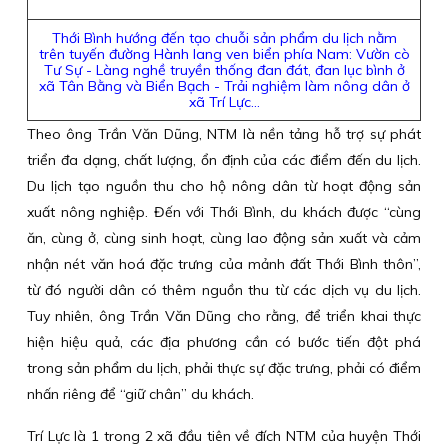
Thới Bình hướng đến tạo chuỗi sản phẩm du lịch nằm
trên tuyến đường Hành lang ven biển phía Nam: Vườn cò
Tư Sự - Làng nghề truyền thống đan đát, đan lục bình ở
xã Tân Bằng và Biển Bạch - Trải nghiệm làm nông dân ở
xã Trí Lực…
Theo ông Trần Văn Dũng, NTM là nền tảng hỗ trợ sự phát
triển đa dạng, chất lượng, ổn định của các điểm đến du lịch.
Du lịch tạo nguồn thu cho hộ nông dân từ hoạt động sản
xuất nông nghiệp. Đến với Thới Bình, du khách được “cùng
ăn, cùng ở, cùng sinh hoạt, cùng lao động sản xuất và cảm
nhận nét văn hoá đặc trưng của mảnh đất Thới Bình thôn”,
từ đó người dân có thêm nguồn thu từ các dịch vụ du lịch.
Tuy nhiên, ông Trần Văn Dũng cho rằng, để triển khai thực
hiện hiệu quả, các địa phương cần có bước tiến đột phá
trong sản phẩm du lịch, phải thực sự đặc trưng, phải có điểm
nhấn riêng để “giữ chân” du khách.
Trí Lực là 1 trong 2 xã đầu tiên về đích NTM của huyện Thới