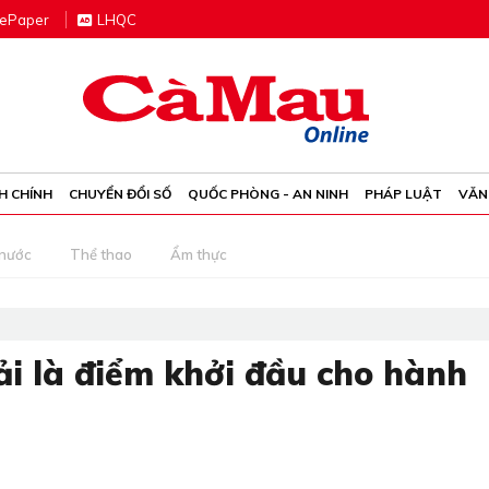
e
P
aper
LHQC
H CHÍNH
CHUYỂN ĐỔI SỐ
QUỐC PHÒNG - AN NINH
PHÁP LUẬT
VĂN
 nước
Thể thao
Ẩm thực
i là điểm khởi đầu cho hành