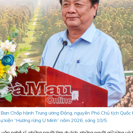
 Ban Chấp hành Trung ương Đảng, nguyên Phó Chủ tịch Quốc h
c sự kiện “Hương rừng U Minh” năm 2026, sáng 10/5.
ý văn nghệ sĩ, những người làm du lịch, những người giữ rừng và