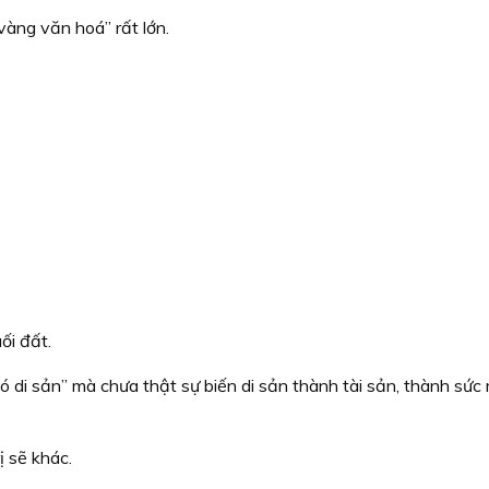
àng văn hoá” rất lớn.
ối đất.
có di sản” mà chưa thật sự biến di sản thành tài sản, thành sứ
ị sẽ khác.