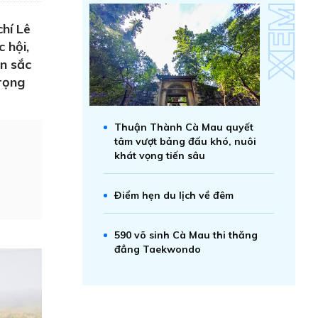
hí Lê
 hội,
ản sắc
rọng
Thuận Thành Cà Mau quyết
tâm vượt bảng đấu khó, nuôi
khát vọng tiến sâu
Ðiểm hẹn du lịch về đêm
590 võ sinh Cà Mau thi thăng
đẳng Taekwondo