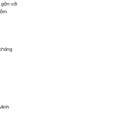
 gắn với
hẩm.
 kháng
 Minh