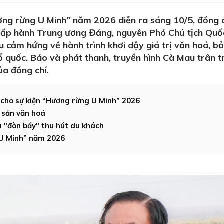
ơng rừng U Minh” năm 2026 diễn ra sáng 10/5, đồng c
ấp hành Trung ương Đảng, nguyên Phó Chủ tịch Quốc
u cảm hứng về hành trình khơi dậy giá trị văn hoá, b
 quốc. Báo và phát thanh, truyền hình Cà Mau trân t
ủa đồng chí.
cho sự kiện “Hương rừng U Minh” 2026
i sản văn hoá
à "đòn bẩy" thu hút du khách
 U Minh” năm 2026