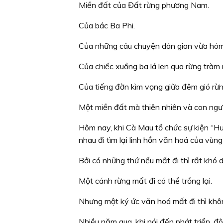
Miền đất của Đất rừng phương Nam.
Của bác Ba Phi.
Của những câu chuyện dân gian vừa hóm
Của chiếc xuồng ba lá len qua rừng tràm
Của tiếng đờn kìm vọng giữa đêm gió rừn
Một miền đất mà thiên nhiên và con ngư
Hôm nay, khi Cà Mau tổ chức sự kiện “Hươ
nhau đi tìm lại linh hồn văn hoá của vùng
Bởi có những thứ nếu mất đi thì rất khó d
Một cánh rừng mất đi có thể trồng lại.
Nhưng một ký ức văn hoá mất đi thì khôn
Nhiều năm qua, khi nói đến phát triển, đ