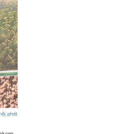
ội, phát
 bà con