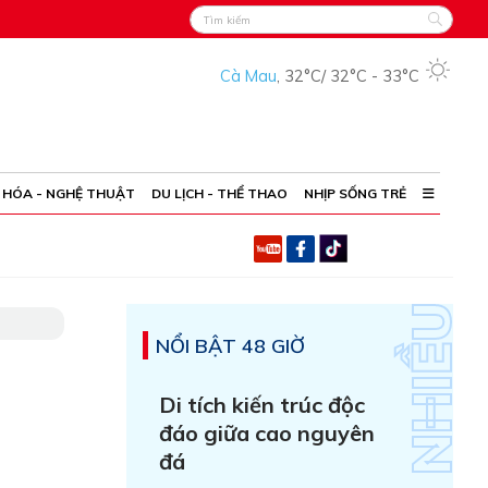
Cà Mau
,
32°C
/
32°C
-
33°C
 HÓA - NGHỆ THUẬT
DU LỊCH - THỂ THAO
NHỊP SỐNG TRẺ
NỔI BẬT 48 GIỜ
Di tích kiến trúc độc
đáo giữa cao nguyên
đá