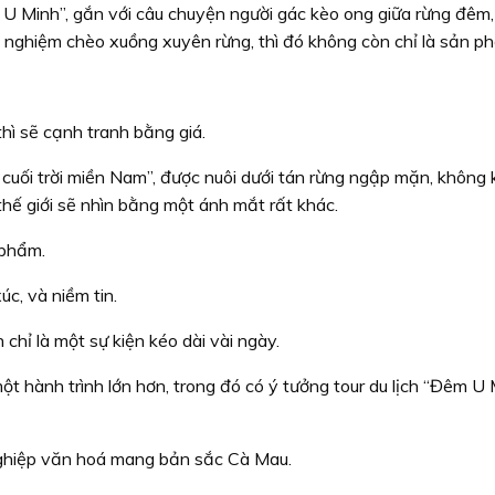
U Minh”, gắn với câu chuyện người gác kèo ong giữa rừng đêm,
 nghiệm chèo xuồng xuyên rừng, thì đó không còn chỉ là sản p
hì sẽ cạnh tranh bằng giá.
 cuối trời miền Nam”, được nuôi dưới tán rừng ngập mặn, không
 thế giới sẽ nhìn bằng một ánh mắt rất khác.
 phẩm.
c, và niềm tin.
hỉ là một sự kiện kéo dài vài ngày.
t hành trình lớn hơn, trong đó có ý tưởng tour du lịch “Đêm U
nghiệp văn hoá mang bản sắc Cà Mau.