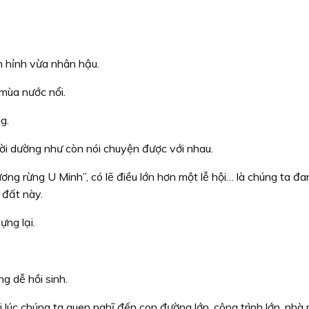
 hỉnh vừa nhân hậu.
 mùa nước nổi.
g.
ời dường như còn nói chuyện được với nhau.
ng rừng U Minh”, có lẽ điều lớn hơn một lễ hội… là chúng ta đ
 đất này.
ựng lại.
g dễ hồi sinh.
ôi lúc chúng ta quen nghĩ đến con đường lớn, công trình lớn, nhà