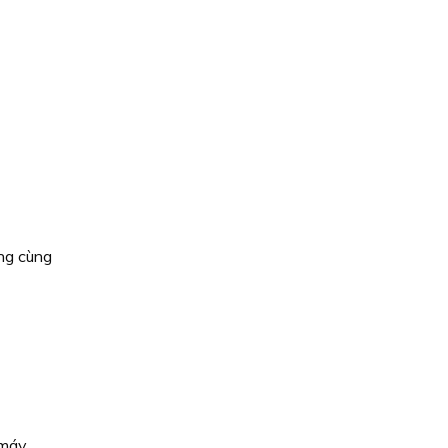
ang cùng
 máy