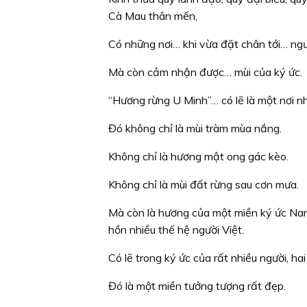
Cà Mau thân mến,
Có những nơi… khi vừa đặt chân tới… ngư
Mà còn cảm nhận được… mùi của ký ức.
“Hương rừng U Minh”… có lẽ là một nơi nh
Đó không chỉ là mùi tràm mùa nắng.
Không chỉ là hương mật ong gác kèo.
Không chỉ là mùi đất rừng sau cơn mưa.
Mà còn là hương của một miền ký ức Nam 
hồn nhiều thế hệ người Việt.
Có lẽ trong ký ức của rất nhiều người, ha
Đó là một miền tưởng tượng rất đẹp.