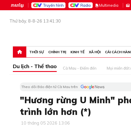
ភាសាខ្មែរ
Truyền hình
Radio
M
ultimedia
Thứ bảy, 8-8-26 13:41:30
THỜI SỰ
CHÍNH TRỊ
KINH TẾ
XÃ HỘI
CẢI CÁCH HÀN
Du lịch - Thể thao
Cà Mau - Điểm đến
Mọi miền đất
Theo dõi Báo điện tử Cà Mau trên
"Hương rừng U Minh" phả
trình lớn hơn (*)
10 tháng 05 2026 13:06