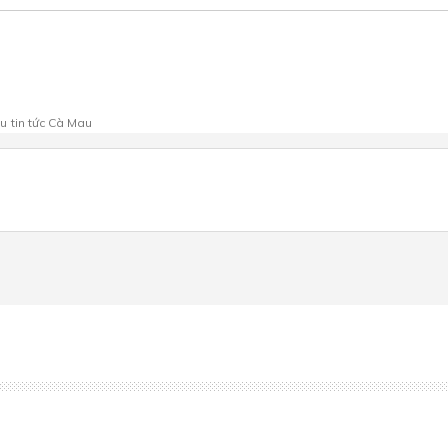
au
tin tức Cà Mau