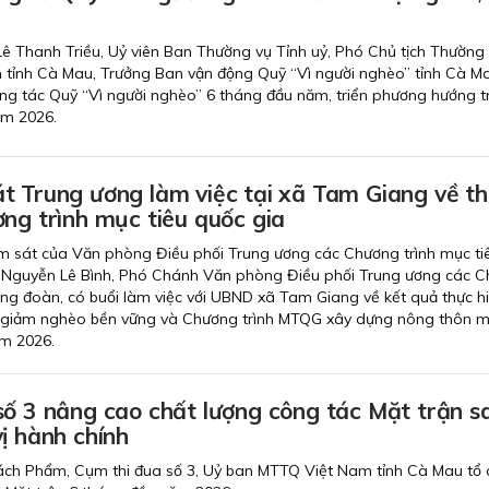
 Lê Thanh Triều, Uỷ viên Ban Thường vụ Tỉnh uỷ, Phó Chủ tịch Thường 
tỉnh Cà Mau, Trưởng Ban vận động Quỹ “Vì người nghèo” tỉnh Cà M
 công tác Quỹ “Vì người nghèo” 6 tháng đầu năm, triển phương hướng 
ăm 2026.
t Trung ương làm việc tại xã Tam Giang về t
ng trình mục tiêu quốc gia
m sát của Văn phòng Điều phối Trung ương các Chương trình mục ti
 Nguyễn Lê Bình, Phó Chánh Văn phòng Điều phối Trung ương các 
ng đoàn, có buổi làm việc với UBND xã Tam Giang về kết quả thực h
giảm nghèo bền vững và Chương trình MTQG xây dựng nông thôn mớ
m 2026.
số 3 nâng cao chất lượng công tác Mặt trận s
ị hành chính
ách Phẩm, Cụm thi đua số 3, Uỷ ban MTTQ Việt Nam tỉnh Cà Mau tổ 