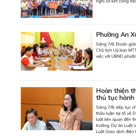
nghị sơ kết công tá
Phường An Xu
Sáng 7/8, Đoàn giám
Chủ tịch Uỷ ban MT
việc với UBND phườ
Hoàn thiện th
thủ tục hành 
Sáng 7/8, tiếp tục 
thảo luận tại tổ về 
luật liên quan đến t
trường; Dự án Luật s
Luật Giao dịch điện