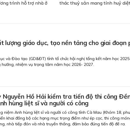
ơng trình hỗ trợ nhà ở
thác thuỷ sản mang tính huỷ diệ
 lượng giáo dục, tạo nền tảng cho giai đoạn 
dục và Đào tạo (GD&ĐT) tỉnh tổ chức hội nghị tổng kết năm học 202
g hướng, nhiệm vụ trọng tâm năm học 2026- 2027.
ỷ Nguyễn Hồ Hải kiểm tra tiến độ thi công Đề
h hùng liệt sĩ và người có công
g niệm Anh hùng liệt sĩ và người có công tỉnh Cà Mau (Khóm 18, ph
iển khai đồng bộ các hạng mục trọng điểm như ép cọc, thi công món
ang, nhà tiếp đón và nhà truyền thống, đảm bảo đúng tiến độ đề ra.