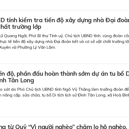
D tỉnh kiểm tra tiến độ xây dựng nhà Đại đoà
chất trường lớp
 Lữ Quang Ngời, Phó Bí thư Tỉnh uỷ, Chủ tịch UBND tỉnh, cùng đoàn cô
hực tế tiến độ xây dựng nhà Đại đoàn kết và cơ sở vật chất trường lớ
Xuyên và Phường Lý Văn Lâm.
ến độ, phấn đấu hoàn thành sớm dự án tu bổ D
 sử Đình Tân Long
ảo sát do Phó Chủ tịch UBND tỉnh Ngô Vũ Thăng làm trưởng đoàn đ
nh nâng cấp, sửa chữa, tu bổ Di tích lịch sử Đình Tân Long, xã Hoà Bìn
ng từ Quỹ “Vì người nghèo” chăm lo hộ nghèo,