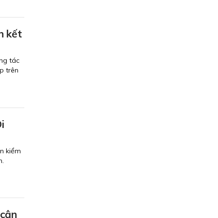
n kết
ng tác
p trên
i
ến kiểm
h.
 cận