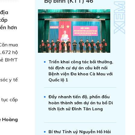
Bộ binh (KTT) 46
địa
cấp
iền hơn
m Căn mua
1.672 hộ
thẻ BHYT
Triển khai công tác bồi thường,
tái định cư dự án cầu kết nối
Bệnh viện Đa khoa Cà Mau với
sóc y tế
Quốc lộ 1
Đẩy nhanh tiến độ, phấn đấu
 tục cấp
hoàn thành sớm dự án tu bổ Di
tích lịch sử Đình Tân Long
ê Hoàng
Bí thư Tỉnh uỷ Nguyễn Hồ Hải