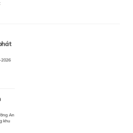
t
phát
5-2026
n
ường An
g khu