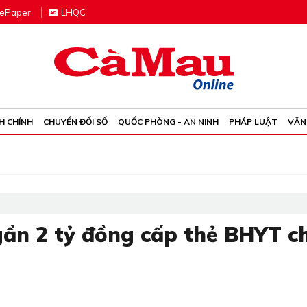
e
P
aper
LHQC
H CHÍNH
CHUYỂN ĐỔI SỐ
QUỐC PHÒNG - AN NINH
PHÁP LUẬT
VĂN
ần 2 tỷ đồng cấp thẻ BHYT c