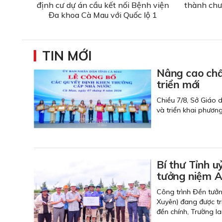
định cư dự án cầu kết nối Bệnh viện
thành chư
Đa khoa Cà Mau với Quốc lộ 1
TIN MỚI
Nâng cao chất
triển mới
Chiều 7/8, Sở Giáo 
và triển khai phươn
Bí thư Tỉnh u
tưởng niệm An
Công trình Đền tưởn
Xuyên) đang được tr
đền chính, Trường l