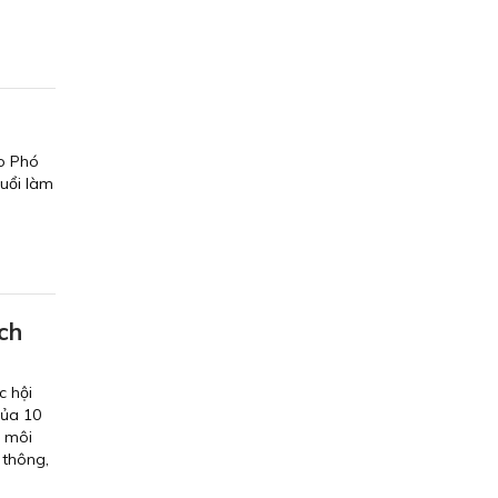
do Phó
uổi làm
ách
c hội
của 10
à môi
 thông,