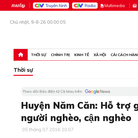
ភាសាខ្មែរ
Truyền hình
Radio
M
ultimedia
Chủ nhật, 9-8-26 00:00:05
THỜI SỰ
CHÍNH TRỊ
KINH TẾ
XÃ HỘI
CẢI CÁCH HÀN
Thời sự
Theo dõi Báo điện tử Cà Mau trên
Huyện Năm Căn: Hỗ trợ g
người nghèo, cận nghèo
05 tháng 07 2016 20:07