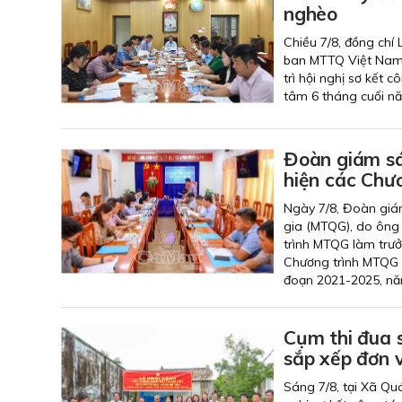
nghèo
Chiều 7/8, đồng chí
ban MTTQ Việt Nam 
trì hội nghị sơ kết
tâm 6 tháng cuối n
Đoàn giám sá
hiện các Chươ
Ngày 7/8, Đoàn giá
gia (MTQG), do ông
trình MTQG làm trưở
Chương trình MTQG 
đoạn 2021-2025, nă
Cụm thi đua 
sắp xếp đơn v
Sáng 7/8, tại Xã Qu