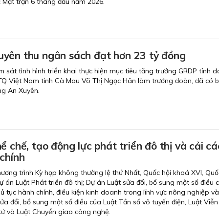
c Mặt trận 6 tháng đầu năm 2026.
yên thu ngân sách đạt hơn 23 tỷ đồng
 sát tình hình triển khai thực hiện mục tiêu tăng trưởng GRDP tỉnh 
TQ Việt Nam tỉnh Cà Mau Võ Thị Ngọc Hân làm trưởng đoàn, đã có b
ng An Xuyên.
ể chế, tạo động lực phát triển đô thị và cải c
chính
chương trình Kỳ họp không thường lệ thứ Nhất, Quốc hội khoá XVI, Quố
Dự án Luật Phát triển đô thị; Dự án Luật sửa đổi, bổ sung một số điều 
hủ tục hành chính, điều kiện kinh doanh trong lĩnh vực nông nghiệp v
ửa đổi, bổ sung một số điều của Luật Tần số vô tuyến điện, Luật Viễn
 tử và Luật Chuyển giao công nghệ.