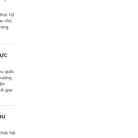
trực Uỷ
au chủ
trọng
hực
êu quốc
Chương
iện
i giai
au
chức hội