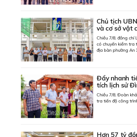
Chủ tịch UBN
và cơ sở vật 
Chiều 7/8, đồng chí
có chuyến kiểm tra t
địa bàn phường An 
Đẩy nhanh ti
tích lịch
Chiều 7/8, Đoàn kh
tra tiến độ công trì
Hơn 57 tỷ đồ