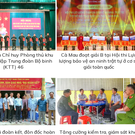
n Chỉ huy Phòng thủ khu
Cà Mau đoạt giải B tại Hội thi Lự
 lập Trung đoàn Bộ binh
lượng bảo vệ an ninh trật tự ở cơ 
(KTT) 46
giỏi toàn quốc
i đoàn kết, đôn đốc hoàn
Tăng cường kiểm tra, giám sát kh