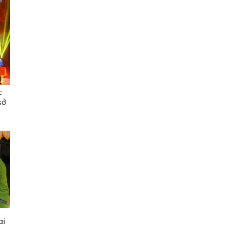
c
sở
ai