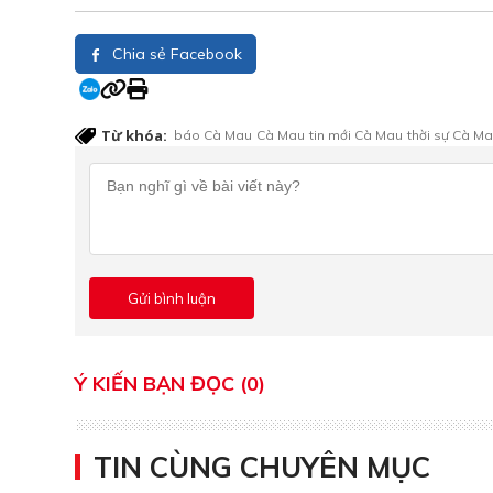
Chia sẻ Facebook
Từ khóa:
báo Cà Mau
Cà Mau
tin mới Cà Mau
thời sự Cà M
Ý KIẾN BẠN ĐỌC (0)
TIN CÙNG CHUYÊN MỤC