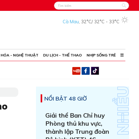
Cà Mau
,
32°C
/
32°C
-
33°C
 HÓA - NGHỆ THUẬT
DU LỊCH - THỂ THAO
NHỊP SỐNG TRẺ
NỔI BẬT 48 GIỜ
ho
Giải thể Ban Chỉ huy
Phòng thủ khu vực,
thành lập Trung đoàn