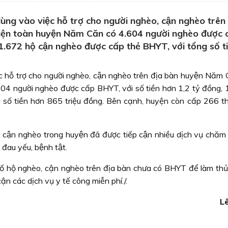
̀ng vào việc hỗ trợ cho người nghèo, cận nghèo trên 
n toàn huyện Năm Căn có 4.604 người nghèo được 
.672 hộ cận nghèo được cấp thẻ BHYT, với tổng số t
ệc hỗ trợ cho người nghèo, cận nghèo trên địa bàn huyện Nă
04 người nghèo được cấp BHYT, với số tiền hơn 1,2 tỷ đồng, 
ổng số tiền hơn 865 triệu đồng. Bên cạnh, huyện còn cấp 266 
o, cận nghèo trong huyện đã được tiếp cận nhiều dịch vụ chăm 
 đau yếu, bệnh tật.
t số hộ nghèo, cận nghèo trên địa bàn chưa có BHYT để làm thủ
cận các dịch vụ y tế công miễn phí./.
L