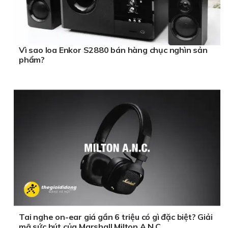
Vì sao loa Enkor S2880 bán hàng chục nghìn sản
phẩm?
Tai nghe on-ear giá gần 6 triệu có gì đặc biệt? Giải
mã sức hút của Marshall Milton A.N.C.