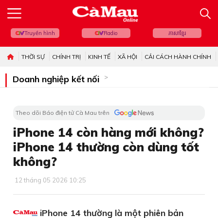
Truyền hình
Radio
ភាសាខ្មែរ
THỜI SỰ
CHÍNH TRỊ
KINH TẾ
XÃ HỘI
CẢI CÁCH HÀNH CHÍNH
Doanh nghiệp kết nối
Theo dõi Báo điện tử Cà Mau trên
iPhone 14 còn hàng mới không?
iPhone 14 thường còn dùng tốt
không?
12 tháng 05 2026 10:25
iPhone 14 thường là một phiên bản