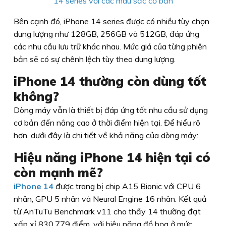
14 series với các màu sắc cơ bản
Bên cạnh đó, iPhone 14 series được có nhiều tùy chọn
dung lượng như 128GB, 256GB và 512GB, đáp ứng
các nhu cầu lưu trữ khác nhau. Mức giá của từng phiên
bản sẽ có sự chênh lệch tùy theo dung lượng.
iPhone 14 thường còn dùng tốt
không?
Dòng máy vẫn là thiết bị đáp ứng tốt nhu cầu sử dụng
cơ bản đến nâng cao ở thời điểm hiện tại. Để hiểu rõ
hơn, dưới đây là chi tiết về khả năng của dòng máy:
Hiệu năng iPhone 14 hiện tại có
còn mạnh mẽ?
iPhone 14
được trang bị chip A15 Bionic với CPU 6
nhân, GPU 5 nhân và Neural Engine 16 nhân. Kết quả
từ AnTuTu Benchmark v11 cho thấy 14 thường đạt
xấp xỉ 830.779 điểm, với hiệu năng đồ họa ở mức