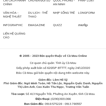
CẢI CÁCH HÀNH
CHUYỂN ĐỔI SỐ
QUỐC PHÒNG -
PHÁP LUẬT
CHÍNH
AN NINH
VĂN HÓA -
DU LỊCH - THỂ
NHỊP SỐNG TRẺ
LONGFORM
NGHỆ THUẬT
THAO
INFOGRAPHIC
EMAGAZINE
QUIZZ
ភាសាខ្មែរ
LIÊN HỆ QUẢNG
CÁO
© 2005 - 2023 Bản quyền thuộc về Cà Mau Online
Cơ quan chủ quản: Tỉnh ủy Cà Mau
Giấy phép xuất bản số 620/GP-BTTTT, ngày 24/12/2020
Báo Cà Mau giữ bản quyền nội dung trên website này.
Giám đốc: Lâm Hồ Sỹ
Phó Giám đốc: Ngô Minh Toàn, Hồ Tấn Lộc, Nguyễn Quốc Danh, Nguyễn
Thị Lâm Anh, Cao Xuân Thu Ngọc, Trương Văn Tuấn
Tòa soạn:
Số 413 Nguyễn Trãi, Phường An Xuyên, tỉnh Cà Mau.
Điện thoại:
(0290)3831066
Ban Giám đốc:
0918.575228 - 0913.780557