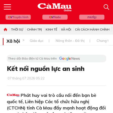
Truyền hình
Radio
ភាសាខ្មែរ
THỜI SỰ
CHÍNH TRỊ
KINH TẾ
XÃ HỘI
CẢI CÁCH HÀNH CHÍNH
Xã hội
Giáo dục
Nông thôn - Đô thị
Chung tay 
Theo dõi Báo điện tử Cà Mau trên
Kết nối nguồn lực an sinh
07 tháng 07 2026 05:22
Phát huy vai trò cầu nối đến bạn bè
quốc tế, Liên hiệp Các tổ chức hữu nghị
(CTCHN) tỉnh Cà Mau đẩy mạnh hoạt động đối