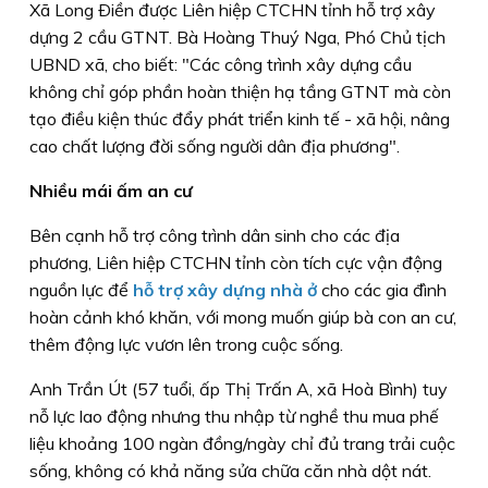
Xã Long Ðiền được Liên hiệp CTCHN tỉnh hỗ trợ xây
dựng 2 cầu GTNT. Bà Hoàng Thuý Nga, Phó Chủ tịch
UBND xã, cho biết: "Các công trình xây dựng cầu
không chỉ góp phần hoàn thiện hạ tầng GTNT mà còn
tạo điều kiện thúc đẩy phát triển kinh tế - xã hội, nâng
cao chất lượng đời sống người dân địa phương".
Nhiều mái ấm an cư
Bên cạnh hỗ trợ công trình dân sinh cho các địa
phương, Liên hiệp CTCHN tỉnh còn tích cực vận động
nguồn lực để
hỗ trợ xây dựng nhà ở
cho các gia đình
hoàn cảnh khó khăn, với mong muốn giúp bà con an cư,
thêm động lực vươn lên trong cuộc sống.
Anh Trần Út (57 tuổi, ấp Thị Trấn A, xã Hoà Bình) tuy
nỗ lực lao động nhưng thu nhập từ nghề thu mua phế
liệu khoảng 100 ngàn đồng/ngày chỉ đủ trang trải cuộc
sống, không có khả năng sửa chữa căn nhà dột nát.