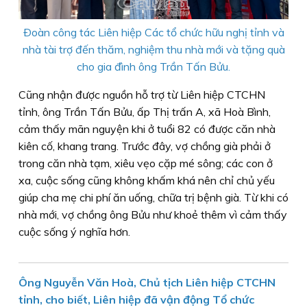
Ðoàn công tác Liên hiệp Các tổ chức hữu nghị tỉnh và
nhà tài trợ đến thăm, nghiệm thu nhà mới và tặng quà
cho gia đình ông Trần Tấn Bửu.
Cũng nhận được nguồn hỗ trợ từ Liên hiệp CTCHN
tỉnh, ông Trần Tấn Bửu, ấp Thị trấn A, xã Hoà Bình,
cảm thấy mãn nguyện khi ở tuổi 82 có được căn nhà
kiên cố, khang trang. Trước đây, vợ chồng già phải ở
trong căn nhà tạm, xiêu vẹo cặp mé sông; các con ở
xa, cuộc sống cũng không khấm khá nên chỉ chủ yếu
giúp cha mẹ chi phí ăn uống, chữa trị bệnh già. Từ khi có
nhà mới, vợ chồng ông Bửu như khoẻ thêm vì cảm thấy
cuộc sống ý nghĩa hơn.
Ông Nguyễn Văn Hoà, Chủ tịch Liên hiệp CTCHN
tỉnh, cho biết, Liên hiệp đã vận động Tổ chức