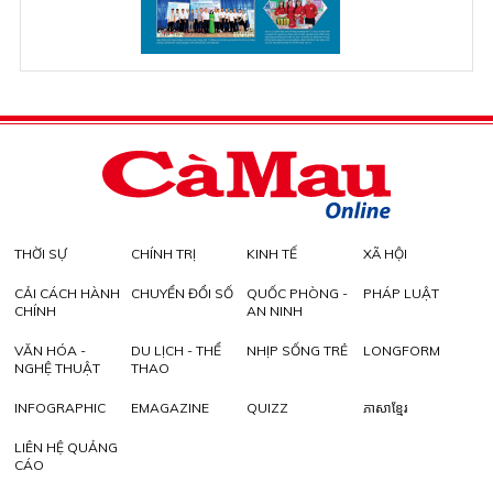
THỜI SỰ
CHÍNH TRỊ
KINH TẾ
XÃ HỘI
CẢI CÁCH HÀNH
CHUYỂN ĐỔI SỐ
QUỐC PHÒNG -
PHÁP LUẬT
CHÍNH
AN NINH
VĂN HÓA -
DU LỊCH - THỂ
NHỊP SỐNG TRẺ
LONGFORM
NGHỆ THUẬT
THAO
INFOGRAPHIC
EMAGAZINE
QUIZZ
ភាសាខ្មែរ
LIÊN HỆ QUẢNG
CÁO