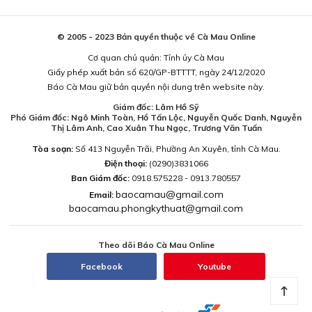
© 2005 - 2023 Bản quyền thuộc về Cà Mau Online
Cơ quan chủ quản: Tỉnh ủy Cà Mau
Giấy phép xuất bản số 620/GP-BTTTT, ngày 24/12/2020
Báo Cà Mau giữ bản quyền nội dung trên website này.
Giám đốc: Lâm Hồ Sỹ
Phó Giám đốc: Ngô Minh Toàn, Hồ Tấn Lộc, Nguyễn Quốc Danh, Nguyễn
Thị Lâm Anh, Cao Xuân Thu Ngọc, Trương Văn Tuấn
Tòa soạn:
Số 413 Nguyễn Trãi, Phường An Xuyên, tỉnh Cà Mau.
Điện thoại:
(0290)3831066
Ban Giám đốc:
0918.575228 - 0913.780557
baocamau@gmail.com
Email:
baocamau.phongkythuat@gmail.com
Theo dõi Báo Cà Mau Online
Facebook
Youtube