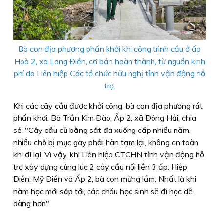
Bà con địa phương phấn khởi khi công trình cầu ở ấp
Hoà 2, xã Long Ðiền, cơ bản hoàn thành, từ nguồn kinh
phí do Liên hiệp Các tổ chức hữu nghị tỉnh vận động hỗ
trợ.
Khi các cây cầu được khởi công, bà con địa phương rất
phấn khởi. Bà Trần Kim Ðào, Ấp 2, xã Ðông Hải, chia
sẻ: "Cây cầu cũ bằng sắt đã xuống cấp nhiều năm,
nhiều chỗ bị mục gãy phải hàn tạm lại, không an toàn
khi đi lại. Vì vậy, khi Liên hiệp CTCHN tỉnh vận động hỗ
trợ xây dựng cùng lúc 2 cây cầu nối liền 3 ấp: Hiệp
Ðiền, Mỹ Ðiền và Ấp 2, bà con mừng lắm. Nhất là khi
năm học mới sắp tới, các cháu học sinh sẽ đi học dễ
dàng hơn".