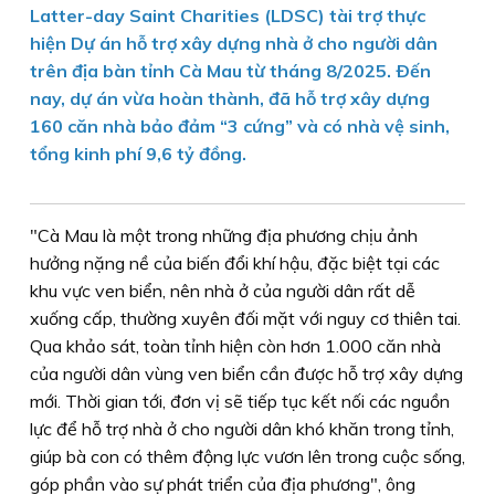
Latter-day Saint Charities (LDSC) tài trợ thực
hiện Dự án hỗ trợ xây dựng nhà ở cho người dân
trên địa bàn tỉnh Cà Mau từ tháng 8/2025. Ðến
nay, dự án vừa hoàn thành, đã hỗ trợ xây dựng
160 căn nhà bảo đảm “3 cứng” và có nhà vệ sinh,
tổng kinh phí 9,6 tỷ đồng.
"Cà Mau là một trong những địa phương chịu ảnh
hưởng nặng nề của biến đổi khí hậu, đặc biệt tại các
khu vực ven biển, nên nhà ở của người dân rất dễ
xuống cấp, thường xuyên đối mặt với nguy cơ thiên tai.
Qua khảo sát, toàn tỉnh hiện còn hơn 1.000 căn nhà
của người dân vùng ven biển cần được hỗ trợ xây dựng
mới. Thời gian tới, đơn vị sẽ tiếp tục kết nối các nguồn
lực để hỗ trợ nhà ở cho người dân khó khăn trong tỉnh,
giúp bà con có thêm động lực vươn lên trong cuộc sống,
góp phần vào sự phát triển của địa phương", ông