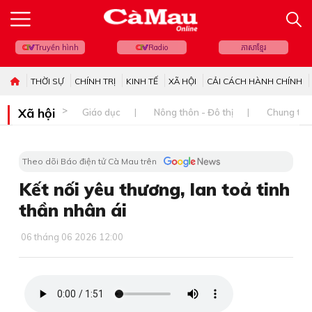
Truyền hình
Radio
ភាសាខ្មែរ
THỜI SỰ
CHÍNH TRỊ
KINH TẾ
XÃ HỘI
CẢI CÁCH HÀNH CHÍNH
Xã hội
Giáo dục
Nông thôn - Đô thị
Chung tay 
Theo dõi Báo điện tử Cà Mau trên
Kết nối yêu thương, lan toả tinh
thần nhân ái
06 tháng 06 2026 12:00