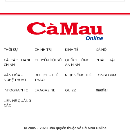
THỜI SỰ
CHÍNH TRỊ
KINH TẾ
XÃ HỘI
CẢI CÁCH HÀNH
CHUYỂN ĐỔI SỐ
QUỐC PHÒNG -
PHÁP LUẬT
CHÍNH
AN NINH
VĂN HÓA -
DU LỊCH - THỂ
NHỊP SỐNG TRẺ
LONGFORM
NGHỆ THUẬT
THAO
INFOGRAPHIC
EMAGAZINE
QUIZZ
ភាសាខ្មែរ
LIÊN HỆ QUẢNG
CÁO
© 2005 - 2023 Bản quyền thuộc về Cà Mau Online