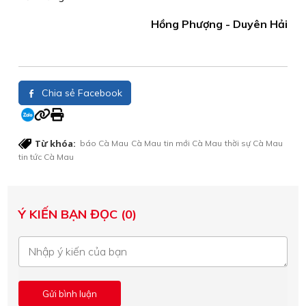
Hồng Phượng - Duyên Hải
Chia sẻ Facebook
Từ khóa:
báo Cà Mau
Cà Mau
tin mới Cà Mau
thời sự Cà Mau
tin tức Cà Mau
Ý KIẾN BẠN ĐỌC (0)