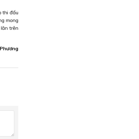
ọ thi đấu
ọng mong
lăn trên
 Phương