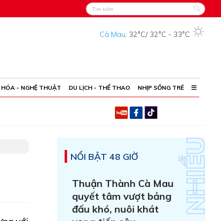
Cà Mau
,
32°C
/
32°C
-
33°C
 HÓA - NGHỆ THUẬT
DU LỊCH - THỂ THAO
NHỊP SỐNG TRẺ
NỔI BẬT 48 GIỜ
Thuận Thành Cà Mau
quyết tâm vượt bảng
đấu khó, nuôi khát