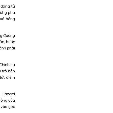
 dạng từ
hững pha
quả bóng
ung đường
ấn, bước
cánh phải
 Chính sự
 trở nên
dứt điểm
, Hazard
động của
 vào góc