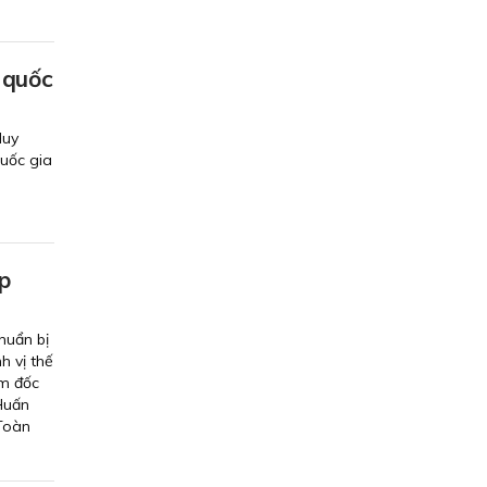
 quốc
Huy
uốc gia
p
huẩn bị
h vị thế
ám đốc
Huấn
 Toàn