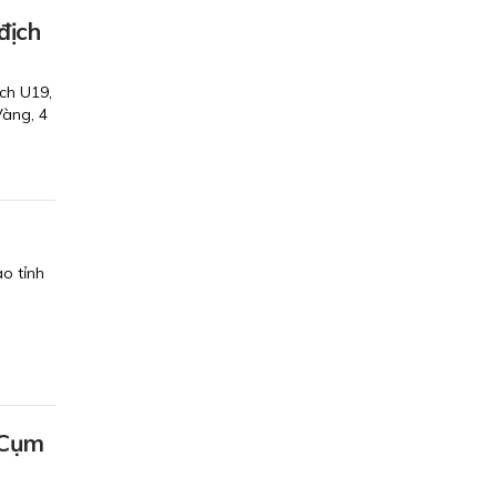
địch
ch U19,
Vàng, 4
o tỉnh
 Cụm