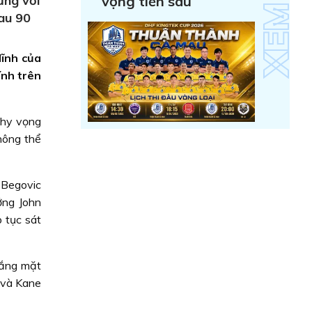
ưng với
vọng tiến sâu
sau 90
lĩnh của
ính trên
 hy vọng
hông thể
 Begovic
ởng John
p tục sát
vắng mặt
n và Kane