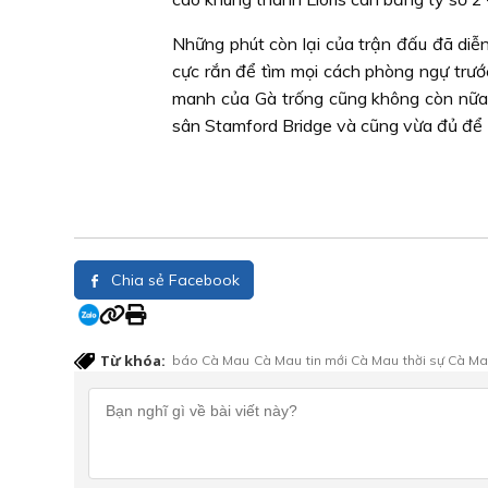
Những phút còn lại của trận đấu đã diễn
cực rắn để tìm mọi cách phòng ngự trướ
manh của Gà trống cũng không còn nữa.
sân Stamford Bridge và cũng vừa đủ để 
Chia sẻ Facebook
Từ khóa:
báo Cà Mau
Cà Mau
tin mới Cà Mau
thời sự Cà M