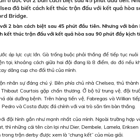
n trước với 2 bàn cách biệt sau 45 phút đầu tiên. Nh
lsea đã biết cách kết thúc trận đấu với kết quả hòa 
ord Bridge.
ới 2 bàn cách biệt sau 45 phút đầu tiên. Nhưng với bản 
h kết thúc trận đấu với kết quả hòa sau 90 phút đầy kịch t
c áp lực cực lớn. Gà trống buộc phải thắng để tiếp tục nuôi
iện tại, khoảng cách giữa hai đội đang là 8 điểm, do đó nếu k
tay dâng cup cho đối thủ của mình.
rộn nhân sự đáng chú ý. Bên phía chủ nhà Chelsea, thủ thành
n Thibaut Courtois gặp chấn thương. Ở bộ tứ trung vệ, đội trư
 khá dài dưỡng bệnh. Trên hàng tiền vệ, Fabregas và Willian tiế
, Pedro và Costa được đá chính với vai trò săn tìm bàn thắng.
 với đội hình gần như mạnh nhất của mình. Ngoài trường hợp 
ạt, thì những cái tên còn lại như Dier, Dembele, Lamela, Erikse
 trong trận derby được xem là “chung kết” của mùa giải.