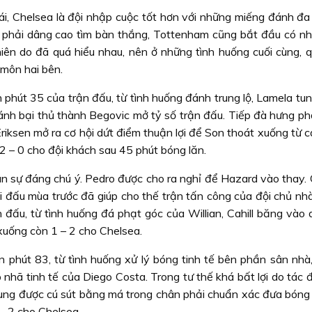
mái, Chelsea là đội nhập cuộc tốt hơn với những miếng đánh đa
ộc phải dâng cao tìm bàn thắng, Tottenham cũng bắt đầu có n
hiên do đã quá hiểu nhau, nên ở những tình huống cuối cùng, 
 môn hai bên.
n phút 35 của trận đấu, từ tình huống đánh trung lộ, Lamela t
ánh bại thủ thành Begovic mở tỷ số trận đấu. Tiếp đà hưng ph
riksen mở ra cơ hội dứt điểm thuận lợi để Son thoát xuống từ 
2 – 0 cho đội khách sau 45 phút bóng lăn.
hân sự đáng chú ý. Pedro được cho ra nghỉ để Hazard vào thay.
i đấu mùa trước đã giúp cho thế trận tấn công của đội chủ nhà
 đấu, từ tình huống đá phạt góc của Willian, Cahill băng vào 
xuống còn 1 – 2 cho Chelsea.
ến phút 83, từ tình huống xử lý bóng tinh tế bên phần sân nhà
nhã tinh tế của Diego Costa. Trong tư thế khá bất lợi do tác 
ung được cú sút bằng má trong chân phải chuẩn xác đưa bóng
– 2 cho Chelsea.