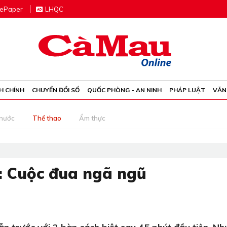
e
P
aper
LHQC
H CHÍNH
CHUYỂN ĐỔI SỐ
QUỐC PHÒNG - AN NINH
PHÁP LUẬT
VĂN
 nước
Thể thao
Ẩm thực
: Cuộc đua ngã ngũ