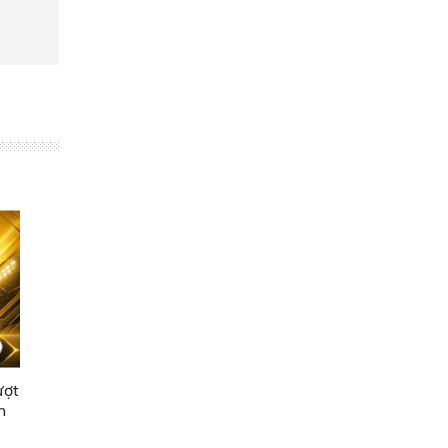
ượt
n