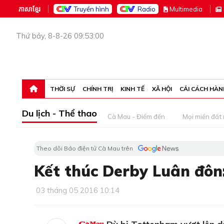
ភាសាខ្មែរ
Truyền hình
Radio
M
ultimedia
Thứ bảy, 8-8-26 09:53:00
THỜI SỰ
CHÍNH TRỊ
KINH TẾ
XÃ HỘI
CẢI CÁCH HÀN
Du lịch - Thể thao
Cà Mau - Điểm đến
Mọi miền đất
Theo dõi Báo điện tử Cà Mau trên
Kết thúc Derby Luân đôn
03 tháng 05 2016 10:14