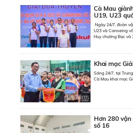
Cà Mau giành
U19, U23 qu
Ngày 24/7, đoàn vận
U23 và Canoeing vô 
Huy chương Bạc và 
Khai mạc Giải
Sáng 24/7, tại Trun
Cà Mau khai mạc Giả
Hơn 280 vận 
số 16