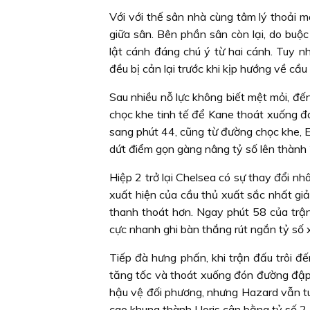
Với với thế sân nhà cùng tâm lý thoải 
giữa sân. Bên phần sân còn lại, do bu
lật cánh đáng chú ý từ hai cánh. Tuy n
đều bị cản lại trước khi kịp hướng về cầu
Sau nhiều nỗ lực không biết mệt mỏi, đế
chọc khe tinh tế để Kane thoát xuống đ
sang phút 44, cũng từ đường chọc khe, E
dứt điểm gọn gàng nâng tỷ số lên thành 
Hiệp 2 trở lại Chelsea có sự thay đổi n
xuất hiện của cầu thủ xuất sắc nhất giả
thanh thoát hơn. Ngay phút 58 của trận
cực nhanh ghi bàn thắng rút ngắn tỷ số 
Tiếp đà hưng phấn, khi trận đấu trôi đ
tăng tốc và thoát xuống đón đường đập 
hậu vệ đối phương, nhưng Hazard vẫn t
cao khung thành Lloris cân bằng tỷ số 2 