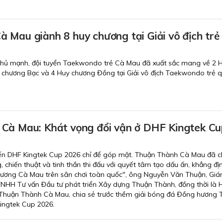
 Mau giành 8 huy chương tại Giải vô địch trẻ
 thủ mạnh, đội tuyển Taekwondo trẻ Cà Mau đã xuất sắc mang về 2 
 chương Bạc và 4 Huy chương Đồng tại Giải vô địch Taekwondo trẻ q
Cà Mau: Khát vọng đổi vận ở DHF Kingtek Cu
ến DHF Kingtek Cup 2026 chỉ để góp mặt. Thuận Thành Cà Mau đã c
g, chiến thuật và tinh thần thi đấu với quyết tâm tạo dấu ấn, khẳng địn
ương Cà Mau trên sân chơi toàn quốc", ông Nguyễn Văn Thuận, Gi
TNHH Tư vấn Đầu tư phát triển Xây dựng Thuận Thành, đồng thời là 
g Thuận Thành Cà Mau, chia sẻ trước thềm giải bóng đá Đồng hương
ingtek Cup 2026.