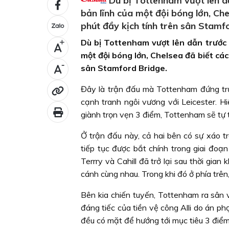
Dù bị Tottenham vượt lên dẫ
bản lĩnh của một đội bóng lớn, Che
phút đầy kịch tính trên sân Stamf
Dù bị Tottenham vượt lên dẫn trước v
+
một đội bóng lớn, Chelsea đã biết các
-
sân Stamford Bridge.
Đây là trận đấu mà Tottenham đứng trướ
cạnh tranh ngôi vương với Leicester. H
giành trọn vẹn 3 điểm, Tottenham sẽ tự 
Ở trận đấu này, cả hai bên có sự xáo t
tiếp tục được bắt chính trong giai đoạ
Terrry và Cahill đã trở lại sau thời gian
cánh cùng nhau. Trong khi đó ở phía trên
Bên kia chiến tuyến, Tottenham ra sân
đáng tiếc của tiền vệ công Alli do án ph
đều có mặt để hướng tới mục tiêu 3 điểm