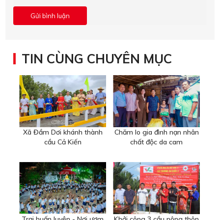
TIN CÙNG CHUYÊN MỤC
Xã Đầm Dơi khánh thành
Chăm lo gia đình nạn nhân
cầu Cả Kiến
chất độc da cam
Trại huấn luyện - Nơi ươm
Khởi công 3 cầu nông thôn