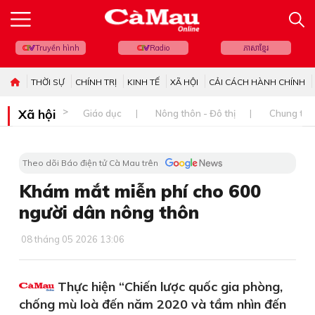
Truyền hình
Radio
ភាសាខ្មែរ
THỜI SỰ
CHÍNH TRỊ
KINH TẾ
XÃ HỘI
CẢI CÁCH HÀNH CHÍNH
Xã hội
Giáo dục
Nông thôn - Đô thị
Chung tay 
Theo dõi Báo điện tử Cà Mau trên
Khám mắt miễn phí cho 600
người dân nông thôn
08 tháng 05 2026 13:06
Thực hiện “Chiến lược quốc gia phòng,
chống mù loà đến năm 2020 và tầm nhìn đến