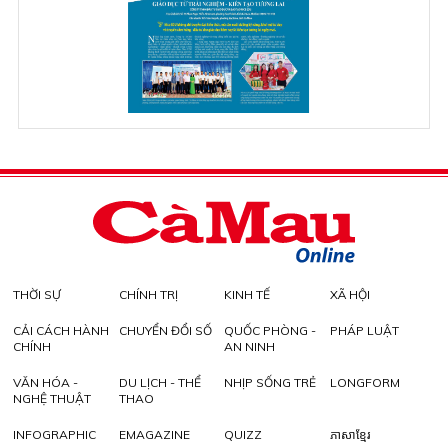
THỜI SỰ
CHÍNH TRỊ
KINH TẾ
XÃ HỘI
CẢI CÁCH HÀNH
CHUYỂN ĐỔI SỐ
QUỐC PHÒNG -
PHÁP LUẬT
CHÍNH
AN NINH
VĂN HÓA -
DU LỊCH - THỂ
NHỊP SỐNG TRẺ
LONGFORM
NGHỆ THUẬT
THAO
INFOGRAPHIC
EMAGAZINE
QUIZZ
ភាសាខ្មែរ