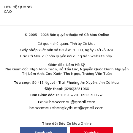
LIÊN HỆ QUẢNG
CÁO
© 2005 - 2023 Bản quyền thuộc về Cà Mau Online
Cơ quan chủ quản: Tỉnh ủy Cà Mau
Giấy phép xuất bản số 620/GP-BTTTT, ngày 24/12/2020
Báo Cà Mau giữ bản quyền nội dung trên website này.
Giám đốc: Lâm Hồ Sỹ
Phó Giám đốc: Ngô Minh Toàn, Hồ Tấn Lộc, Nguyễn Quốc Danh, Nguyễn
Thị Lâm Anh, Cao Xuân Thu Ngọc, Trương Văn Tuấn
Tòa soạn:
Số 413 Nguyễn Trãi, Phường An Xuyên, tỉnh Cà Mau.
Điện thoại:
(0290)3831066
Ban Giám đốc:
0918.575228 - 0913.780557
baocamau@gmail.com
Email:
baocamau.phongkythuat@gmail.com
Theo dõi Báo Cà Mau Online
Facebook
Youtube