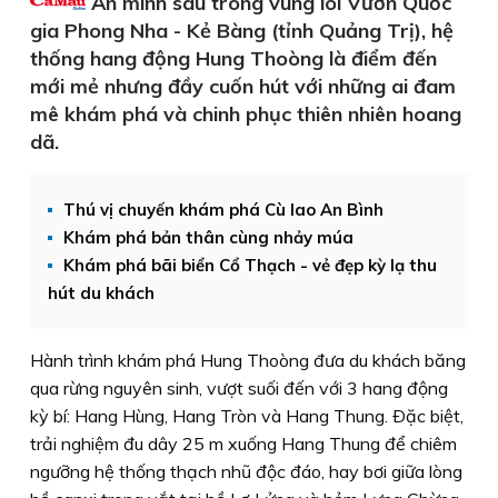
Ẩn mình sâu trong vùng lõi Vườn Quốc
gia Phong Nha - Kẻ Bàng (tỉnh Quảng Trị), hệ
thống hang động Hung Thoòng là điểm đến
mới mẻ nhưng đầy cuốn hút với những ai đam
mê khám phá và chinh phục thiên nhiên hoang
dã.
Thú vị chuyến khám phá Cù lao An Bình
Khám phá bản thân cùng nhảy múa
Khám phá bãi biển Cổ Thạch - vẻ đẹp kỳ lạ thu
hút du khách
Hành trình khám phá Hung Thoòng đưa du khách băng
qua rừng nguyên sinh, vượt suối đến với 3 hang động
kỳ bí: Hang Hùng, Hang Tròn và Hang Thung. Ðặc biệt,
trải nghiệm đu dây 25 m xuống Hang Thung để chiêm
ngưỡng hệ thống thạch nhũ độc đáo, hay bơi giữa lòng