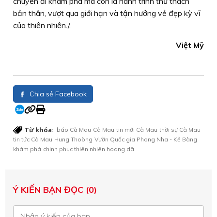
chuyến đi khám phá mà còn là hành trình thử thách
bản thân, vượt qua giới hạn và tận hưởng vẻ đẹp kỳ vĩ
của thiên nhiên./.
Việt Mỹ
Chia sẻ Facebook
Từ khóa:
báo Cà Mau
Cà Mau
tin mới Cà Mau
thời sự Cà Mau
tin tức Cà Mau
Hung Thoòng
Vườn Quốc gia Phong Nha - Kẻ Bàng
khám phá
chinh phục thiên nhiên hoang dã
Ý KIẾN BẠN ĐỌC (0)