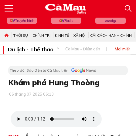
Truyền hình
Radio
ភាសាខ្មែរ
THỜI SỰ
CHÍNH TRỊ
KINH TẾ
XÃ HỘI
CẢI CÁCH HÀNH CHÍNH
Du lịch - Thể thao
Cà Mau - Điểm đến
Mọi miền đ
Theo dõi Báo điện tử Cà Mau trên
Khám phá Hung Thoòng
06 tháng 07 2025 06:13