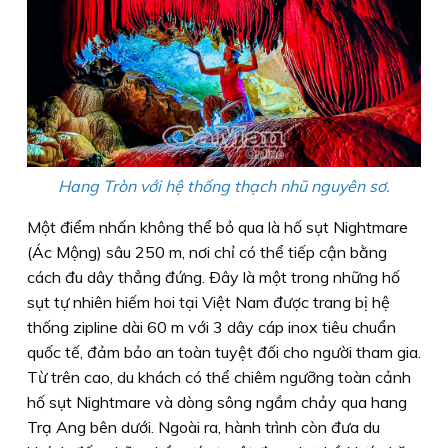
Hang Tròn với hệ thống thạch nhũ nguyên sơ.
Một điểm nhấn không thể bỏ qua là hố sụt Nightmare
(Ác Mộng) sâu 250 m, nơi chỉ có thể tiếp cận bằng
cách đu dây thẳng đứng. Ðây là một trong những hố
sụt tự nhiên hiếm hoi tại Việt Nam được trang bị hệ
thống zipline dài 60 m với 3 dây cáp inox tiêu chuẩn
quốc tế, đảm bảo an toàn tuyệt đối cho người tham gia.
Từ trên cao, du khách có thể chiêm ngưỡng toàn cảnh
hố sụt Nightmare và dòng sông ngầm chảy qua hang
Trạ Ang bên dưới. Ngoài ra, hành trình còn đưa du