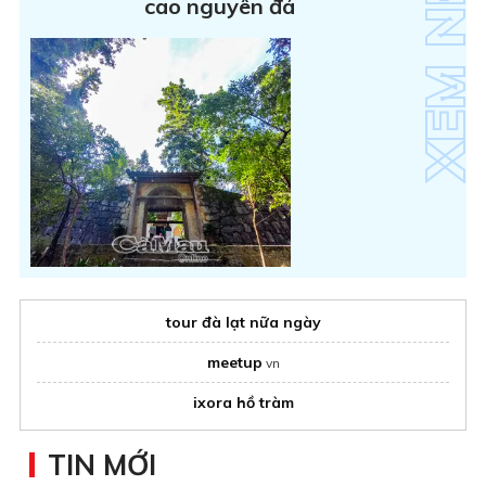
cao nguyên đá
tour đà lạt nữa ngày
meetup
vn
ixora hồ tràm
TIN MỚI