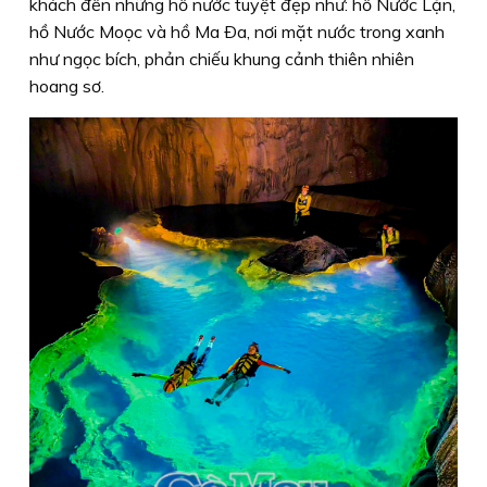
khách đến những hồ nước tuyệt đẹp như: hồ Nước Lặn,
hồ Nước Moọc và hồ Ma Ða, nơi mặt nước trong xanh
như ngọc bích, phản chiếu khung cảnh thiên nhiên
hoang sơ.