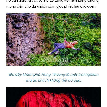
hồ canxi trong vắt tại hồ Lơ Lửng và hẻm Lưng Chừng,
mang đến cho du khách cảm giác phiêu lưu khó quên.
Ðu dây khám phá Hung Thoòng là một trải nghiệm
mà du khách không thể bỏ qua.