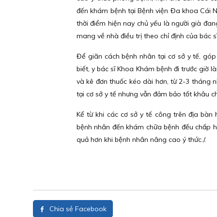
đến khám bệnh tại Bệnh viện Đa khoa Cái N
thời điểm hiện nay chủ yếu là người già đa
mang về nhà điều trị theo chỉ định của bác sĩ
Để giãn cách bệnh nhân tại cơ sở y tế, gó
biết, y bác sĩ Khoa Khám bệnh đi trước giờ
và kê đơn thuốc kéo dài hơn, từ 2-3 tháng
tại cơ sở y tế nhưng vẫn đảm bảo tốt khâu
Kể từ khi các cơ sở y tế công trên địa bà
bệnh nhân đến khám chữa bệnh đều chấp hà
quả hơn khi bệnh nhân nâng cao ý thức./.
Chia sẻ Facebook