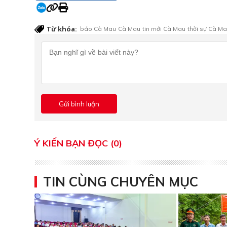
Từ khóa:
báo Cà Mau
Cà Mau
tin mới Cà Mau
thời sự Cà M
Ý KIẾN BẠN ĐỌC (0)
TIN CÙNG CHUYÊN MỤC