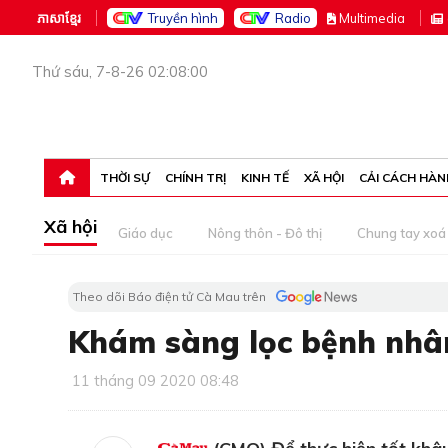
ភាសាខ្មែរ
Truyền hình
Radio
M
ultimedia
Thứ sáu, 7-8-26 02:08:00
THỜI SỰ
CHÍNH TRỊ
KINH TẾ
XÃ HỘI
CẢI CÁCH HÀN
Xã hội
Giáo dục
Nông thôn - Đô thị
Chung tay xoá 
Theo dõi Báo điện tử Cà Mau trên
Khám sàng lọc bệnh nhâ
11 tháng 09 2020 08:48