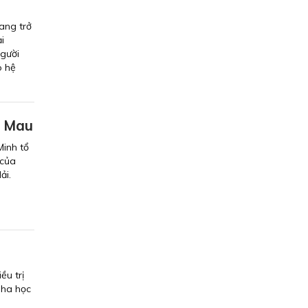
ang trở
i
người
o hệ
à Mau
Minh tổ
 của
ải.
ều trị
Nha học