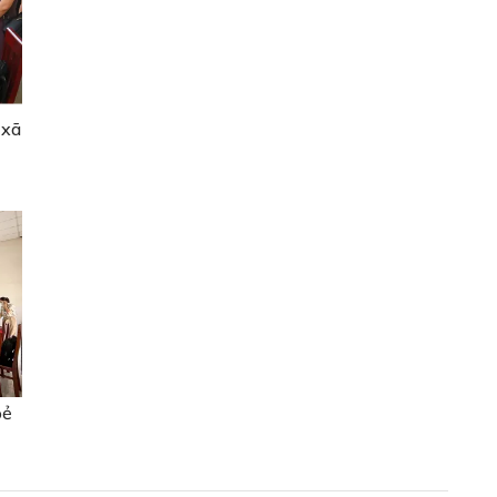
 xã
oẻ