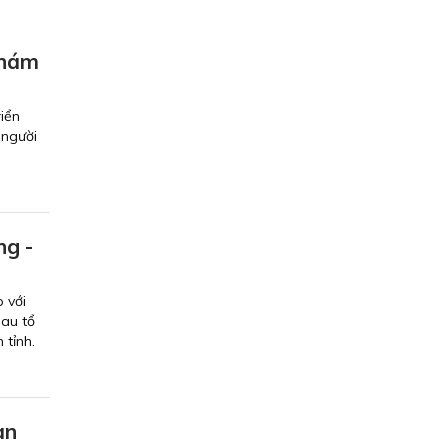
khám
riển
 người
ng -
 với
au tổ
 tỉnh.
àn