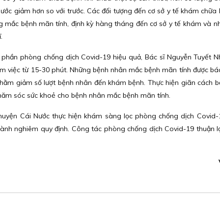
ước giảm hơn so với trước. Các đối tượng đến cơ sở y tế khám chữa
ng mắc bệnh mãn tính, định kỳ hàng tháng đến cơ sở y tế khám và n
.
p phần phòng chống dịch Covid-19 hiệu quả, Bác sĩ Nguyễn Tuyết 
 làm việc từ 15-30 phút. Những bệnh nhân mắc bệnh mãn tính được bá
 nhằm giảm số lượt bệnh nhân đến khám bệnh. Thực hiện giãn cách 
 chăm sóc sức khoẻ cho bệnh nhân mắc bệnh mãn tính.
n huyện Cái Nước thực hiện khám sàng lọc phòng chống dịch Covid-1
nh nghiêm quy định. Công tác phòng chống dịch Covid-19 thuận lợ