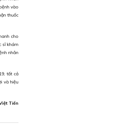
 bệnh vào
hận thuốc
Nhanh cho
c sĩ khám
bệnh nhân
9, tất cả
i và hiệu
Việt Tiến