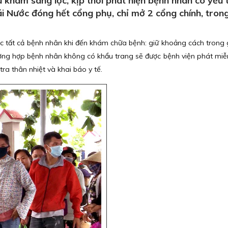
 khám sàng lọc, kịp thời phát hiện bệnh nhân có yếu 
i Nước đóng hết cổng phụ, chỉ mở 2 cổng chính, tron
ọc tất cả bệnh nhân khi đến khám chữa bệnh: giữ khoảng cách trong g
ờng hợp bệnh nhân không có khẩu trang sẽ được bệnh viện phát miễn
ra thân nhiệt và khai báo y tế.