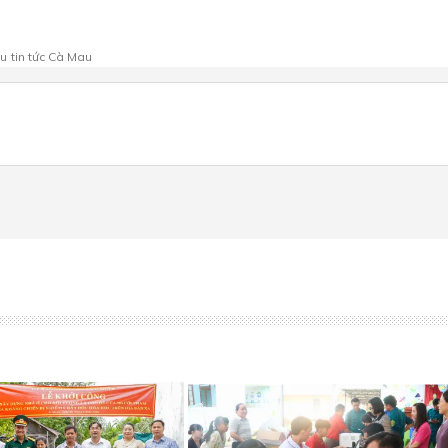
au
tin tức Cà Mau