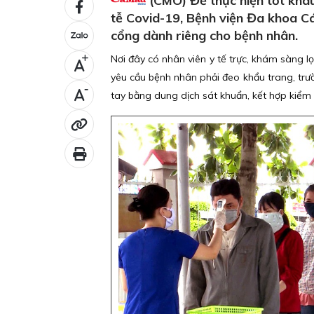
(CMO) Để thực hiện tốt khâu
tễ Covid-19, Bệnh viện Đa khoa Cá
cổng dành riêng cho bệnh nhân.
Nơi đây có nhân viên y tế trực, khám sàng l
+
yêu cầu bệnh nhân phải đeo khẩu trang, trư
-
tay bằng dung dịch sát khuẩn, kết hợp kiểm t