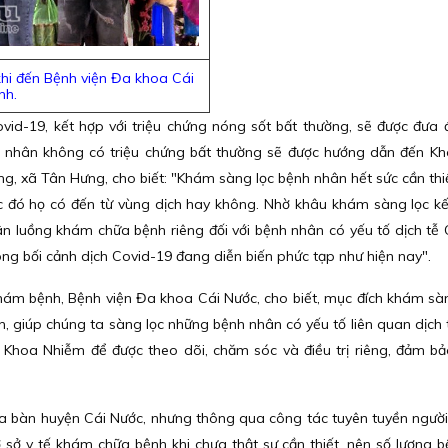
khi đến Bệnh viện Đa khoa Cái
nh.
vid-19, kết hợp với triệu chứng nóng sốt bất thường, sẽ được đưa
ệnh nhân không có triệu chứng bất thường sẽ được hướng dẫn đến 
, xã Tân Hưng, cho biết: "Khám sàng lọc bệnh nhân hết sức cần thiết
ớc đó họ có đến từ vùng dịch hay không. Nhờ khâu khám sàng lọc kế
hân luồng khám chữa bệnh riêng đối với bệnh nhân có yếu tố dịch tễ 
ng bối cảnh dịch Covid-19 đang diễn biến phức tạp như hiện nay".
ám bệnh, Bệnh viện Đa khoa Cái Nước, cho biết, mục đích khám sàn
h, giúp chúng ta sàng lọc những bệnh nhân có yếu tố liên quan dịch 
Khoa Nhiễm để được theo dõi, chăm sóc và điều trị riêng, đảm bả
địa bàn huyện Cái Nước, nhưng thông qua công tác tuyên tuyền ngườ
 sở y tế khám chữa bệnh khi chưa thật sự cần thiết, nên số lượng 