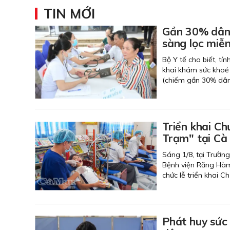
TIN MỚI
Gần 30% dân 
sàng lọc miễn
Bộ Y tế cho biết, tí
khai khám sức khoẻ 
(chiếm gần 30% dân
Triển khai C
Trạm" tại Cà
Sáng 1/8, tại Trườn
Bệnh viện Răng Hàm
chức lễ triển khai 
Phát huy sức