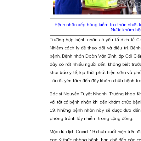
Bệnh nhân xếp hàng kiểm tra thân nhiệt 
Nước khám bệ
Trường hợp bệnh nhân có yếu tố dịch tễ Co
Nhiễm cách ly để theo dõi và điều trị. B
bệnh. Bệnh nhân Đoàn Văn Bình, ấp Cái Giếng
đây có rất nhiều người đến, không biết trư
khai báo y tế, kịp thời phát hiện sớm và p
Tôi rất yên tâm đến đây khám chữa bệnh tro
Bác sĩ Nguyễn Tuyết Nhanh, Trưởng khoa Kh
với tất cả bệnh nhân khi đến khám chữa bện
19. Những bệnh nhân này sẽ được đưa đến 
phòng tránh lây nhiễm trong cộng đồng.
Mặc dù dịch Covid-19 chưa xuất hiện trên 
cao ý thức phòng bệnh, hạn chế đến các cơ