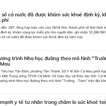
số cả nước đã được khám sức khoẻ định kỳ, 
 phí
nh đến 18/7, tổng hợp báo cáo của 34/34 tỉnh, thành phố về tình hình t
định kỳ, khám sàng lọc miễn phí cho người dân, ghi nhận 32.286.360
 số cả nước) đã được khám sức khoẻ định kỳ năm nay.
hương trình Nha học đường theo mô hình "Trườ
 Mau
g Tiểu học Tân Định, phường Tân Thành, Sở Y tế tỉnh Cà Mau phối hợp
 Mặt Trung ương TP.Hồ Chí Minh, Sở Giáo dục và Đào tạo tỉnh Cà M
Chương trình Nha học đường theo mô hình "Trường - Trạm" trên địa bàn
 mạnh y tế tư nhân trong chăm lo sức khoẻ to