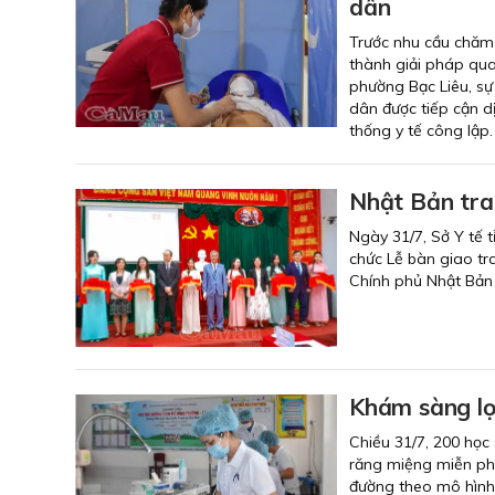
dân
Trước nhu cầu chăm 
thành giải pháp qu
phường Bạc Liêu, sự
dân được tiếp cận dị
thống y tế công lập.
Nhật Bản trao
Ngày 31/7, Sở Y tế 
chức Lễ bàn giao tra
Chính phủ Nhật Bản
Khám sàng lọ
Chiều 31/7, 200 học
răng miệng miễn phí
đường theo mô hình 