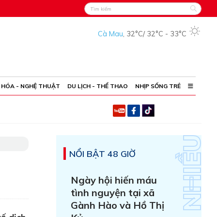
Cà Mau
,
32°C
/
32°C
-
33°C
 HÓA - NGHỆ THUẬT
DU LỊCH - THỂ THAO
NHỊP SỐNG TRẺ
NỔI BẬT 48 GIỜ
Ngày hội hiến máu
tình nguyện tại xã
Gành Hào và Hồ Thị