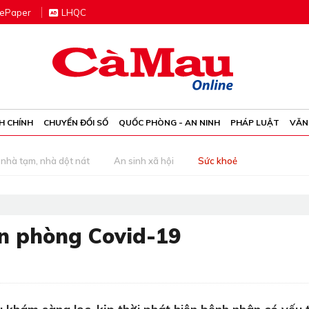
e
P
aper
LHQC
H CHÍNH
CHUYỂN ĐỔI SỐ
QUỐC PHÒNG - AN NINH
PHÁP LUẬT
VĂN
nhà tạm, nhà dột nát
An sinh xã hội
Sức khoẻ
n phòng Covid-19