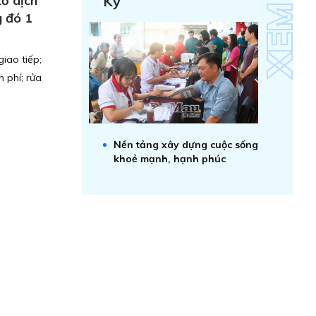
tố dịch
Kỷ
g đó 1
iao tiếp;
 phí; rửa
Nền tảng xây dựng cuộc sống
khoẻ mạnh, hạnh phúc