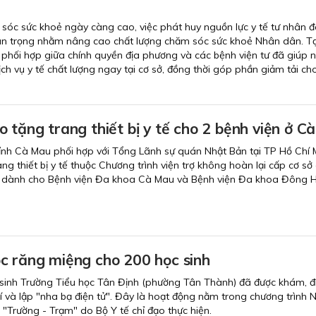
sóc sức khoẻ ngày càng cao, việc phát huy nguồn lực y tế tư nhân đ
an trọng nhằm nâng cao chất lượng chăm sóc sức khoẻ Nhân dân. Tạ
 phối hợp giữa chính quyền địa phương và các bệnh viện tư đã giúp 
ch vụ y tế chất lượng ngay tại cơ sở, đồng thời góp phần giảm tải ch
 tặng trang thiết bị y tế cho 2 bệnh viện ở C
tỉnh Cà Mau phối hợp với Tổng Lãnh sự quán Nhật Bản tại TP Hồ Chí 
ng thiết bị y tế thuộc Chương trình viện trợ không hoàn lại cấp cơ sở
 dành cho Bệnh viện Đa khoa Cà Mau và Bệnh viện Đa khoa Đông H
c răng miệng cho 200 học sinh
 sinh Trường Tiểu học Tân Định (phường Tân Thành) đã được khám, đi
 và lập "nha bạ điện tử". Đây là hoạt động nằm trong chương trình 
"Trường - Trạm" do Bộ Y tế chỉ đạo thực hiện.