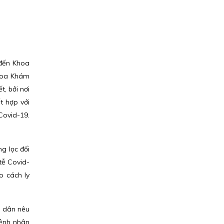
 đến Khoa
Khoa Khám
, bởi nơi
t hợp với
Covid-19.
g lọc đối
tễ Covid-
o cách ly
i dân nêu
bệnh nhân