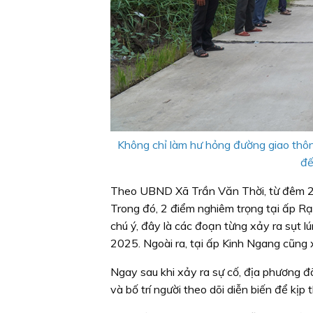
Không chỉ làm hư hỏng đường giao thôn
đế
Theo UBND Xã Trần Văn Thời, từ đêm 20 
Trong đó, 2 điểm nghiêm trọng tại ấp Rạ
chú ý, đây là các đoạn từng xảy ra sụt l
2025. Ngoài ra, tại ấp Kinh Ngang cũng x
Ngay sau khi xảy ra sự cố, địa phương đ
và bố trí người theo dõi diễn biến để kịp 