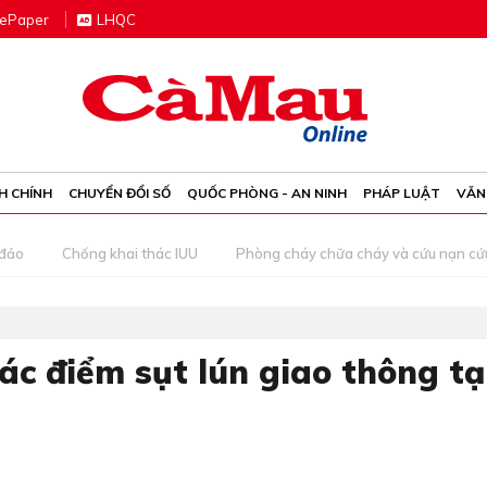
e
P
aper
LHQC
H CHÍNH
CHUYỂN ĐỔI SỐ
QUỐC PHÒNG - AN NINH
PHÁP LUẬT
VĂN
 đảo
Chống khai thác IUU
Phòng cháy chữa cháy và cứu nạn cứ
c điểm sụt lún giao thông tạ