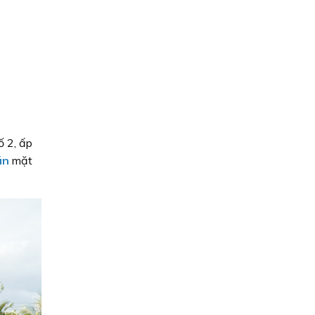
ố 2, ấp
ún
mặt