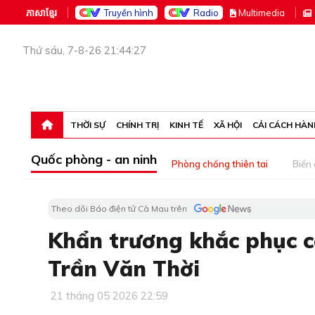
ភាសាខ្មែរ
Truyền hình
Radio
M
ultimedia
Thứ sáu, 7-8-26 21:44:27
THỜI SỰ
CHÍNH TRỊ
KINH TẾ
XÃ HỘI
CẢI CÁCH HÀN
Quốc phòng - an ninh
Phòng chống thiên tai
Biển
Theo dõi Báo điện tử Cà Mau trên
Khẩn trương khắc phục cá
Trần Văn Thời
21 tháng 05 2026 22:59