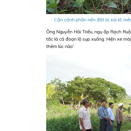
Cận cảnh phần nền đất bị xói lở, mề
Ông Nguyễn Hải Triều, ngụ ấp Rạch Ruộng
tắc là cả đoạn lộ sụp xuống. Hiện xe máy
thêm lúc nào”.