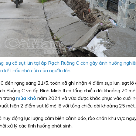
g, sự cố sụt lún tại ấp Rạch Ruộng C còn gây ảnh hưởng nghi
n kết cấu nhà cửa của người dân.
đến rạng sáng 21/5, toàn xã ghi nhận 4 điểm sụp lún, sạt lở 
ch Ruộng C và ấp Bình Minh II có tổng chiều dài khoảng 70 mé
ún trong
mùa khô
năm 2024 và vừa được khắc phục vào cuối 
uất hiện 2 điểm sạt lở mé lộ với tổng chiều dài khoảng 25 mét.
ã huy động lực lượng cắm biển cảnh báo, rào chắn khu vực ngu
thời xử lý các tình huống phát sinh.