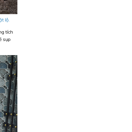
t lộ.
g tích
ẽ sụp