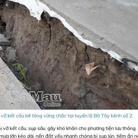
 vỡ kết cấu bê tông vững chắc tại tuyến lộ Bờ Tây kênh số 2.
ị vỡ kết cấu, sụp sâu, gây khó khăn cho phương tiện lưu thông.
mưa lớn kéo dài, nền đất yếu nhanh chóng bị sụp lún, tiềm ẩn 