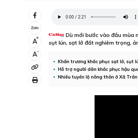
Dù mới bước vào đầu mùa mư
+
sụt lún, sạt lở đất nghiêm trọng, ả
-
Khẩn trương khắc phục sạt lở, sụt l
Hỗ trợ người dân khắc phục hậu quả
Nhiều tuyến lộ nông thôn ở Xã Trần