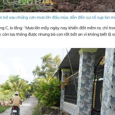
m bở sau những cơn mưa lớn đầu mùa, dẫn đến sự cố sụp lún mặ
 C, lo lắng: “Mưa lớn mấy ngày nay khiến đất mềm ra, chỉ tron
 còn lưu thông được nhưng bà con rất bất an vì không biết lộ s