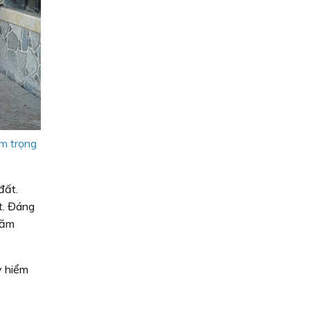
êm trọng
đất.
t. Đáng
năm
y hiểm