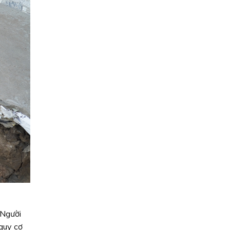
 Người
nguy cơ