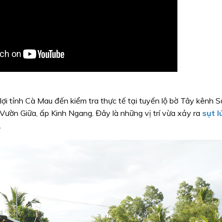
ợi tỉnh Cà Mau đến kiểm tra thực tế tại tuyến lộ bờ Tây kênh S
ườn Giữa, ấp Kinh Ngang. Đây là những vị trí vừa xảy ra
sụt l
.