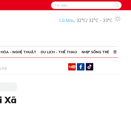
Cà Mau
,
32°C
/
32°C
-
33°C
 HÓA - NGHỆ THUẬT
DU LỊCH - THỂ THAO
NHỊP SỐNG TRẺ
u hộ
i Xã