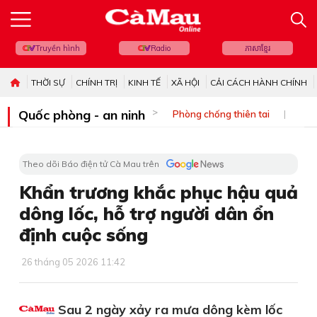
Truyền hình
Radio
ភាសាខ្មែរ
THỜI SỰ
CHÍNH TRỊ
KINH TẾ
XÃ HỘI
CẢI CÁCH HÀNH CHÍNH
Quốc phòng - an ninh
Phòng chống thiên tai
Bi
Theo dõi Báo điện tử Cà Mau trên
Khẩn trương khắc phục hậu quả
dông lốc, hỗ trợ người dân ổn
định cuộc sống
26 tháng 05 2026 11:42
Sau 2 ngày xảy ra mưa dông kèm lốc