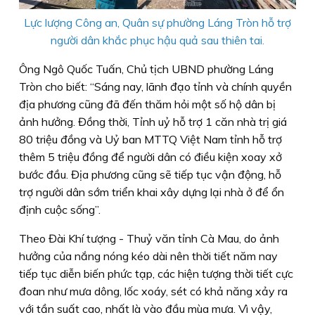
Lực lượng Công an, Quân sự phường Láng Tròn hỗ trợ
người dân khắc phục hậu quả sau thiên tai.
Ông Ngô Quốc Tuấn, Chủ tịch UBND phường Láng
Tròn cho biết: “Sáng nay, lãnh đạo tỉnh và chính quyền
địa phương cũng đã đến thăm hỏi một số hộ dân bị
ảnh hưởng. Đồng thời, Tỉnh uỷ hỗ trợ 1 căn nhà trị giá
80 triệu đồng và Uỷ ban MTTQ Việt Nam tỉnh hỗ trợ
thêm 5 triệu đồng để người dân có điều kiện xoay xở
bước đầu. Địa phương cũng sẽ tiếp tục vận động, hỗ
trợ người dân sớm triển khai xây dựng lại nhà ở để ổn
định cuộc sống”.
Theo Đài Khí tượng - Thuỷ văn tỉnh Cà Mau, do ảnh
hưởng của nắng nóng kéo dài nên thời tiết năm nay
tiếp tục diễn biến phức tạp, các hiện tượng thời tiết cực
đoan như mưa dông, lốc xoáy, sét có khả năng xảy ra
với tần suất cao, nhất là vào đầu mùa mưa. Vì vậy,