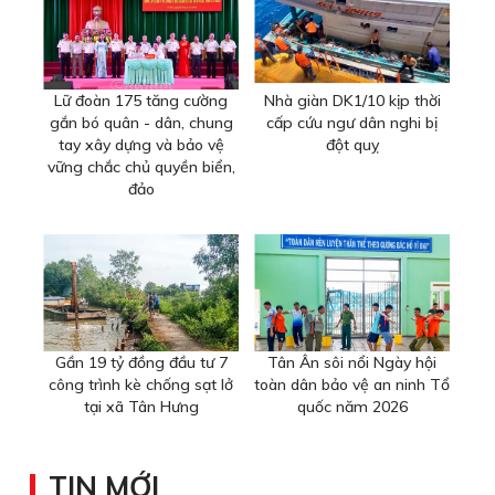
Lữ đoàn 175 tăng cường
Nhà giàn DK1/10 kịp thời
gắn bó quân - dân, chung
cấp cứu ngư dân nghi bị
tay xây dựng và bảo vệ
đột quỵ
vững chắc chủ quyền biển,
đảo
Gần 19 tỷ đồng đầu tư 7
Tân Ân sôi nổi Ngày hội
công trình kè chống sạt lở
toàn dân bảo vệ an ninh Tổ
tại xã Tân Hưng
quốc năm 2026
TIN MỚI