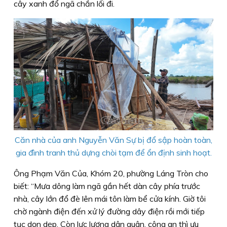
cây xanh đổ ngã chắn lối đi.
Căn nhà của anh Nguyễn Văn Sự bị đổ sập hoàn toàn,
gia đình tranh thủ dựng chòi tạm để ổn định sinh hoạt.
Ông Phạm Văn Của, Khóm 20, phường Láng Tròn cho
biết: “Mưa dông làm ngã gần hết dàn cây phía trước
nhà, cây lớn đổ đè lên mái tôn làm bể cửa kính. Giờ tôi
chờ ngành điện đến xử lý đường dây điện rồi mới tiếp
tục dọn dẹp. Còn lực lượng dân quân, công an thì ưu