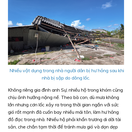
Nhiều vật dụng trong nhà người dân bị hư hỏng sau khi
nhà bị sập do dông lốc.
Không riêng gia đình anh Sự, nhiều hộ trong khóm cũng
chịu ảnh hưởng nặng nề. Theo bà con, dù mưa không
lớn nhưng cơn lốc xảy ra trong thời gian ngắn với sức
gió rất mạnh đã cuốn bay nhiều mái tôn, làm hư hỏng
đồ đạc trong nhà. Nhiều hộ phải khẩn trương di dời tài
sản, che chắn tạm thời để tránh mưa gió và dọn dẹp