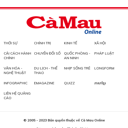
THỜI SỰ
CHÍNH TRỊ
KINH TẾ
XÃ HỘI
CẢI CÁCH HÀNH
CHUYỂN ĐỔI SỐ
QUỐC PHÒNG -
PHÁP LUẬT
CHÍNH
AN NINH
VĂN HÓA -
DU LỊCH - THỂ
NHỊP SỐNG TRẺ
LONGFORM
NGHỆ THUẬT
THAO
INFOGRAPHIC
EMAGAZINE
QUIZZ
ភាសាខ្មែរ
LIÊN HỆ QUẢNG
CÁO
© 2005 - 2023 Bản quyền thuộc về Cà Mau Online