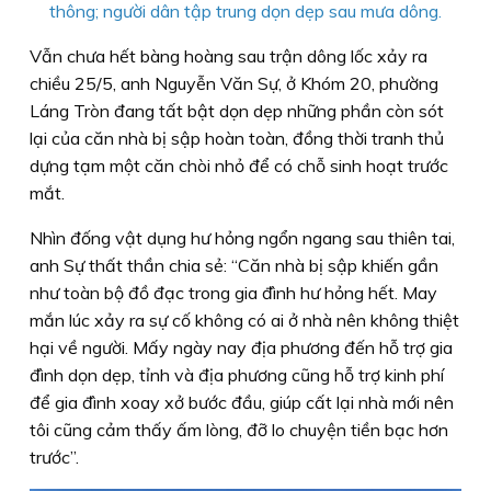
thông; người dân tập trung dọn dẹp sau mưa dông.
Vẫn chưa hết bàng hoàng sau trận dông lốc xảy ra
chiều 25/5, anh Nguyễn Văn Sự, ở Khóm 20, phường
Láng Tròn đang tất bật dọn dẹp những phần còn sót
lại của căn nhà bị sập hoàn toàn, đồng thời tranh thủ
dựng tạm một căn chòi nhỏ để có chỗ sinh hoạt trước
mắt.
Nhìn đống vật dụng hư hỏng ngổn ngang sau thiên tai,
anh Sự thất thần chia sẻ: “Căn nhà bị sập khiến gần
như toàn bộ đồ đạc trong gia đình hư hỏng hết. May
mắn lúc xảy ra sự cố không có ai ở nhà nên không thiệt
hại về người. Mấy ngày nay địa phương đến hỗ trợ gia
đình dọn dẹp, tỉnh và địa phương cũng hỗ trợ kinh phí
để gia đình xoay xở bước đầu, giúp cất lại nhà mới nên
tôi cũng cảm thấy ấm lòng, đỡ lo chuyện tiền bạc hơn
trước”.