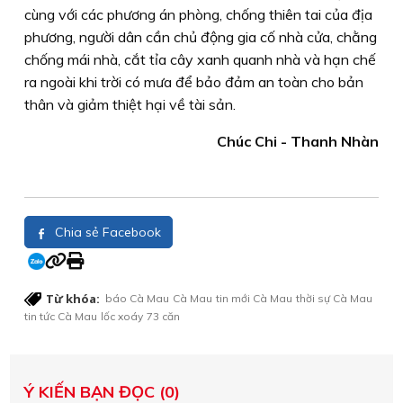
cùng với các phương án phòng, chống thiên tai của địa
phương, người dân cần chủ động gia cố nhà cửa, chằng
chống mái nhà, cắt tỉa cây xanh quanh nhà và hạn chế
ra ngoài khi trời có mưa để bảo đảm an toàn cho bản
thân và giảm thiệt hại về tài sản.
Chúc Chi - Thanh Nhàn
Chia sẻ Facebook
Từ khóa:
báo Cà Mau
Cà Mau
tin mới Cà Mau
thời sự Cà Mau
tin tức Cà Mau
lốc xoáy
73 căn
Ý KIẾN BẠN ĐỌC (0)