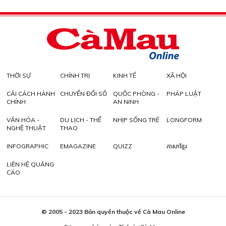
THỜI SỰ
CHÍNH TRỊ
KINH TẾ
XÃ HỘI
CẢI CÁCH HÀNH
CHUYỂN ĐỔI SỐ
QUỐC PHÒNG -
PHÁP LUẬT
CHÍNH
AN NINH
VĂN HÓA -
DU LỊCH - THỂ
NHỊP SỐNG TRẺ
LONGFORM
NGHỆ THUẬT
THAO
INFOGRAPHIC
EMAGAZINE
QUIZZ
ភាសាខ្មែរ
LIÊN HỆ QUẢNG
CÁO
© 2005 - 2023 Bản quyền thuộc về Cà Mau Online