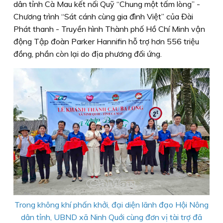
dân tỉnh Cà Mau kết nối Quỹ “Chung một tấm lòng” -
Chương trình “Sát cánh cùng gia đình Việt” của Đài
Phát thanh - Truyền hình Thành phố Hồ Chí Minh vận
động Tập đoàn Parker Hannifin hỗ trợ hơn 556 triệu
đồng, phần còn lại do địa phương đối ứng.
Trong không khí phấn khởi, đại diện lãnh đạo Hội Nông
dân tỉnh, UBND xã Ninh Quới cùng đơn vị tài trợ đã