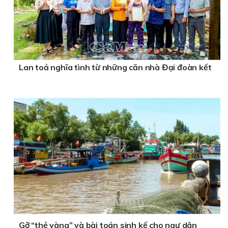
Lan toả nghĩa tình từ những căn nhà Đại đoàn kết
Gỡ “thẻ vàng” và bài toán sinh kế cho ngư dân