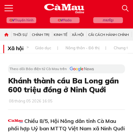
Truyền hình
Radio
ភាសាខ្មែរ
THỜI SỰ
CHÍNH TRỊ
KINH TẾ
XÃ HỘI
CẢI CÁCH HÀNH CHÍNH
Xã hội
Giáo dục
Nông thôn - Đô thị
Chung tay 
Theo dõi Báo điện tử Cà Mau trên
Khánh thành cầu Ba Long gần
600 triệu đồng ở Ninh Quới
08 tháng 05 2026 16:05
Chiều 8/5, Hội Nông dân tỉnh Cà Mau
phối hợp Uỷ ban MTTQ Việt Nam xã Ninh Quới