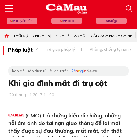
Truyền hình
Radio
ភាសាខ្មែរ
THỜI SỰ
CHÍNH TRỊ
KINH TẾ
XÃ HỘI
CẢI CÁCH HÀNH CHÍNH
Pháp luật
Trợ giúp pháp lý
Phòng, chống tệ nạn xã 
Theo dõi Báo điện tử Cà Mau trên
Khi gia đình mất đi trụ cột
20 tháng 11 2017 11:00
(CMO) Có chứng kiến di chứng, những
nỗi ám ảnh do tai nạn giao thông để lại mới
thấy được sự đau thương, mất mát, tổn thất