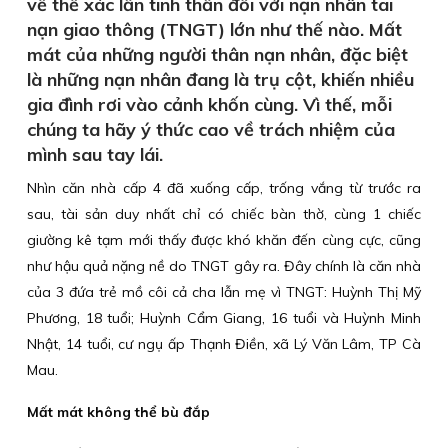
về thể xác lẫn tinh thần đối với nạn nhân tai
nạn giao thông (TNGT) lớn như thế nào. Mất
mát của những người thân nạn nhân, đặc biệt
là những nạn nhân đang là trụ cột, khiến nhiều
gia đình rơi vào cảnh khốn cùng. Vì thế, mỗi
chúng ta hãy ý thức cao về trách nhiệm của
mình sau tay lái.
Nhìn căn nhà cấp 4 đã xuống cấp, trống vắng từ trước ra
sau, tài sản duy nhất chỉ có chiếc bàn thờ, cùng 1 chiếc
giường kê tạm mới thấy được khó khăn đến cùng cực, cũng
như hậu quả nặng nề do TNGT gây ra. Đây chính là căn nhà
của 3 đứa trẻ mồ côi cả cha lẫn mẹ vì TNGT: Huỳnh Thị Mỹ
Phương, 18 tuổi; Huỳnh Cẩm Giang, 16 tuổi và Huỳnh Minh
Nhật, 14 tuổi, cư ngụ ấp Thạnh Điền, xã Lý Văn Lâm, TP Cà
Mau.
Mất mát không thể bù đắp