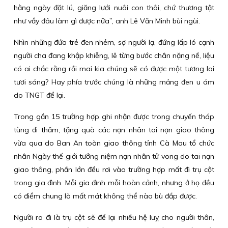
hằng ngày đặt lú, giăng lưới nuôi con thôi, chứ thương tật
như vầy đâu làm gì được nữa”, anh Lê Văn Minh bùi ngùi.
Nhìn những đứa trẻ đen nhẻm, sợ người lạ, đứng lấp ló cạnh
người cha đang khập khiễng, lê từng bước chân nặng nề, liệu
có ai chắc rằng rồi mai kia chúng sẽ có được một tương lai
tươi sáng? Hay phía trước chúng là những mảng đen u ám
do TNGT để lại.
Trong gần 15 trường hợp ghi nhận được trong chuyến tháp
tùng đi thăm, tặng quà các nạn nhân tai nạn giao thông
vừa qua do Ban An toàn giao thông tỉnh Cà Mau tổ chức
nhân Ngày thế giới tưởng niệm nạn nhân tử vong do tai nạn
giao thông, phần lớn đều rơi vào trường hợp mất đi trụ cột
trong gia đình. Mỗi gia đình mỗi hoàn cảnh, nhưng ở họ đều
có điểm chung là mất mát không thể nào bù đắp được.
Người ra đi là trụ cột sẽ để lại nhiều hệ luỵ cho người thân,