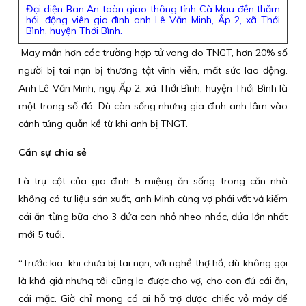
Đại diện Ban An toàn giao thông tỉnh Cà Mau đền thăm
hỏi, động viên gia đình anh Lê Văn Minh, Ấp 2, xã Thới
Bình, huyện Thới Bình.
May mắn hơn các trường hợp tử vong do TNGT, hơn 20% số
người bị tai nạn bị thương tật vĩnh viễn, mất sức lao động.
Anh Lê Văn Minh, ngụ Ấp 2, xã Thới Bình, huyện Thới Bình là
một trong số đó. Dù còn sống nhưng gia đình anh lâm vào
cảnh túng quẫn kể từ khi anh bị TNGT.
Cần sự chia sẻ
Là trụ cột của gia đình 5 miệng ăn sống trong căn nhà
không có tư liệu sản xuất, anh Minh cùng vợ phải vất vả kiếm
cái ăn từng bữa cho 3 đứa con nhỏ nheo nhóc, đứa lớn nhất
mới 5 tuổi.
“Trước kia, khi chưa bị tai nạn, với nghề thợ hồ, dù không gọi
là khá giả nhưng tôi cũng lo được cho vợ, cho con đủ cái ăn,
cái mặc. Giờ chỉ mong có ai hỗ trợ được chiếc vỏ máy để