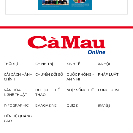
THỜI SỰ
CHÍNH TRỊ
KINH TẾ
XÃ HỘI
CẢI CÁCH HÀNH
CHUYỂN ĐỔI SỐ
QUỐC PHÒNG -
PHÁP LUẬT
CHÍNH
AN NINH
VĂN HÓA -
DU LỊCH - THỂ
NHỊP SỐNG TRẺ
LONGFORM
NGHỆ THUẬT
THAO
INFOGRAPHIC
EMAGAZINE
QUIZZ
ភាសាខ្មែរ
LIÊN HỆ QUẢNG
CÁO