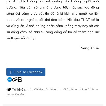
gia đình khi không còn nơi nương tựa, không người nuôi
dưỡng. Nếu còn sống mà thương tật, mất sức lao động,
sống đời sống thực vật thì đó là bi kịch cho người có liên
quan và cái nghèo, cái khổ đeo bám. Nỗi đau TNGT để lại
vô cùng lớn, vì thế, những hoàn cảnh không may này rất cần
sự đồng cảm, sẻ chia từ cộng đồng để họ có thêm nghị lực
vượt qua nỗi đau./.
Song Khuê
Chia sẻ Facebook
Từ khóa:
báo Cà Mau
Cà Mau
tin mới Cà Mau
thời sự Cà Mau
tin tức Cà Mau