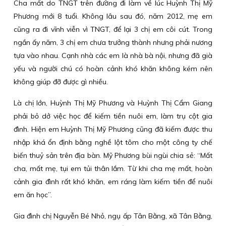
Cha mất do TNGT trên đường đi làm về lúc Huỳnh Thị Mỹ
Phương mới 8 tuổi. Không lâu sau đó, năm 2012, mẹ em
cũng ra đi vĩnh viễn vì TNGT, để lại 3 chị em côi cút. Trong
ngần ấy năm, 3 chị em chưa trưởng thành nhưng phải nương
tựa vào nhau. Cạnh nhà các em là nhà bà nội, nhưng đã già
yếu và người chú có hoàn cảnh khó khăn không kém nên
không giúp đỡ được gì nhiều.
Là chị lớn, Huỳnh Thị Mỹ Phương và Huỳnh Thị Cẩm Giang
phải bỏ dở việc học để kiếm tiền nuôi em, làm trụ cột gia
đình. Hiện em Huỳnh Thị Mỹ Phương cũng đã kiếm được thu
nhập khá ổn định bằng nghề lột tôm cho một công ty chế
biến thuỷ sản trên địa bàn. Mỹ Phương bùi ngùi chia sẻ: “Mất
cha, mất mẹ, tụi em tủi thân lắm. Từ khi cha mẹ mất, hoàn
cảnh gia đình rất khó khăn, em ráng làm kiếm tiền để nuôi
em ăn học”.
Gia đình chị Nguyễn Bé Nhỏ, ngụ ấp Tân Bằng, xã Tân Bằng,