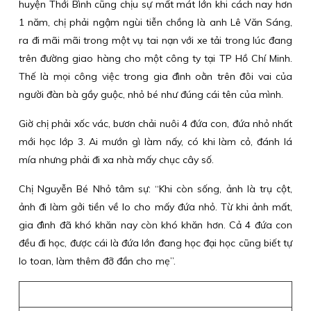
huyện Thới Bình cũng chịu sự mất mát lớn khi cách nay hơn
1 năm, chị phải ngậm ngùi tiễn chồng là anh Lê Văn Sáng,
ra đi mãi mãi trong một vụ tai nạn với xe tải trong lúc đang
trên đường giao hàng cho một công ty tại TP Hồ Chí Minh.
Thế là mọi công việc trong gia đình oằn trên đôi vai của
người đàn bà gầy guộc, nhỏ bé như đúng cái tên của mình.
Giờ chị phải xốc vác, bươn chải nuôi 4 đứa con, đứa nhỏ nhất
mới học lớp 3. Ai mướn gì làm nấy, có khi làm cỏ, đánh lá
mía nhưng phải đi xa nhà mấy chục cây số.
Chị Nguyễn Bé Nhỏ tâm sự: “Khi còn sống, ảnh là trụ cột,
ảnh đi làm gởi tiền về lo cho mấy đứa nhỏ. Từ khi ảnh mất,
gia đình đã khó khăn nay còn khó khăn hơn. Cả 4 đứa con
đều đi học, được cái là đứa lớn đang học đại học cũng biết tự
lo toan, làm thêm đỡ đần cho mẹ”.