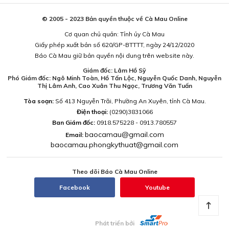
© 2005 - 2023 Bản quyền thuộc về Cà Mau Online
Cơ quan chủ quản: Tỉnh ủy Cà Mau
Giấy phép xuất bản số 620/GP-BTTTT, ngày 24/12/2020
Báo Cà Mau giữ bản quyền nội dung trên website này.
Giám đốc: Lâm Hồ Sỹ
Phó Giám đốc: Ngô Minh Toàn, Hồ Tấn Lộc, Nguyễn Quốc Danh, Nguyễn
Thị Lâm Anh, Cao Xuân Thu Ngọc, Trương Văn Tuấn
Tòa soạn:
Số 413 Nguyễn Trãi, Phường An Xuyên, tỉnh Cà Mau.
Điện thoại:
(0290)3831066
Ban Giám đốc:
0918.575228 - 0913.780557
baocamau@gmail.com
Email:
baocamau.phongkythuat@gmail.com
Theo dõi Báo Cà Mau Online
Facebook
Youtube
Phát triển bởi