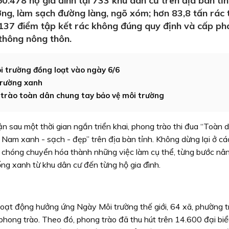
.478 hộ gia đình tại 733 khu dân cư trên địa bàn tỉ
ờng, làm sạch đường làng, ngõ xóm; hơn 83,8 tấn rác 
 137 điểm tập kết rác không đúng quy định và cấp ph
 thông nông thôn.
i trường đồng loạt vào ngày 6/6
trường xanh
trào toàn dân chung tay bảo vệ môi trường
n sau một thời gian ngắn triển khai, phong trào thi đua “Toàn 
 Nam xanh - sạch - đẹp” trên địa bàn tỉnh. Không dừng lại ở cá
 chóng chuyển hóa thành những việc làm cụ thể, từng bước nâ
ng xanh từ khu dân cư đến từng hộ gia đình.
hoạt động hưởng ứng Ngày Môi trường thế giới, 64 xã, phường t
phong trào. Theo đó, phong trào đã thu hút trên 14.600 đại biể