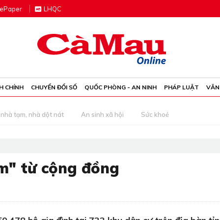
e
P
aper
LHQC
H CHÍNH
CHUYỂN ĐỔI SỐ
QUỐC PHÒNG - AN NINH
PHÁP LUẬT
VĂN
nhà tạm, nhà dột nát
An sinh xã hội
Sức khoẻ
m" từ cộng đồng