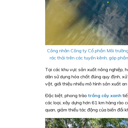
Công nhân Công ty Cổ phần Môi trường 
rác thải trên các tuyến kênh, góp phầ
Tại các khu vực sản xuất nông nghiệp, h
dân sử dụng hóa chất đúng quy định, xử 
vật, giới thiệu nhiều mô hình sản xuất an
Đặc biệt, phong trào
trồng cây xanh
ti
các loại, xây dựng hơn 61 km hàng rào c
quan, giảm thiểu tác động của biến đổi 