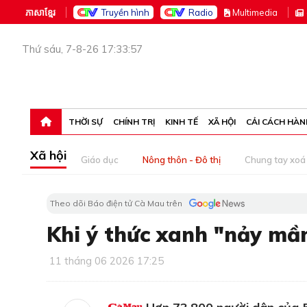
ភាសាខ្មែរ
Truyền hình
Radio
M
ultimedia
Thứ sáu, 7-8-26 17:33:57
THỜI SỰ
CHÍNH TRỊ
KINH TẾ
XÃ HỘI
CẢI CÁCH HÀN
Xã hội
Giáo dục
Nông thôn - Đô thị
Chung tay xoá 
Theo dõi Báo điện tử Cà Mau trên
Khi ý thức xanh "nảy mầ
11 tháng 06 2026 17:25