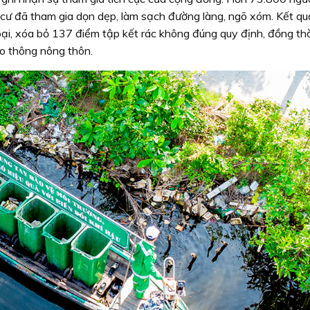
cư đã tham gia dọn dẹp, làm sạch đường làng, ngõ xóm. Kết qu
loại, xóa bỏ 137 điểm tập kết rác không đúng quy định, đồng th
ao thông nông thôn.