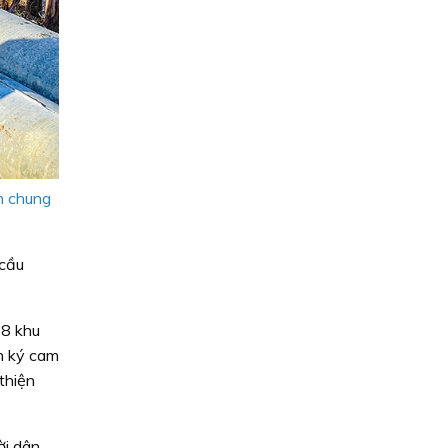
n chung
 cầu
58 khu
ân ký cam
thiện
ời dân