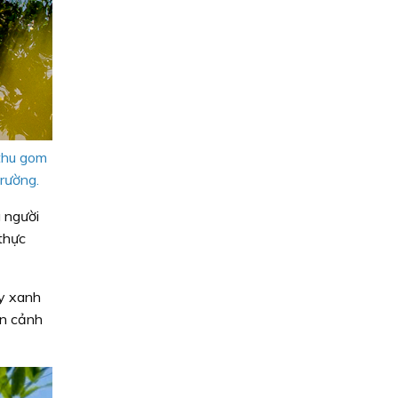
thu gom
rường.
g người
thực
y xanh
ện cảnh