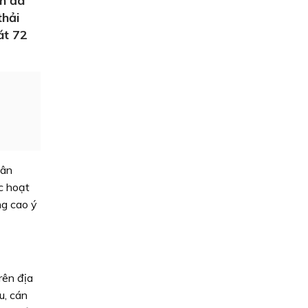
nh đã
thải
át 72
dân
c hoạt
ng cao ý
rên địa
u, cán