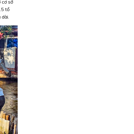
 cơ sở
15 tổ
 dài.