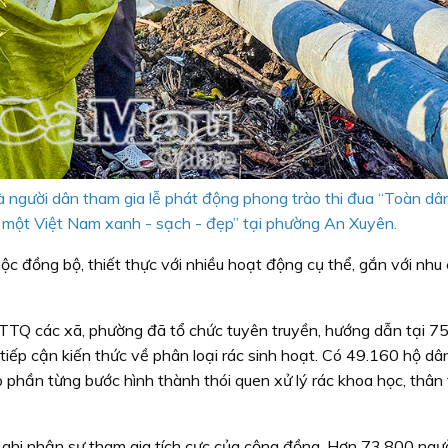
à người dân tham gia lễ phát động phong trào thi đua “Toàn dâ
ì một Việt Nam xanh - sạch - đẹp” tại phường An Xuyên.
ộc đồng bộ, thiết thực với nhiều hoạt động cụ thể, gắn với nhu
 MTTQ các xã, phường đã tổ chức tuyên truyền, hướng dẫn tại 7
tiếp cận kiến thức về phân loại rác sinh hoạt. Có 49.160 hộ d
óp phần từng bước hình thành thói quen xử lý rác khoa học, thân 
 ghi nhận sự tham gia tích cực của cộng đồng. Hơn 73.800 ngư