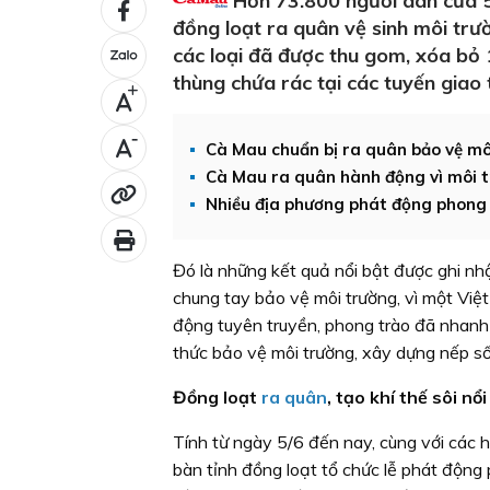
Hơn 73.800 người dân của 50
đồng loạt ra quân vệ sinh môi trư
các loại đã được thu gom, xóa bỏ
thùng chứa rác tại các tuyến giao
+
-
Cà Mau chuẩn bị ra quân bảo vệ mô
Cà Mau ra quân hành động vì môi 
Nhiều địa phương phát động phong 
Đó là những kết quả nổi bật được ghi nhậ
chung tay bảo vệ môi trường, vì một Việt
động tuyên truyền, phong trào đã nhanh
thức bảo vệ môi trường, xây dựng nếp số
Đồng loạt
ra quân
, tạo khí thế sôi nổi
Tính từ ngày 5/6 đến nay, cùng với các 
bàn tỉnh đồng loạt tổ chức lễ phát động 