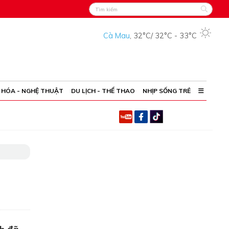
Cà Mau
,
32°C
/
32°C
-
33°C
 HÓA - NGHỆ THUẬT
DU LỊCH - THỂ THAO
NHỊP SỐNG TRẺ