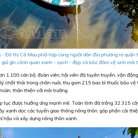
- Đô thị Cà Mau phối hợp cùng người dân địa phương ra quân 
n giữ gìn cảnh quan xanh - sạch - đẹp và bảo đảm vệ sinh môi t
ơn 1.100 cán bộ, đoàn viên, hội viên đã tuyên truyền, vận độn
lý chất thải trong chăn nuôi, thu gom 215 bao bì thuốc bảo vệ 
 toàn, thân thiện với môi trường.
ếp tục được hưởng ứng mạnh mẽ. Toàn tỉnh đã trồng 32.315 câ
ây xanh dọc các tuyến giao thông nông thôn, góp phần cải thi
khí hậu và xây dựng nông thôn xanh.