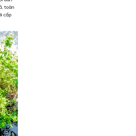
ả, toàn
ời cấp