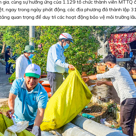
am gia, cùng sự hưởng ứng của 1.129 tổ chức thành viên MTTQ ở
t, ngay trong ngày phát động, các địa phương đã thành lập 3
ảng quan trọng để duy trì các hoạt động bảo vệ môi trường lâu