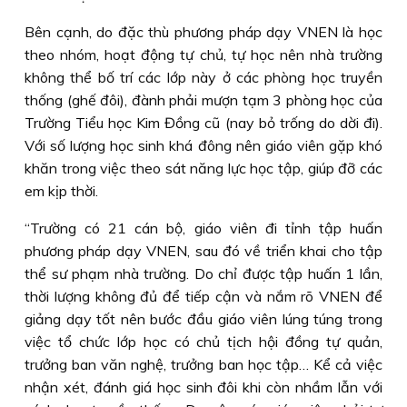
Bên cạnh, do đặc thù phương pháp dạy VNEN là học
theo nhóm, hoạt động tự chủ, tự học nên nhà trường
không thể bố trí các lớp này ở các phòng học truyền
thống (ghế đôi), đành phải mượn tạm 3 phòng học của
Trường Tiểu học Kim Đồng cũ (nay bỏ trống do dời đi).
Với số lượng học sinh khá đông nên giáo viên gặp khó
khăn trong việc theo sát năng lực học tập, giúp đỡ các
em kịp thời.
“Trường có 21 cán bộ, giáo viên đi tỉnh tập huấn
phương pháp dạy VNEN, sau đó về triển khai cho tập
thể sư phạm nhà trường. Do chỉ được tập huấn 1 lần,
thời lượng không đủ để tiếp cận và nắm rõ VNEN để
giảng dạy tốt nên bước đầu giáo viên lúng túng trong
việc tổ chức lớp học có chủ tịch hội đồng tự quản,
trưởng ban văn nghệ, trưởng ban học tập… Kể cả việc
nhận xét, đánh giá học sinh đôi khi còn nhầm lẫn với