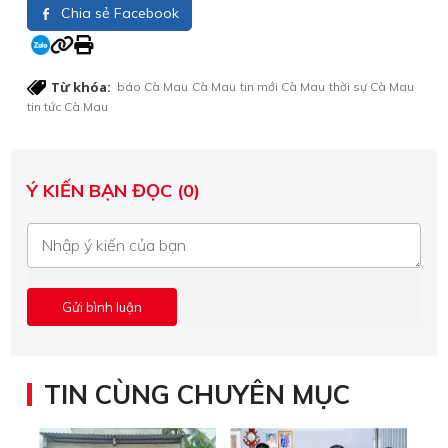
Chia sẻ Facebook
Từ khóa:
báo Cà Mau
Cà Mau
tin mới Cà Mau
thời sự Cà Mau
tin tức Cà Mau
Ý KIẾN BẠN ĐỌC (0)
TIN CÙNG CHUYÊN MỤC