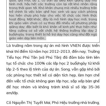
quốc gia mức độ 1, cơ bản đủ điều kiện giảng dạy mô
hình mới, hầu hết các trường còn lại rất khó nhân rộng
trong thời gian tới. Khó khăn chung mà nhiều trường trăn
trở chính là việc bàn ghế học sinh và quy cách phòng
học hiện chưa phù hợp cho việc tổ chức các hình thức
hoạt động. Mặt khác, đây là mô hình dạy học mới, trong
khi giáo viên chưa có sự thay đổi nhiều về phương pháp
giảng dạy; đặc biệt là khó khăn về kinh phí thực hiện như:
tăng cường cơ sở vật chất, hệ thống trường lớp dạy 2
buổi/ngày, trang thiết bị hỗ trợ dạy học cũng như đội ngũ
giáo viên dạy liên môn...
Là trường nằm trong dự án mô hình VNEN được triển
khai thí điểm từ năm học 2012-2013, đến nay, Trường
Tiểu học Phú Tân (xã Phú Tân) đã đảm bảo tính liên
tục tổ chức cho 100% các lớp học 2 buổi/ngày từ khối
lớp 2-5 theo lộ trình của dự án. Song, vẫn gặp khó bởi
các phòng học thiết kế có diện tích hẹp, làm hạn chế
đến việc tổ chức không gian lớp học, sắp xếp bàn ghế
để học nhóm và không tránh khỏi sĩ số lớp 35-36
em/lớp.
Cô Nguyễn Thị Tuyết Mai, Phó Hiệu trưởng nhà trường,