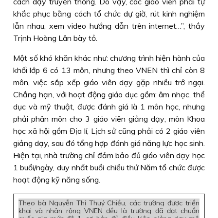
cách dạy truyền thống. Do vậy, các giáo viên phải tự
khắc phục bằng cách tổ chức dự giờ, rút kinh nghiệm
lẫn nhau, xem video hướng dẫn trên internet…”, thầy
Trịnh Hoàng Lân bày tỏ.
Một số khó khăn khác như: chương trình hiện hành của
khối lớp 6 có 13 môn, nhưng theo VNEN thì chỉ còn 8
môn, việc sắp xếp giáo viên dạy gặp nhiều trở ngại.
Chẳng hạn, với hoạt động giáo dục gồm: âm nhạc, thể
dục và mỹ thuật, được đánh giá là 1 môn học, nhưng
phải phân môn cho 3 giáo viên giảng dạy; môn Khoa
học xã hội gồm Địa lí, Lịch sử cũng phải có 2 giáo viên
giảng dạy, sau đó tổng hợp đánh giá năng lực học sinh.
Hiện tại, nhà trường chỉ đảm bảo đủ giáo viên dạy học
1 buổi/ngày, duy nhất buổi chiều thứ Năm tổ chức được
hoạt động kỹ năng sống.
Theo bà Nguyễn Thị Thuý Chiều, các trường được triển
khai và nhân rộng VNEN đều là trường đã đạt chuẩn