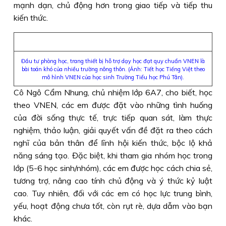
mạnh dạn, chủ động hơn trong giao tiếp và tiếp thu
kiến thức.
Đầu tư phòng học, trang thiết bị hỗ trợ dạy học đạt quy chuẩn VNEN là
bài toán khó của nhiều trường nông thôn. (Ảnh: Tiết học Tiếng Việt theo
mô hình VNEN của học sinh Trường Tiểu học Phú Tân).
Cô Ngô Cẩm Nhung, chủ nhiệm lớp 6A7, cho biết, học
theo VNEN, các em được đặt vào những tình huống
của đời sống thực tế, trực tiếp quan sát, làm thực
nghiệm, thảo luận, giải quyết vấn đề đặt ra theo cách
nghĩ của bản thân để lĩnh hội kiến thức, bộc lộ khả
năng sáng tạo. Đặc biệt, khi tham gia nhóm học trong
lớp (5-6 học sinh/nhóm), các em được học cách chia sẻ,
tương trợ, nâng cao tính chủ động và ý thức kỷ luật
cao. Tuy nhiên, đối với các em có học lực trung bình,
yếu, hoạt động chưa tốt, còn rụt rè, dựa dẫm vào bạn
khác.