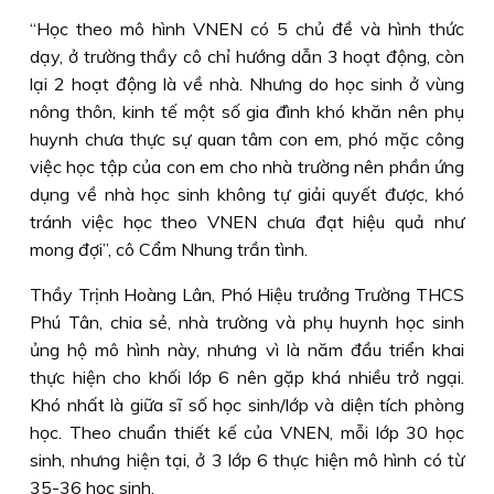
“Học theo mô hình VNEN có 5 chủ đề và hình thức
dạy, ở trường thầy cô chỉ hướng dẫn 3 hoạt động, còn
lại 2 hoạt động là về nhà. Nhưng do học sinh ở vùng
nông thôn, kinh tế một số gia đình khó khăn nên phụ
huynh chưa thực sự quan tâm con em, phó mặc công
việc học tập của con em cho nhà trường nên phần ứng
dụng về nhà học sinh không tự giải quyết được, khó
tránh việc học theo VNEN chưa đạt hiệu quả như
mong đợi”, cô Cẩm Nhung trần tình.
Thầy Trịnh Hoàng Lân, Phó Hiệu trưởng Trường THCS
Phú Tân, chia sẻ, nhà trường và phụ huynh học sinh
ủng hộ mô hình này, nhưng vì là năm đầu triển khai
thực hiện cho khối lớp 6 nên gặp khá nhiều trở ngại.
Khó nhất là giữa sĩ số học sinh/lớp và diện tích phòng
học. Theo chuẩn thiết kế của VNEN, mỗi lớp 30 học
sinh, nhưng hiện tại, ở 3 lớp 6 thực hiện mô hình có từ
35-36 học sinh.