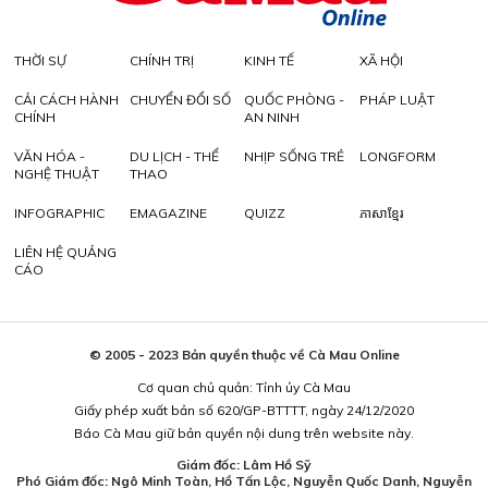
THỜI SỰ
CHÍNH TRỊ
KINH TẾ
XÃ HỘI
CẢI CÁCH HÀNH
CHUYỂN ĐỔI SỐ
QUỐC PHÒNG -
PHÁP LUẬT
CHÍNH
AN NINH
VĂN HÓA -
DU LỊCH - THỂ
NHỊP SỐNG TRẺ
LONGFORM
NGHỆ THUẬT
THAO
INFOGRAPHIC
EMAGAZINE
QUIZZ
ភាសាខ្មែរ
LIÊN HỆ QUẢNG
CÁO
© 2005 - 2023 Bản quyền thuộc về Cà Mau Online
Cơ quan chủ quản: Tỉnh ủy Cà Mau
Giấy phép xuất bản số 620/GP-BTTTT, ngày 24/12/2020
Báo Cà Mau giữ bản quyền nội dung trên website này.
Giám đốc: Lâm Hồ Sỹ
Phó Giám đốc: Ngô Minh Toàn, Hồ Tấn Lộc, Nguyễn Quốc Danh, Nguyễn