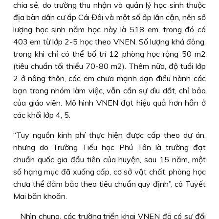
chia sẻ, do trường thu nhận và quản lý học sinh thuộc
địa bàn dân cư ấp Cái Đôi và một số ấp lân cận, nên số
lượng học sinh năm học này là 518 em, trong đó có
403 em từ lớp 2-5 học theo VNEN. Số lượng khá đông,
trong khi chỉ có thể bố trí 12 phòng học rộng 50 m2
(tiêu chuẩn tối thiểu 70-80 m2). Thêm nữa, độ tuổi lớp
2 ở nông thôn, các em chưa mạnh dạn điều hành các
bạn trong nhóm làm việc, vẫn cần sự dìu dắt, chỉ bảo
của giáo viên. Mô hình VNEN đạt hiệu quả hơn hẳn ở
các khối lớp 4, 5.
“Tuy nguồn kinh phí thực hiện được cấp theo dự án,
nhưng do Trường Tiểu học Phú Tân là trường đạt
chuẩn quốc gia đầu tiên của huyện, sau 15 năm, một
số hạng mục đã xuống cấp, cơ sở vật chất, phòng học
chưa thể đảm bảo theo tiêu chuẩn quy định”, cô Tuyết
Mai băn khoăn.
Nhìn chung, các trường triển khai VNEN đã có sự đổi