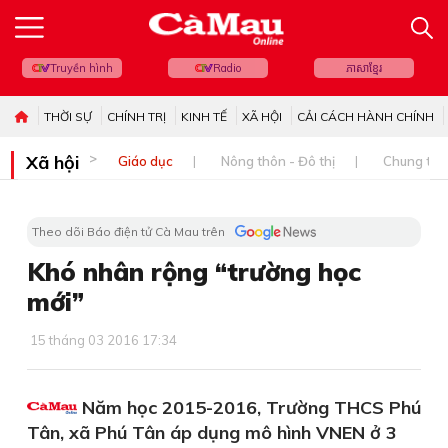
Truyền hình
Radio
ភាសាខ្មែរ
THỜI SỰ
CHÍNH TRỊ
KINH TẾ
XÃ HỘI
CẢI CÁCH HÀNH CHÍNH
Xã hội
Giáo dục
Nông thôn - Đô thị
Chung tay 
Theo dõi Báo điện tử Cà Mau trên
Khó nhân rộng “trường học
mới”
15 tháng 03 2016 17:34
Năm học 2015-2016, Trường THCS Phú
Tân, xã Phú Tân áp dụng mô hình VNEN ở 3