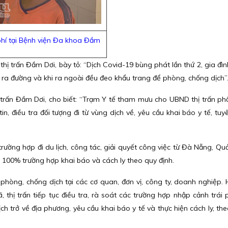
phí tại Bệnh viện Đa khoa Đầm
ị trấn Đầm Dơi, bày tỏ: “Dịch Covid-19 bùng phát lần thứ 2, gia đình
ới ra đường và khi ra ngoài đều đeo khẩu trang để phòng, chống dịch”
 trấn Đầm Dơi, cho biết: “Trạm Y tế tham mưu cho UBND thị trấn phố
, điều tra đối tượng đi từ vùng dịch về, yêu cầu khai báo y tế, tuyê
rường hợp đi du lịch, công tác, giải quyết công việc từ Đà Nẵng, Q
ó 100% trường hợp khai báo và cách ly theo quy định.
phòng, chống dịch tại các cơ quan, đơn vị, công ty, doanh nghiệp. 
hị trấn tiếp tục điều tra, rà soát các trường hợp nhập cảnh trái 
ịch trở về địa phương, yêu cầu khai báo y tế và thực hiện cách ly, th