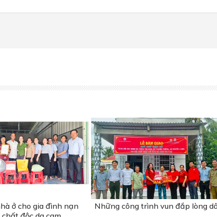
hà ở cho gia đình nạn
Những công trình vun đắp lòng d
 chất độc da cam