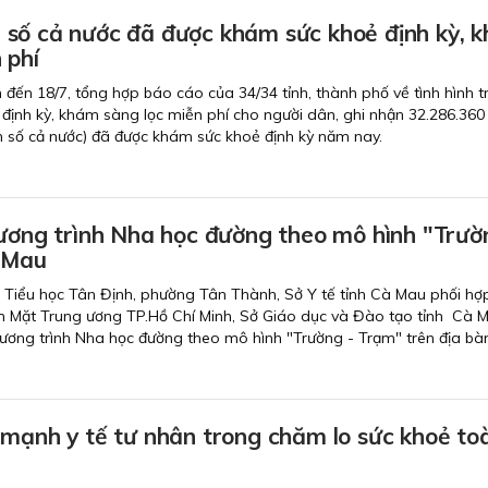
số cả nước đã được khám sức khoẻ định kỳ, 
 phí
nh đến 18/7, tổng hợp báo cáo của 34/34 tỉnh, thành phố về tình hình t
định kỳ, khám sàng lọc miễn phí cho người dân, ghi nhận 32.286.360
 số cả nước) đã được khám sức khoẻ định kỳ năm nay.
hương trình Nha học đường theo mô hình "Trườ
 Mau
g Tiểu học Tân Định, phường Tân Thành, Sở Y tế tỉnh Cà Mau phối hợp
 Mặt Trung ương TP.Hồ Chí Minh, Sở Giáo dục và Đào tạo tỉnh Cà M
Chương trình Nha học đường theo mô hình "Trường - Trạm" trên địa bàn
 mạnh y tế tư nhân trong chăm lo sức khoẻ to