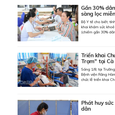
Gần 30% dân 
sàng lọc miễn
Bộ Y tế cho biết, tí
khai khám sức khoẻ 
(chiếm gần 30% dân
Triển khai C
Trạm" tại Cà
Sáng 1/8, tại Trườn
Bệnh viện Răng Hàm
chức lễ triển khai 
Phát huy sức
dân