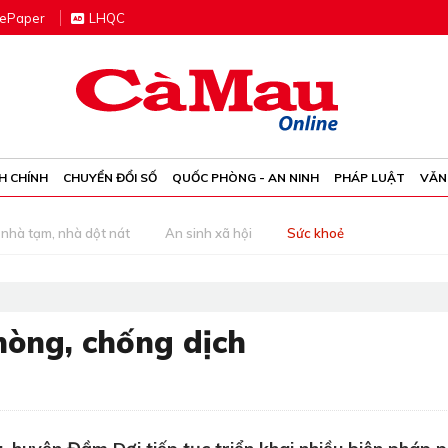
e
P
aper
LHQC
H CHÍNH
CHUYỂN ĐỔI SỐ
QUỐC PHÒNG - AN NINH
PHÁP LUẬT
VĂN
nhà tạm, nhà dột nát
An sinh xã hội
Sức khoẻ
òng, chống dịch