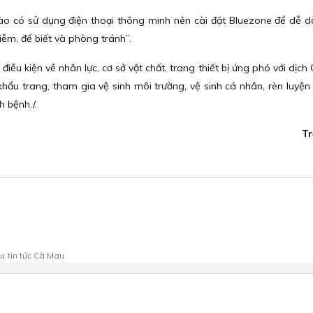
ào có sử dụng điện thoại thông minh nên cài đặt Bluezone để dễ 
ễm, để biết và phòng tránh”.
iều kiện về nhân lực, cơ sở vật chất, trang thiết bị ứng phó với dịch
hẩu trang, tham gia vệ sinh môi trường, vệ sinh cá nhân, rèn luyện 
 bệnh./.
T
au
tin tức Cà Mau