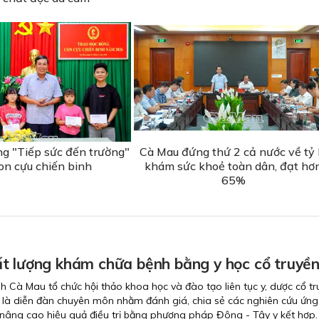
ng "Tiếp sức đến trường"
Cà Mau đứng thứ 2 cả nước về tỷ 
on cựu chiến binh
khám sức khoẻ toàn dân, đạt hơ
65%
t lượng khám chữa bệnh bằng y học cổ truyề
nh Cà Mau tổ chức hội thảo khoa học và đào tạo liên tục y, dược cổ tr
 là diễn đàn chuyên môn nhằm đánh giá, chia sẻ các nghiên cứu ứn
 nâng cao hiệu quả điều trị bằng phương pháp Đông - Tây y kết hợp.