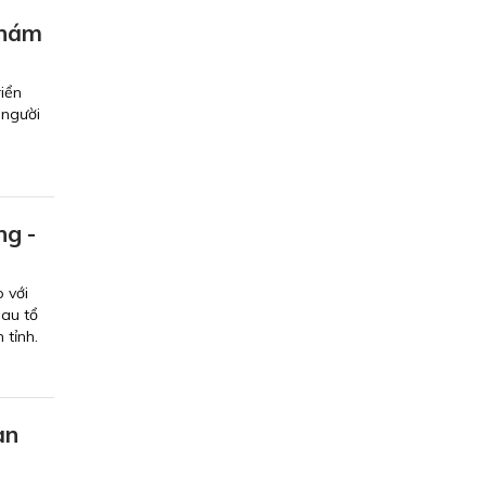
khám
riển
 người
ng -
 với
au tổ
 tỉnh.
àn