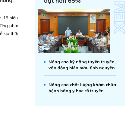
phòng,
đạt hơn 65%
d-19 hiệu
ường phải
ể kịp thời
Nâng cao kỹ năng tuyên truyền,
vận động hiến máu tình nguyện
Nâng cao chất lượng khám chữa
bệnh bằng y học cổ truyền