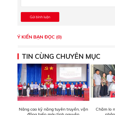
Ý KIẾN BẠN ĐỌC (0)
TIN CÙNG CHUYÊN MỤC
Nâng cao kỹ năng tuyên truyền, vận
Chăm lo n
động hiến máu tình nguyện
nhân