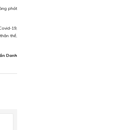
dàng phát
 Covid-19,
thân thể,
rần Danh