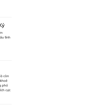
Kỷ
ện
áu tình
mà còn
 khoẻ
ng phó
ích cực