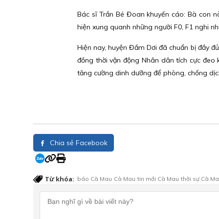
Bác sĩ Trần Bé Đoan khuyến cáo: Bà con n
hiện xung quanh những người F0, F1 nghi nhi
Hiện nay, huyện Đầm Dơi đã chuẩn bị đầy đủ đ
đồng thời vận động Nhân dân tích cực đeo k
tăng cường dinh dưỡng để phòng, chống dịch
Chia sẻ Facebook
Từ khóa:
báo Cà Mau
Cà Mau
tin mới Cà Mau
thời sự Cà M