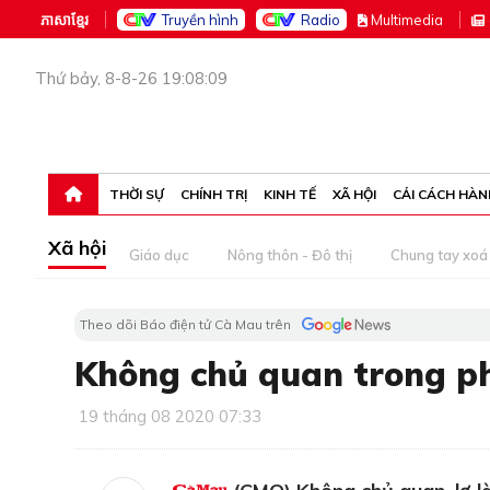
ភាសាខ្មែរ
Truyền hình
Radio
M
ultimedia
Thứ bảy, 8-8-26 19:08:09
THỜI SỰ
CHÍNH TRỊ
KINH TẾ
XÃ HỘI
CẢI CÁCH HÀN
Xã hội
Giáo dục
Nông thôn - Đô thị
Chung tay xoá 
Theo dõi Báo điện tử Cà Mau trên
Không chủ quan trong ph
19 tháng 08 2020 07:33