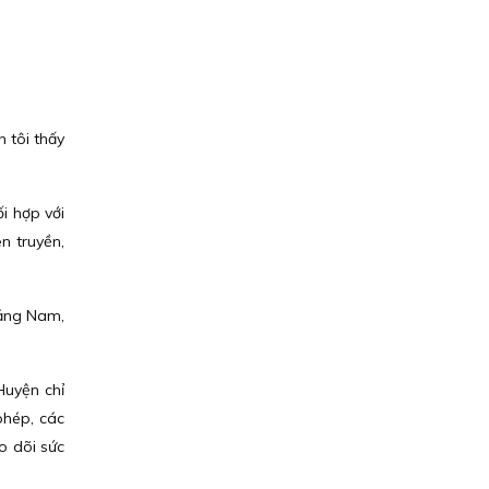
 tôi thấy
.
i hợp với
n truyền,
uảng Nam,
Huyện chỉ
phép, các
eo dõi sức