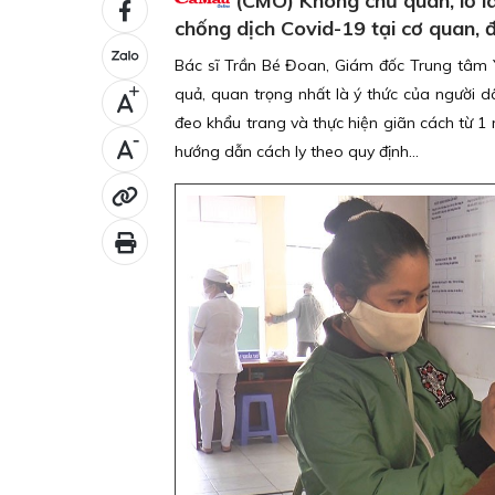
(CMO) Không chủ quan, lơ là
chống dịch Covid-19 tại cơ quan, 
Bác sĩ Trần Bé Đoan, Giám đốc Trung tâm Y
quả, quan trọng nhất là ý thức của người d
+
đeo khẩu trang và thực hiện giãn cách từ 1 m
-
hướng dẫn cách ly theo quy định...