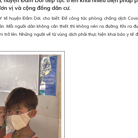
, huyện Đầm Dơi tiếp tục triển khai nhiều biện pháp 
đơn vị và cộng đồng dân cư.
 tế huyện Đầm Dơi, cho biết: Để công tác phòng, chống dịch Covi
ân. Mỗi người dân không cần thiết thì không nên ra đường. Khi ra đ
 trở lên. Những người về từ vùng dịch phải thực hiện khai báo y tế đ