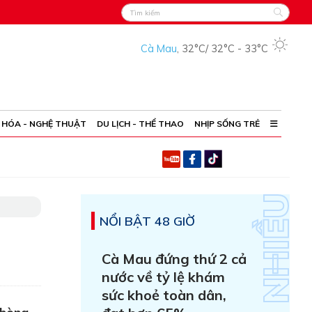
Cà Mau
,
32°C
/
32°C
-
33°C
 HÓA - NGHỆ THUẬT
DU LỊCH - THỂ THAO
NHỊP SỐNG TRẺ
NỔI BẬT 48 GIỜ
Cà Mau đứng thứ 2 cả
nước về tỷ lệ khám
sức khoẻ toàn dân,