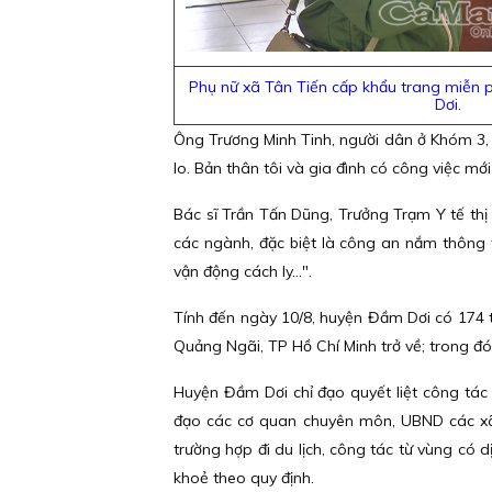
Phụ nữ xã Tân Tiến cấp khẩu trang miễn 
Dơi.
Ông Trương Minh Tinh, người dân ở Khóm 3, th
lo. Bản thân tôi và gia đình có công việc m
Bác sĩ Trần Tấn Dũng, Trưởng Trạm Y tế thị
các ngành, đặc biệt là công an nắm thông tin
vận động cách ly...".
Tính đến ngày 10/8, huyện Đầm Dơi có 174 t
Quảng Ngãi, TP Hồ Chí Minh trở về; trong đ
Huyện Đầm Dơi chỉ đạo quyết liệt công tác 
đạo các cơ quan chuyên môn, UBND các xã, t
trường hợp đi du lịch, công tác từ vùng có d
khoẻ theo quy định.