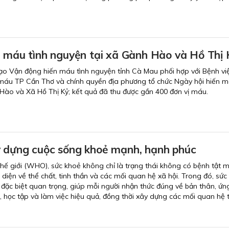
n máu tình nguyện tại xã Gành Hào và Hồ Thị 
ạo Vận động hiến máu tình nguyện tỉnh Cà Mau phối hợp với Bệnh vi
máu TP Cần Thơ và chính quyền địa phương tổ chức Ngày hội hiến m
Hào và Xã Hồ Thị Kỷ; kết quả đã thu được gần 400 đơn vị máu.
 dựng cuộc sống khoẻ mạnh, hạnh phúc
hế giới (WHO), sức khoẻ không chỉ là trạng thái không có bệnh tật 
 diện về thể chất, tinh thần và các mối quan hệ xã hội. Trong đó, sức
ò đặc biệt quan trọng, giúp mỗi người nhận thức đúng về bản thân, ứ
, học tập và làm việc hiệu quả, đồng thời xây dựng các mối quan hệ t