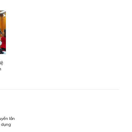
lệ
n
n
uyền lần
g dụng