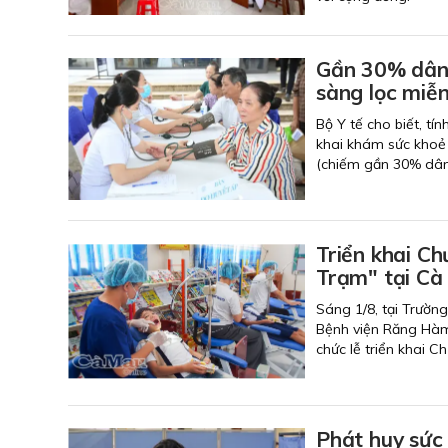
Gần 30% dân 
sàng lọc miễn
Bộ Y tế cho biết, tí
khai khám sức khoẻ 
(chiếm gần 30% dân
Triển khai C
Trạm" tại Cà
Sáng 1/8, tại Trườn
Bệnh viện Răng Hàm
chức lễ triển khai 
Phát huy sức