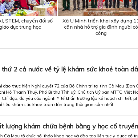
I, STEM, chuyển đổi số
Xã U Minh triển khai xây dựng 1
giáo dục trung học
căn nhà hỗ trợ gia đình người có
công
thứ 2 cả nước về tỷ lệ khám sức khoẻ toàn dâ
ỉ đạo thực hiện Nghị quyết 72 của Bộ Chính trị tại tỉnh Cà Mau (Ban 
chí Hồ Thanh Thuỷ, Phó Bí thư Tỉnh uỷ, Chủ tịch Uỷ ban MTTQ Việt N
Chỉ đạo, đã yêu cầu ngành Y tế khẩn trương lập kế hoạch chi tiết, p
 tiêu khám sức khoẻ toàn dân trong thời gian sớm nhất.
t lượng khám chữa bệnh bằng y học cổ truyề
nh Cà Mau tổ chức hội thảo khoa học và đào tạo liên tục y, dược cổ tr