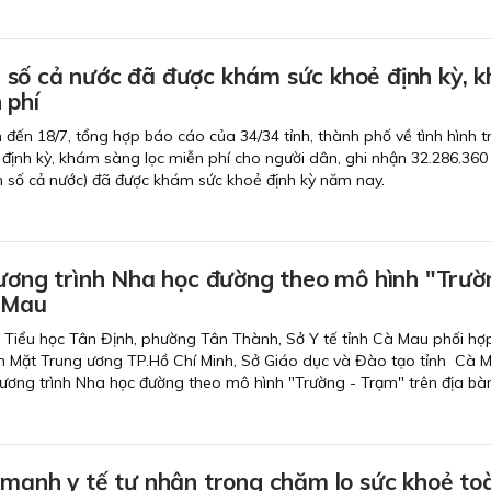
số cả nước đã được khám sức khoẻ định kỳ, 
 phí
nh đến 18/7, tổng hợp báo cáo của 34/34 tỉnh, thành phố về tình hình t
định kỳ, khám sàng lọc miễn phí cho người dân, ghi nhận 32.286.360
 số cả nước) đã được khám sức khoẻ định kỳ năm nay.
hương trình Nha học đường theo mô hình "Trườ
 Mau
g Tiểu học Tân Định, phường Tân Thành, Sở Y tế tỉnh Cà Mau phối hợp
 Mặt Trung ương TP.Hồ Chí Minh, Sở Giáo dục và Đào tạo tỉnh Cà M
Chương trình Nha học đường theo mô hình "Trường - Trạm" trên địa bàn
 mạnh y tế tư nhân trong chăm lo sức khoẻ to