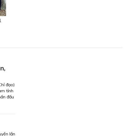
1
n,
Chỉ đạo)
am tỉnh
hấn đấu
n
uyền lần