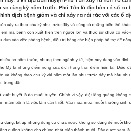
 nay, trên địa bàn huyện Phú Tân xảy ra hơn 70 ca 
 so cùng kỳ năm trước. Phú Tân là địa bàn có số ca 
hình dịch bệnh giảm và chỉ xảy ra rải rác với các ổ dị
còn xảy ra theo chu kỳ như trước đây và cũng có những biến thể khác
trẻ em mà bệnh còn xuất hiện trên người lớn và thực sự chưa có vắc-
u dựa vào việc phòng bệnh, điều trị bằng các biện pháp hỗ trợ để nân
nhiều so năm trước, nhưng theo ngành y tế, hiện nay đang vào đỉnh đ
ú Mỹ là những điểm nóng của dịch trong thời điểm hiện tại. Điều đá
ên và không theo chu kỳ vài năm một lần như trước đây mà hầu nh
n trong dân.
 xuất huyết là do muỗi truyền. Chính vì vậy, diệt lăng quăng không 
lây lan mầm bệnh là việc làm cần thiết. Vào mùa mưa, muỗi thường sinh 
sử dụng, lật úp những dụng cụ chứa nước không sử dụng để muỗi khô
 lăng quăng không cho chúng phát triển thành muỗi. Đây được xem là 