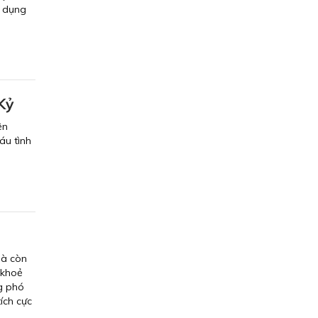
g dụng
Kỷ
ện
áu tình
mà còn
 khoẻ
ng phó
ích cực