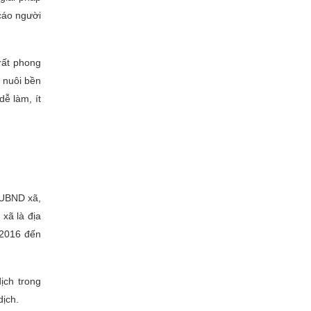
cáo người
rất phong
n nuôi bền
dễ làm, ít
 UBND xã,
xã là địa
 2016 đến
ịch trong
dịch.