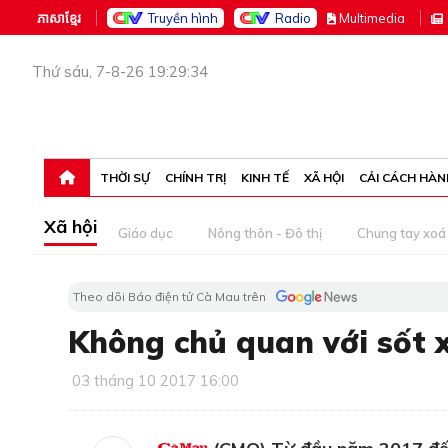
ភាសាខ្មែរ
Truyền hình
Radio
M
ultimedia
Thứ sáu, 7-8-26 19:29:34
THỜI SỰ
CHÍNH TRỊ
KINH TẾ
XÃ HỘI
CẢI CÁCH HÀN
Xã hội
Giáo dục
Nông thôn - Đô thị
Chung tay xoá 
Theo dõi Báo điện tử Cà Mau trên
Không chủ quan với sốt 
03 tháng 10 2017 16:00