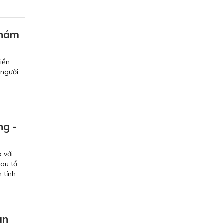
khám
riển
 người
ng -
 với
au tổ
 tỉnh.
àn