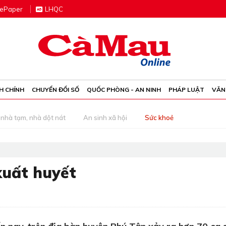
e
P
aper
LHQC
H CHÍNH
CHUYỂN ĐỔI SỐ
QUỐC PHÒNG - AN NINH
PHÁP LUẬT
VĂN
nhà tạm, nhà dột nát
An sinh xã hội
Sức khoẻ
xuất huyết