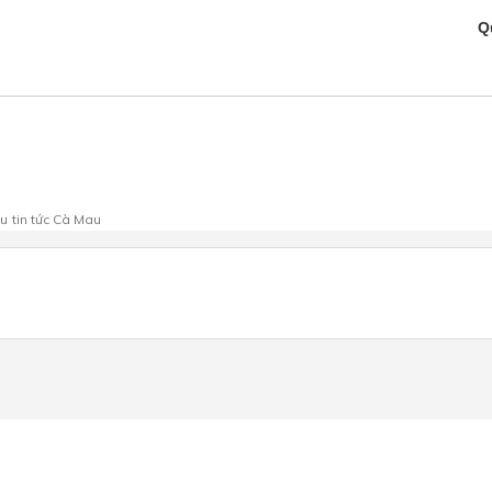
Q
au
tin tức Cà Mau