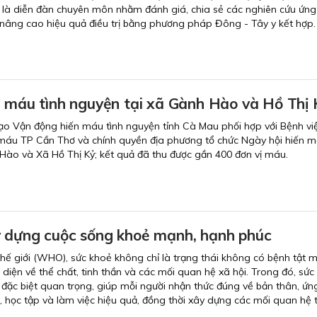
 là diễn đàn chuyên môn nhằm đánh giá, chia sẻ các nghiên cứu ứn
 nâng cao hiệu quả điều trị bằng phương pháp Đông - Tây y kết hợp.
n máu tình nguyện tại xã Gành Hào và Hồ Thị 
ạo Vận động hiến máu tình nguyện tỉnh Cà Mau phối hợp với Bệnh vi
máu TP Cần Thơ và chính quyền địa phương tổ chức Ngày hội hiến m
Hào và Xã Hồ Thị Kỷ; kết quả đã thu được gần 400 đơn vị máu.
 dựng cuộc sống khoẻ mạnh, hạnh phúc
hế giới (WHO), sức khoẻ không chỉ là trạng thái không có bệnh tật 
 diện về thể chất, tinh thần và các mối quan hệ xã hội. Trong đó, sức
ò đặc biệt quan trọng, giúp mỗi người nhận thức đúng về bản thân, ứ
, học tập và làm việc hiệu quả, đồng thời xây dựng các mối quan hệ t