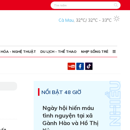
Cà Mau
,
32°C
/
32°C
-
33°C
 HÓA - NGHỆ THUẬT
DU LỊCH - THỂ THAO
NHỊP SỐNG TRẺ
NỔI BẬT 48 GIỜ
Ngày hội hiến máu
tình nguyện tại xã
Gành Hào và Hồ Thị