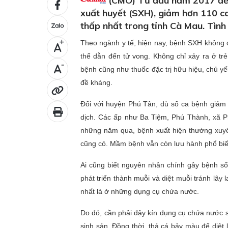
(CMO) Từ đầu năm 2017 đến
xuất huyết (SXH), giảm hơn 110 ca
thấp nhất trong tỉnh Cà Mau. Tình 
Theo ngành y tế, hiện nay, bệnh SXH không 
+
thể dẫn đến tử vong. Không chỉ xảy ra ở 
-
bệnh cũng như thuốc đặc trị hữu hiệu, chủ yế
đề kháng.
Đối với huyện Phú Tân, dù số ca bệnh giảm 
dịch. Các ấp như Ba Tiệm, Phú Thành, xã Ph
những năm qua, bệnh xuất hiện thường xuy
cũng có. Mầm bệnh vẫn còn lưu hành phổ biế
Ai cũng biết nguyên nhân chính gây bệnh sốt
phát triển thành muỗi và diệt muỗi tránh 
nhất là ở những dụng cụ chứa nước.
Do đó, cần phải đậy kín dụng cụ chứa nước 
sinh sản. Đồng thời, thả cá bảy màu để diệt