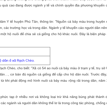
iệu quả cao đang được ngành y tế và chính quyền địa phương khuyến 
tâm Y tế huyện Phú Tân, thông tin: "Nguồn cá bảy màu trong huyện 
trấn, các trường học và trong dân. Ngành y tế khuyến cáo người dân nê
 một hộ nuôi để chia sẻ cá giống cho hộ khác nuôi. Đây là biện pháp 
ộ dân ở xã Rạch Chèo.
ạch Chèo, cho biết: "Xã có 54 ao nuôi cá bảy màu ở trạm y tế, trụ sở
 dân…, cơ bản đủ nguồn cá giống để cấp cho hộ dân nuôi. Trước đây, 
 từ khi phát động mô hình nuôi cá bảy màu rộng rãi trong dân, năm
phức tạp ở nhiều nơi và không loại trừ khả năng bùng phát thành d
 các ngành và người dân không thể lơ là trong công tác phòng, chống 