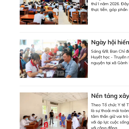
thứ I năm 2026. Đây
thực tiễn, góp phần
Ngày hội hiế
Sáng 6/8, Ban Chỉ đ
Huyết học - Truyền 
nguyện tại xã Gành 
Nền tảng xây
Theo Tổ chức Y tế T
là sự thoải mái toàn
tâm thần giữ vai tr
với áp lực cuộc sống
với cộng đồng.