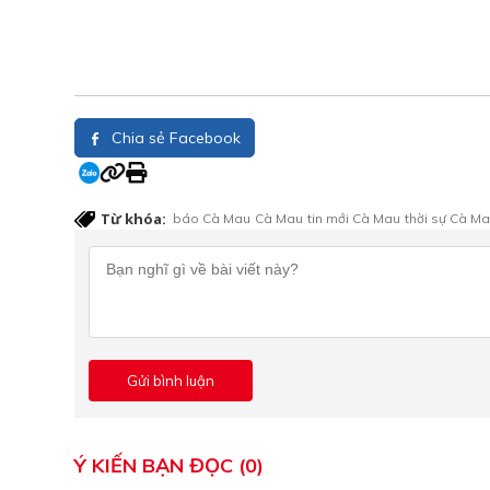
Chia sẻ Facebook
Từ khóa:
báo Cà Mau
Cà Mau
tin mới Cà Mau
thời sự Cà M
Ý KIẾN BẠN ĐỌC (0)