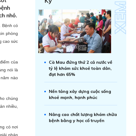
sốt
Kỷ
bệnh
ch nhỏ.
. Bệnh có
xin phòng
g cao sức
iểm của
Cà Mau đứng thứ 2 cả nước về
tỷ lệ khám sức khoẻ toàn dân,
ng nói là
đạt hơn 65%
ư năm nào
Nền tảng xây dựng cuộc sống
khoẻ mạnh, hạnh phúc
cho chúng
sản nhiều,
Nâng cao chất lượng khám chữa
bệnh bằng y học cổ truyền
ng có nơi
giải pháp