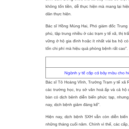
không tốn tiền, dễ thực hiện mà mang lại h
dân thực hiện.
Bác sĩ Hồng Mùng Hai, Phó giám đốc Trung 
phú, tập trung nhiều ở các trạm y tế xã, thị 
vững ở hộ gia đình hoặc ít nhất vài ba hộ có
tốn chi phí mà hiệu quả phòng bệnh rất cao".
Ngành y tế cấp cá bảy màu cho h
Bác sĩ Tô Hoàng Vĩnh, Trưởng Trạm y tế xã R
các trường học, trụ sở văn hoá ấp và cả hộ
bàn có dịch bệnh diễn biến phức tạp, nhưng
nay, dịch bệnh giảm đáng kể".
Hiện nay, dịch bệnh SXH vẫn còn diễn biến 
những tháng cuối năm. Chính vì thế, các cấp,