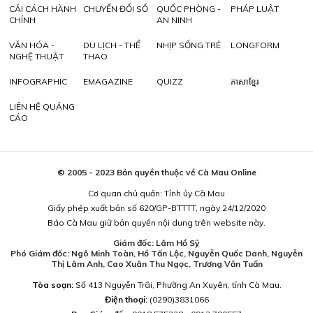
CẢI CÁCH HÀNH
CHUYỂN ĐỔI SỐ
QUỐC PHÒNG -
PHÁP LUẬT
CHÍNH
AN NINH
VĂN HÓA -
DU LỊCH - THỂ
NHỊP SỐNG TRẺ
LONGFORM
NGHỆ THUẬT
THAO
INFOGRAPHIC
EMAGAZINE
QUIZZ
ភាសាខ្មែរ
LIÊN HỆ QUẢNG
CÁO
© 2005 - 2023 Bản quyền thuộc về Cà Mau Online
Cơ quan chủ quản: Tỉnh ủy Cà Mau
Giấy phép xuất bản số 620/GP-BTTTT, ngày 24/12/2020
Báo Cà Mau giữ bản quyền nội dung trên website này.
Giám đốc: Lâm Hồ Sỹ
Phó Giám đốc: Ngô Minh Toàn, Hồ Tấn Lộc, Nguyễn Quốc Danh, Nguyễn
Thị Lâm Anh, Cao Xuân Thu Ngọc, Trương Văn Tuấn
Tòa soạn:
Số 413 Nguyễn Trãi, Phường An Xuyên, tỉnh Cà Mau.
Điện thoại:
(0290)3831066