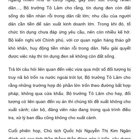
dân…, Bộ trưởng Tô Lâm cho rằng, tín dụng đen còn đất
sống do tiền nhàn rỗi trong dân rất lớn; nhu cầu của người
dân cần tiền để sản xuất kinh doanh lớn. Trong khi đó, tổ
chức tín dụng chưa đáp ứng yêu cầu, nên còn nhiều kẽ hở.
Bộ kiến nghị với Chính phủ, với cơ quan ngân hàng tháo gỡ
khó khăn, huy động tiền nhàn rỗi trong dân. Nếu giải quyết
được việc này thì tín dụng đen sẽ không còn đất sống.
Trả lời câu hỏi liên quan đến việc vừa qua một số đối tượng bị
truy nã bỏ trốn ra nước ngoài trót lọt, Bộ trưởng Tô Lâm cho
rằng những trường hợp đó phần lớn trốn theo đường bất hợp
pháp, không qua cửa khẩu. Bộ trưởng Tô Lâm cho hay, đối
tượng có liên quan đến vụ án thì chúng tôi đề xuất không cho
xuất cảnh; cán bộ, đảng viên nào đang trong quá trình điều
tra, xử lý ban đầu cũng không cho xuất cảnh.
Cuối phiên họp, Chủ tịch Quốc hội Nguyễn Thị Kim Ngân
đánh giá cao tinh thần thẳng thắn đóng góp ý kiến, xây dựng