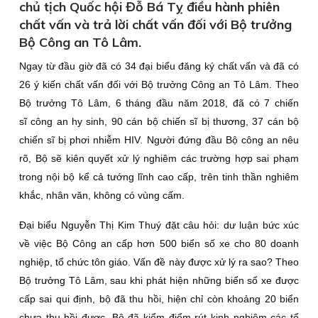
chủ tịch Quốc hội Đỗ Bá Tỵ điều hành phiên
chất vấn và trả lời chất vấn đối với Bộ trưởng
Bộ Công an Tô Lâm.
Ngay từ đầu giờ đã có 34 đại biểu đăng ký chất vấn và đã có
26 ý kiến chất vấn đối với Bộ trưởng Công an Tô Lâm. Theo
Bộ trưởng Tô Lâm, 6 tháng đầu năm 2018, đã có 7 chiến
sĩ công an hy sinh, 90 cán bộ chiến sĩ bị thương, 37 cán bộ
chiến sĩ bị phơi nhiễm HIV. Người đứng đầu Bộ công an nêu
rõ, Bộ sẽ kiên quyết xử lý nghiêm các trường hợp sai phạm
trong nội bộ kể cả tướng lĩnh cao cấp, trên tinh thần nghiêm
khắc, nhân văn, không có vùng cấm.
Đại biểu Nguyễn Thị Kim Thuý đặt câu hỏi: dư luận bức xúc
về việc Bộ Công an cấp hơn 500 biển số xe cho 80 doanh
nghiệp, tổ chức tôn giáo. Vấn đề này được xử lý ra sao? Theo
Bộ trưởng Tô Lâm, sau khi phát hiện những biển số xe được
cấp sai qui định, bộ đã thu hồi, hiện chỉ còn khoảng 20 biển
chưa thu hồi được. Bộ đã kiểm điểm rút kinh nghiệm các tổ