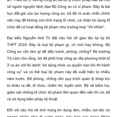
số người nguyên lãnh đạo Bộ Công an có vi phạm. Đây là bài
học đắt giá của lực lượng công an, bộ đã rà soát, chấn chỉnh
việc này để không còn tình trạng tổ chức, cá nhân lợi dụng tổ
chức để có hoạt động tội phạm như trường hợp “Vũ nhôm”.
Đại biểu Nguyễn Anh Trí đặt câu hỏi về gian lận tại kỳ thi
THPT 2018. Đây là loại tội phạm gì, có mới hay không. Bộ
Công an cần làm gì để đấu tranh, phòng, chống? Bộ trưởng
Tô Lâm cho rằng, bộ đã phối hơp công an địa phương khởi tố
3 vụ án với tội danh “lợi dụng chức vụ quyền hạn khi thi hành
công vụ” và có thể loại tội phạm này đã xuất hiện từ nhiều
năm trước. Để phòng, chống cần quy trình quản lý khép kín
từ khâu ra đề, tổ chức, chấm thi, tuyển sinh. Bộ sẽ kiểm tra,
giám sát những tổ chức tội phạm liên quan đến việc thi cử, kể
cả sử dụng biện pháp kỹ thuật.
Đối với câu hỏi về tình trạng tín dụng đen, nhiều nơi đòi nợ
ngang nhiên như đi cướp ngày, gây bức xúc trong Nhân