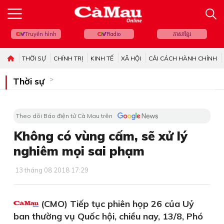
Truyền hình
Radio
ភាសាខ្មែរ
THỜI SỰ
CHÍNH TRỊ
KINH TẾ
XÃ HỘI
CẢI CÁCH HÀNH CHÍNH
Thời sự
Theo dõi Báo điện tử Cà Mau trên
Không có vùng cấm, sẽ xử lý
nghiêm mọi sai phạm
13 tháng 08 2018 17:29
(CMO) Tiếp tục phiên họp 26 của Uỷ
ban thường vụ Quốc hội, chiều nay, 13/8, Phó