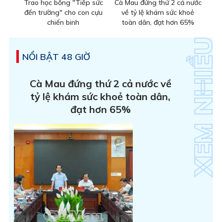
Trao học bổng "Tiếp sức
Cà Mau đứng thứ 2 cả nước
đến trường" cho con cựu
về tỷ lệ khám sức khoẻ
chiến binh
toàn dân, đạt hơn 65%
NỔI BẬT 48 GIỜ
Cà Mau đứng thứ 2 cả nước về
tỷ lệ khám sức khoẻ toàn dân,
đạt hơn 65%