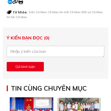
Từ khóa:
báo Cà Mau
Cà Mau
tin mới Cà Mau
thời sự Cà Mau
tin tức Cà Mau
Ý KIẾN BẠN ĐỌC (0)
TIN CÙNG CHUYÊN MỤC