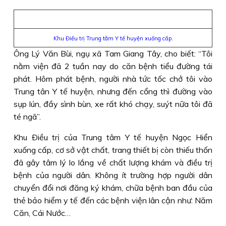
Khu Điều trị Trung tâm Y tế huyện xuống cấp.
Ông Lý Văn Bùi, ngụ xã Tam Giang Tây, cho biết: “Tôi
nằm viện đã 2 tuần nay do căn bệnh tiểu đường tái
phát. Hôm phát bệnh, người nhà tức tốc chở tôi vào
Trung tân Y tế huyện, nhưng đến cổng thì đường vào
sụp lún, đầy sình bùn, xe rất khó chạy, suýt nữa tôi đã
té ngã”.
Khu Ðiều trị của Trung tâm Y tế huyện Ngọc Hiển
xuống cấp, cơ sở vật chất, trang thiết bị còn thiếu thốn
đã gây tâm lý lo lắng về chất lượng khám và điều trị
bệnh của người dân. Không ít trường hợp người dân
chuyển đổi nơi đăng ký khám, chữa bệnh ban đầu của
thẻ bảo hiểm y tế đến các bệnh viện lân cận như: Năm
Căn, Cái Nước…