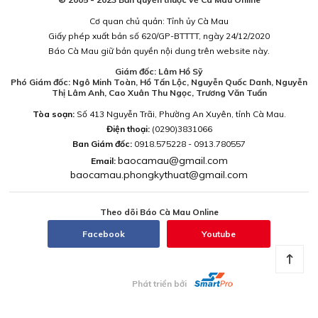
Cơ quan chủ quản: Tỉnh ủy Cà Mau
Giấy phép xuất bản số 620/GP-BTTTT, ngày 24/12/2020
Báo Cà Mau giữ bản quyền nội dung trên website này.
Giám đốc: Lâm Hồ Sỹ
Phó Giám đốc: Ngô Minh Toàn, Hồ Tấn Lộc, Nguyễn Quốc Danh, Nguyễn
Thị Lâm Anh, Cao Xuân Thu Ngọc, Trương Văn Tuấn
Tòa soạn:
Số 413 Nguyễn Trãi, Phường An Xuyên, tỉnh Cà Mau.
Điện thoại:
(0290)3831066
Ban Giám đốc:
0918.575228 - 0913.780557
baocamau@gmail.com
Email:
baocamau.phongkythuat@gmail.com
Theo dõi Báo Cà Mau Online
Facebook
Youtube
Phát triển bởi