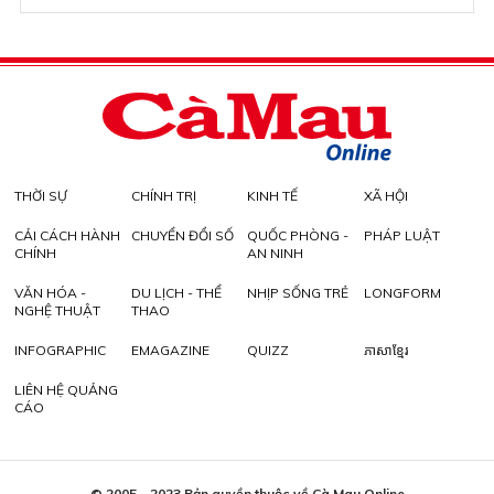
THỜI SỰ
CHÍNH TRỊ
KINH TẾ
XÃ HỘI
CẢI CÁCH HÀNH
CHUYỂN ĐỔI SỐ
QUỐC PHÒNG -
PHÁP LUẬT
CHÍNH
AN NINH
VĂN HÓA -
DU LỊCH - THỂ
NHỊP SỐNG TRẺ
LONGFORM
NGHỆ THUẬT
THAO
INFOGRAPHIC
EMAGAZINE
QUIZZ
ភាសាខ្មែរ
LIÊN HỆ QUẢNG
CÁO
© 2005 - 2023 Bản quyền thuộc về Cà Mau Online