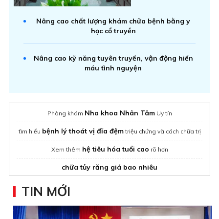
Nâng cao chất lượng khám chữa bệnh bằng y
học cổ truyền
Nâng cao kỹ năng tuyên truyền, vận động hiến
máu tình nguyện
Nha khoa Nhân Tâm
Phòng khám
Uy tín
bệnh lý thoát vị đĩa đệm
tìm hiểu
triệu chứng và cách chữa trị
hệ tiêu hóa tuổi cao
Xem thêm
rõ hơn
chữa tủy răng giá bao nhiêu
Bàn Khám Sản Phụ Khoa
Giấy Phép Bộ Y Tế
TIN MỚI
lông nách có tác dụng gì