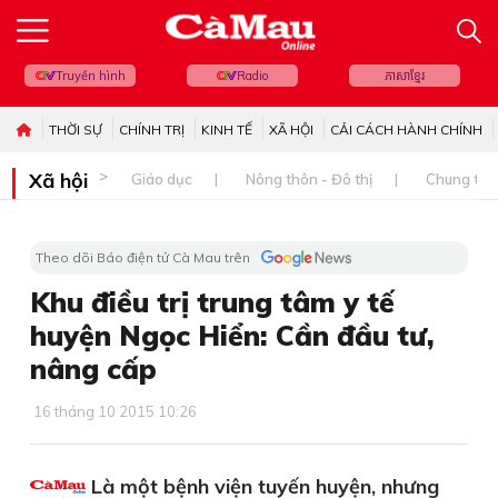
Truyền hình
Radio
ភាសាខ្មែរ
THỜI SỰ
CHÍNH TRỊ
KINH TẾ
XÃ HỘI
CẢI CÁCH HÀNH CHÍNH
Xã hội
Giáo dục
Nông thôn - Đô thị
Chung tay 
Theo dõi Báo điện tử Cà Mau trên
Khu điều trị trung tâm y tế
huyện Ngọc Hiển: Cần đầu tư,
nâng cấp
16 tháng 10 2015 10:26
Là một bệnh viện tuyến huyện, nhưng