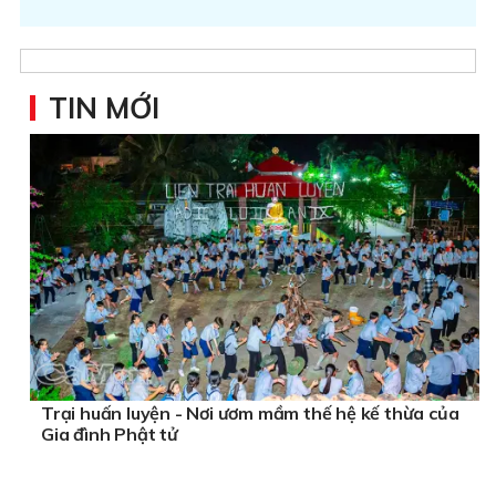
TIN MỚI
Trại huấn luyện - Nơi ươm mầm thế hệ kế thừa của
Gia đình Phật tử