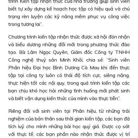
trình Kiến tập nhận thức của nhà trường giúp sinh viên
biết tự xây dựng kế hoạch học tập có hiệu quả và chú
trọng rèn luyện các kỹ năng mềm phục vụ công việc
trong tương lai”.
Chương trình kiến tập nhận thức được xã hội đón nhận
và biểu dương những đổi mới trong phương thức đào
tạo. Bà Lâm Ngọc Quyên, Giám đốc Công ty TNHH
Công nghệ thuỷ sản Minh Khôi, chia sẻ: “Sinh viên
Phân hiệu Ðại học Bình Dương Cà Mau khi đến thực
tập tại công ty luôn có thái độ tích cực, siêng năng,
thực hiện tốt các nội quy, trong quá trình kiến tập các
bạn chịu khó học hỏi những tình huống mới phát sinh
và biết vận dụng kiến thức của mình vào thực tiễn”.
Riêng đối với sinh viên tại Phân hiệu, từ những trải
nghiệm của bản thân sau thời gian kiến tập, các bạn đã
tích luỹ cho mình những bài học quý giá. Ðược cọ sát
với thực tế, các bạn phần nào nhận thức được vị trí