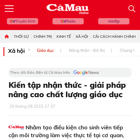
Truyền hình
Radio
ភាសាខ្មែរ
THỜI SỰ
CHÍNH TRỊ
KINH TẾ
XÃ HỘI
CẢI CÁCH HÀNH CHÍNH
Xã hội
Giáo dục
Nông thôn - Đô thị
Chung tay 
Theo dõi Báo điện tử Cà Mau trên
Kiến tập nhận thức - giải pháp
nâng cao chất lượng giáo dục
20 tháng 08 2015 17:37
Nhằm tạo điều kiện cho sinh viên tiếp
cận môi trường làm việc thực tế tại cơ quan,