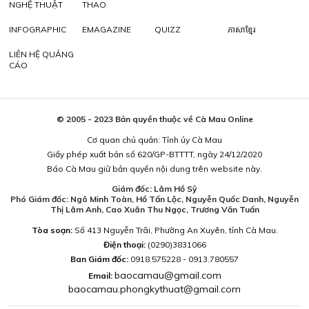
NGHỆ THUẬT
THAO
INFOGRAPHIC
EMAGAZINE
QUIZZ
ភាសាខ្មែរ
LIÊN HỆ QUẢNG
CÁO
© 2005 - 2023 Bản quyền thuộc về Cà Mau Online
Cơ quan chủ quản: Tỉnh ủy Cà Mau
Giấy phép xuất bản số 620/GP-BTTTT, ngày 24/12/2020
Báo Cà Mau giữ bản quyền nội dung trên website này.
Giám đốc: Lâm Hồ Sỹ
Phó Giám đốc: Ngô Minh Toàn, Hồ Tấn Lộc, Nguyễn Quốc Danh, Nguyễn
Thị Lâm Anh, Cao Xuân Thu Ngọc, Trương Văn Tuấn
Tòa soạn:
Số 413 Nguyễn Trãi, Phường An Xuyên, tỉnh Cà Mau.
Điện thoại:
(0290)3831066
Ban Giám đốc:
0918.575228 - 0913.780557
baocamau@gmail.com
Email:
baocamau.phongkythuat@gmail.com