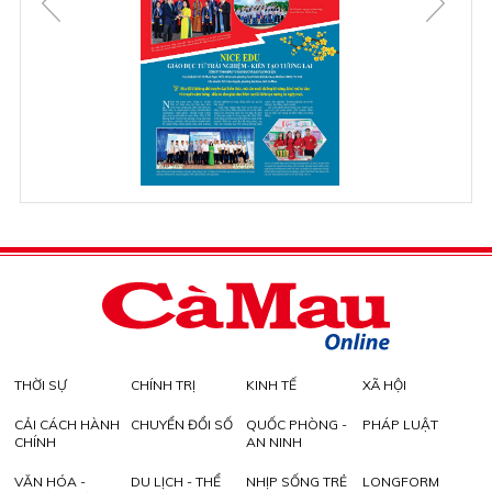
THỜI SỰ
CHÍNH TRỊ
KINH TẾ
XÃ HỘI
CẢI CÁCH HÀNH
CHUYỂN ĐỔI SỐ
QUỐC PHÒNG -
PHÁP LUẬT
CHÍNH
AN NINH
VĂN HÓA -
DU LỊCH - THỂ
NHỊP SỐNG TRẺ
LONGFORM