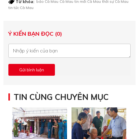
Từ khóa:
báo Cà Mau
Cà Mau
tin mới Cà Mau
thời sự Cà Mau
tin tức Cà Mau
Ý KIẾN BẠN ĐỌC (0)
TIN CÙNG CHUYÊN MỤC