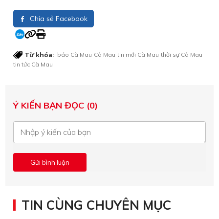
Chia sẻ Facebook
Từ khóa:
báo Cà Mau
Cà Mau
tin mới Cà Mau
thời sự Cà Mau
tin tức Cà Mau
Ý KIẾN BẠN ĐỌC (0)
TIN CÙNG CHUYÊN MỤC