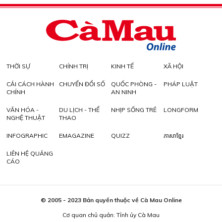
THỜI SỰ
CHÍNH TRỊ
KINH TẾ
XÃ HỘI
CẢI CÁCH HÀNH
CHUYỂN ĐỔI SỐ
QUỐC PHÒNG -
PHÁP LUẬT
CHÍNH
AN NINH
VĂN HÓA -
DU LỊCH - THỂ
NHỊP SỐNG TRẺ
LONGFORM
NGHỆ THUẬT
THAO
INFOGRAPHIC
EMAGAZINE
QUIZZ
ភាសាខ្មែរ
LIÊN HỆ QUẢNG
CÁO
© 2005 - 2023 Bản quyền thuộc về Cà Mau Online
Cơ quan chủ quản: Tỉnh ủy Cà Mau