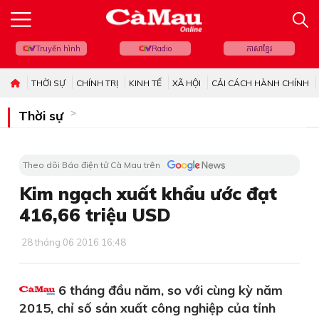
Truyền hình
Radio
ភាសាខ្មែរ
THỜI SỰ
CHÍNH TRỊ
KINH TẾ
XÃ HỘI
CẢI CÁCH HÀNH CHÍNH
Thời sự
Theo dõi Báo điện tử Cà Mau trên
Kim ngạch xuất khẩu ước đạt
416,66 triệu USD
28 tháng 06 2016 16:48
6 tháng đầu năm, so với cùng kỳ năm
2015, chỉ số sản xuất công nghiệp của tỉnh